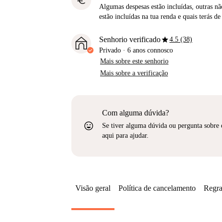
euro
Algumas despesas estão incluídas, outras não
estão incluídas na tua renda e quais terás de
star
Senhorio verificado
4.5 (38)
Privado
·
6 anos
connosco
Mais sobre este senhorio
Mais sobre a verificação
Com alguma dúvida?
sentiment_very_satisfied
Se tiver alguma dúvida ou pergunta sobre 
aqui para ajudar.
Visão geral
Política de cancelamento
Regra