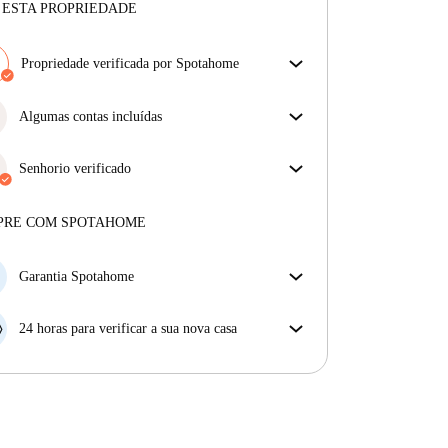
 ESTA PROPRIEDADE
Propriedade verificada por Spotahome
A nossa equipa revisou a casa para assegurar que
obténs exatamente o que vês no anúncio.
Algumas contas incluídas
Mais sobre a verificação
Algumas despesas estão incluídas, outras não.
Verifica a descrição do anúncio para ver quais as
Senhorio verificado
despesas estão incluídas na tua renda e quais terás de
Privado
·
6 anos
connosco
pagar à parte.
Mais sobre este senhorio
PRE COM SPOTAHOME
Mais sobre a verificação
Garantia Spotahome
Se o proprietário cancelar a sua reserva com pouca
antecedência, nós iremos A) pagar um hotel e ajudá-
24 horas para verificar a sua nova casa
lo a encontrar novo alojamento, ou B) reembolsar o
Se a propriedade não corresponder ao prometido no
seu dinheiro na totalidade.
nosso anúncio, tem 24 horas depois de se mudar para
pedir para ser realojado.