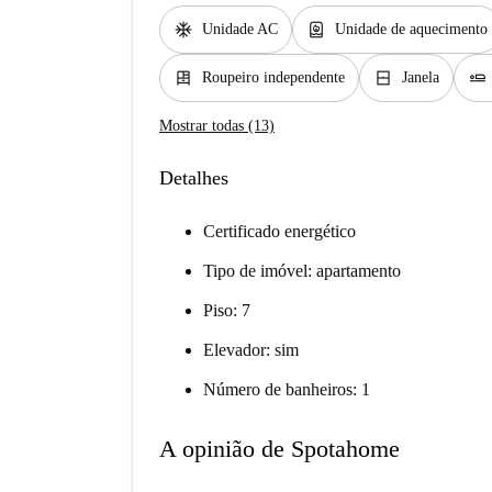
ac_unit
water_heater
Unidade AC
Unidade de aquecimento
dresser
window_closed
airline_seat_flat
Roupeiro independente
Janela
Mostrar todas (13)
Detalhes
Certificado energético
Tipo de imóvel: apartamento
Piso: 7
Elevador: sim
Número de banheiros: 1
A opinião de Spotahome