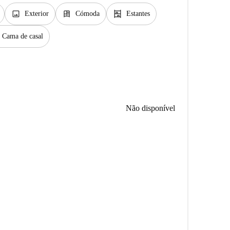
image
dresser
shelves
Exterior
Cómoda
Estantes
Cama de casal
Não disponível