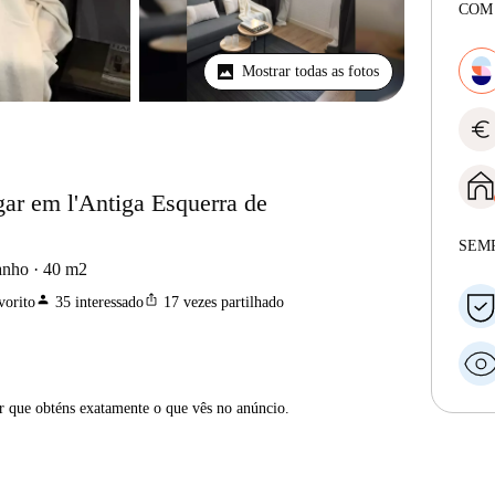
COM
Mostrar todas as fotos
euro
gar em l'Antiga Esquerra de
SEM
anho
40
m2
person
ios_share
vorito
35
interessado
17
vezes partilhado
ar que obténs exatamente o que vês no anúncio.