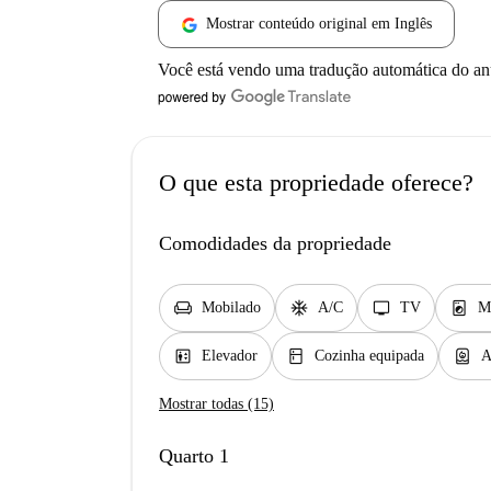
Mostrar conteúdo original em Inglês
Você está vendo uma tradução automática do a
O que esta propriedade oferece?
Comodidades da propriedade
chair
ac_unit
tv
local_laundry_service
Mobilado
A/C
TV
M
elevator
kitchen
water_heater
Elevador
Cozinha equipada
A
Mostrar todas (15)
Quarto 1