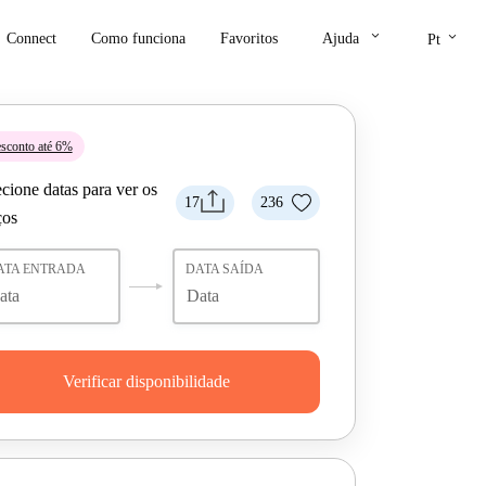
keyboard_arrow_down
keyboard_arrow_down
Connect
Como funciona
Favoritos
Ajuda
Pt
sconto até 6%
cione datas para ver os
17
236
ços
ATA ENTRADA
DATA SAÍDA
Verificar disponibilidade