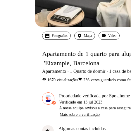
Fotografias
Mapa
Video
Apartamento de 1 quarto para alu
l'Eixample, Barcelona
Apartamento
1
Quarto de dormir
1
casa de b
visibility
favorite
1670
visualizações
236
vezes guardado como fa
Propriedade verificada por Spotahome
Verificado em
13 jul 2023
A nossa equipa revisou a casa para assegur
Mais sobre a verificação
Algumas contas incluídas