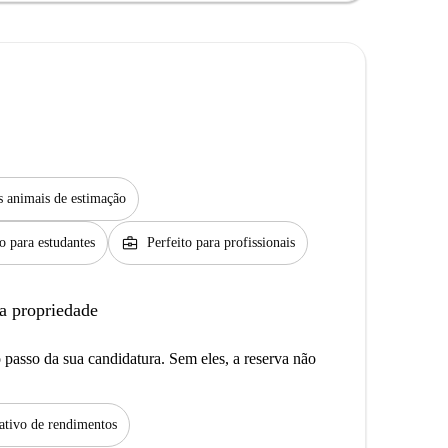
s animais de estimação
business_center
to para estudantes
Perfeito para profissionais
a propriedade
passo da sua candidatura. Sem eles, a reserva não
tivo de rendimentos