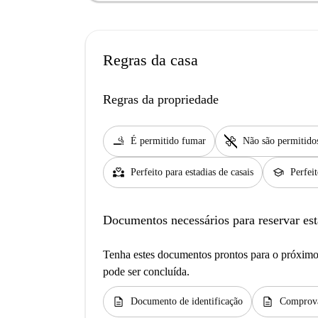
Regras da casa
Regras da propriedade
smoking_rooms
pet_supplies
É permitido fumar
Não são permitido
partner_heart
school
Perfeito para estadias de casais
Perfei
Documentos necessários para reservar est
Tenha estes documentos prontos para o próximo 
pode ser concluída.
description
description
Documento de identificação
Comprova