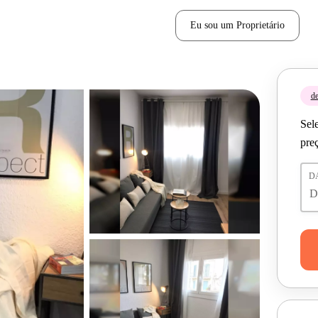
Eu sou um Proprietário
de
Sele
pre
D