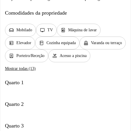
Comodidades da propriedade
chair
tv
local_laundry_service
Mobilado
TV
Máquina de lavar
elevator
kitchen
balcony
Elevador
Cozinha equipada
Varanda ou terraço
person_book
pool
Porteiro/Receção
Acesso a piscina
Mostrar todas (13)
Quarto 1
Quarto 2
Quarto 3