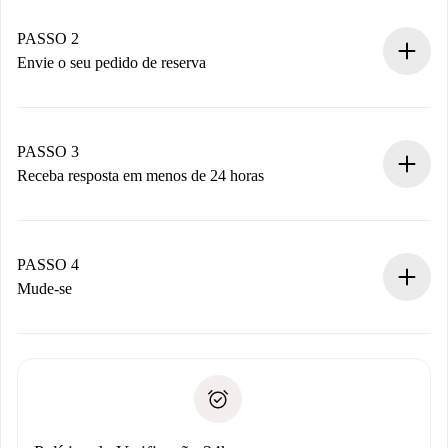
Casas e Proprietários verificados.
Você tem todas as informações necessárias
PASSO 2
antecipadamente.
Envie o seu pedido de reserva
Envie detalhes básicos do seu perfil e método de
pagamento.
Não cobramos nada até que o proprietário confirme.
PASSO 3
Receba resposta em menos de 24 horas
O proprietário tem até 24 horas para confirmar.
Se aceita, faremos a cobrança e conectaremos você ao
proprietário.
PASSO 4
Se recusada: não cobraremos nada e ofereceremos
Mude-se
alternativas.
Combine os detalhes da chegada com o proprietário,
Documentos necessários para “
Spotahome plus
”.
entrega das chaves, etc.
Documento de identidade ou Passaporte
A Spotahome só transferirá o primeiro pagamento se você
Comprovante de solvência
não comunicar nenhum problema.
Débito direto bancário