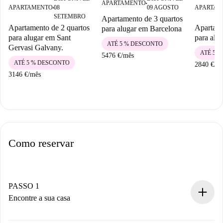
APARTAMENTO
■
APARTAMENTO
08
09 AGOSTO
APARTAM
■
SETEMBRO
Apartamento de 3 quartos
Apartamento de 2 quartos
Apartame
para alugar em Barcelona
para alugar em Sant
para alu
ATÉ 5 % DESCONTO
Gervasi Galvany.
ATÉ 5 
5476 €
/
mês
ATÉ 5 % DESCONTO
2840 €
/
m
3146 €
/
mês
Como reservar
PASSO 1
Encontre a sua casa
Processo de reserva 100% online.