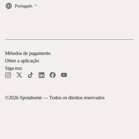
keyboard_arrow_down
Português
Métodos de pagamento
Obter a aplicação
Siga-nos
©
2026
Spotahome —
Todos os direitos reservados