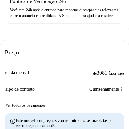
Política de Verificação 24h
Você tem 24h após a entrada para reportar discrepâncias relevantes
entre o anúncio e a realidade. A Spotahome irá ajudar a resolver.
Preço
renda mensal
3081 €
de
por mês
info
Tipo de contrato
Quinzenalmente
Ver todos os pagamentos
info
Este imóvel tem preços sazonais. Introduza as suas datas para
ver o preço de cada mês.