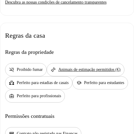
Descubra as nossas condições de cancelamento transparentes
Regras da casa
Regras da propriedade
smoke_free
pet_supplies
Proibido fumar
Animais de estimação permitidos (€)
partner_heart
school
Perfeito para estadias de casais
Perfeito para estudantes
business_center
Perfeito para profissionais
Permissões contratuais
credit_score
Contrato não registado nas Finanças