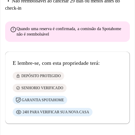
Não reembolsável
ao cancelar 29 dias ou menos antes do
check-in
error
Quando uma reserva é confirmada, a comissão da Spotahome
não é reembolsável
E lembre-se, com esta propriedade terá:
lock
DEPÓSITO PROTEGIDO
check_circle
SENHORIO VERIFICADO
GARANTIA SPOTAHOME
24H PARA VERIFICAR SUA NOVA CASA