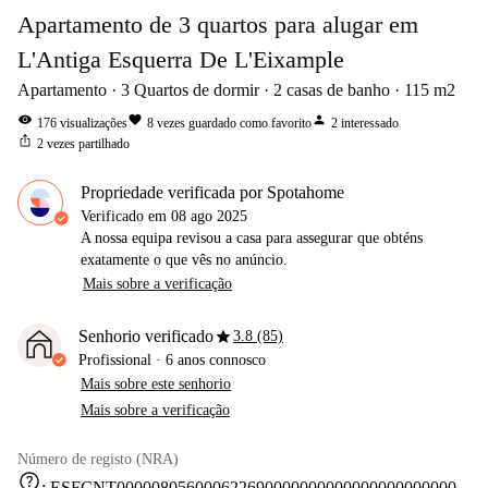
Apartamento de 3 quartos para alugar em
L'Antiga Esquerra De L'Eixample
Apartamento
3
Quartos de dormir
2
casas de banho
115
m2
visibility
favorite
person
176
visualizações
8
vezes guardado como favorito
2
interessado
ios_share
2
vezes partilhado
Propriedade verificada por Spotahome
Verificado em
08 ago 2025
A nossa equipa revisou a casa para assegurar que obténs
exatamente o que vês no anúncio.
Mais sobre a verificação
star
Senhorio verificado
3.8 (85)
Profissional
·
6 anos
connosco
Mais sobre este senhorio
Mais sobre a verificação
Número de registo (NRA)
help
:
ESFCNT000008056000622690000000000000000000000