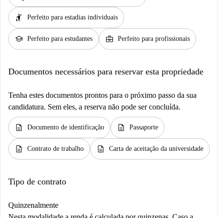
hail
Perfeito para estadias individuais
school
business_center
Perfeito para estudantes
Perfeito para profissionais
Documentos necessários para reservar esta propriedade
Tenha estes documentos prontos para o próximo passo da sua
candidatura. Sem eles, a reserva não pode ser concluída.
description
description
Documento de identificação
Passaporte
description
description
Contrato de trabalho
Carta de aceitação da universidade
Tipo de contrato
Quinzenalmente
Nesta modalidade a renda é calculada por quinzenas. Caso a