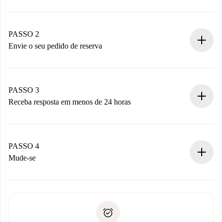
Processo de reserva 100% online.
Casas e Proprietários verificados.
Você tem todas as informações necessárias
PASSO 2
antecipadamente.
Envie o seu pedido de reserva
Envie detalhes básicos do seu perfil e método de
pagamento.
Não cobramos nada até que o proprietário confirme.
PASSO 3
Receba resposta em menos de 24 horas
O proprietário tem até 24 horas para confirmar.
Se aceita, faremos a cobrança e conectaremos você ao
proprietário.
PASSO 4
Se recusada: não cobraremos nada e ofereceremos
Mude-se
alternativas.
Combine os detalhes da chegada com o proprietário,
Documentos necessários para “
Spotahome plus
”.
entrega das chaves, etc.
Documento de identidade ou Passaporte
A Spotahome só transferirá o primeiro pagamento se você
Comprovante de solvência
não comunicar nenhum problema.
Débito direto bancário