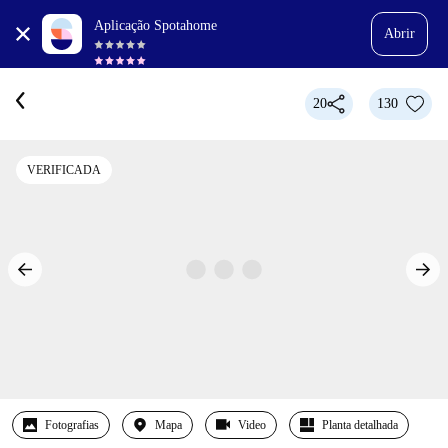
Aplicação Spotahome
Abrir
20
130
VERIFICADA
Fotografias
Mapa
Video
Planta detalhada