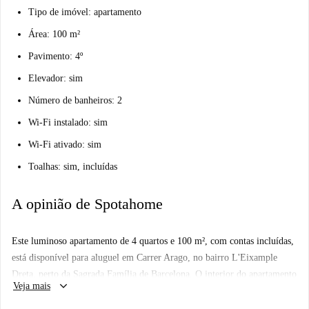
Tipo de imóvel: apartamento
Área: 100 m²
Pavimento: 4º
Elevador: sim
Número de banheiros: 2
Wi-Fi instalado: sim
Wi-Fi ativado: sim
Toalhas: sim, incluídas
A opinião de Spotahome
Este luminoso apartamento de 4 quartos e 100 m², com contas incluídas,
está disponível para aluguel em Carrer Arago, no bairro L'Eixample
Dreta, perto da Sagrada Família de Barcelona. O interior do apartamento
keyboard_arrow_down
Veja mais
é limpo e luminoso, com 4 quartos, 2 banheiros compartilhados e uma
espaçosa sala de estar com ar condicionado, bem como a cozinha. Os