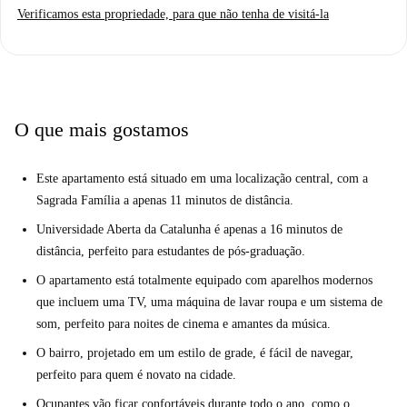
Verificamos esta propriedade, para que não tenha de visitá-la
quartos variam em tamanho, mas cada um possui janelas, espaço de
armazenamento e aquecimento para proporcionar conforto durante os
meses de inverno. A cozinha está totalmente equipada com aparelhos
modernos, incluindo geladeira nova e forno. A sala de estar possui uma
televisão, uma ampla área de estar e várias janelas que dão luminosidade
O que mais gostamos
ao quarto. Você estará bem conectado com o resto da cidade, com a
estação de metrô Encants a apenas 2 minutos e a 11 minutos a pé da
icônica Sagrada Família de Gaudí.
Este apartamento está situado em uma localização central, com a
Sagrada Família a apenas 11 minutos de distância.
Universidade Aberta da Catalunha é apenas a 16 minutos de
distância, perfeito para estudantes de pós-graduação.
O apartamento está totalmente equipado com aparelhos modernos
que incluem uma TV, uma máquina de lavar roupa e um sistema de
som, perfeito para noites de cinema e amantes da música.
O bairro, projetado em um estilo de grade, é fácil de navegar,
perfeito para quem é novato na cidade.
Ocupantes vão ficar confortáveis ​​durante todo o ano, como o