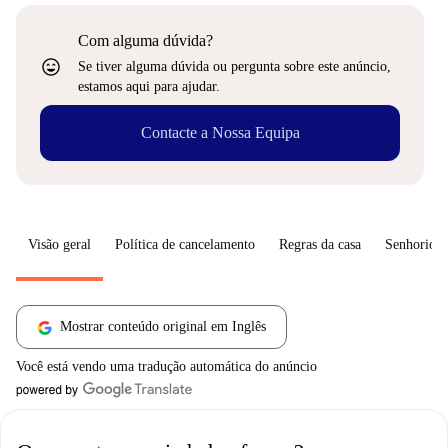
Com alguma dúvida?
sentiment_very_satisfied
Se tiver alguma dúvida ou pergunta sobre este anúncio,
estamos aqui para ajudar.
Contacte a Nossa Equipa
Visão geral
Política de cancelamento
Regras da casa
Senhorio
Mostrar conteúdo original em Inglês
Você está vendo uma tradução automática do anúncio