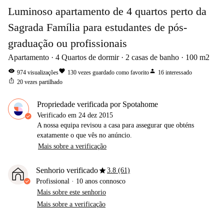
Luminoso apartamento de 4 quartos perto da
Sagrada Família para estudantes de pós-
graduação ou profissionais
Apartamento
4
Quartos de dormir
2
casas de banho
100
m2
visibility
favorite
person
974
visualizações
130
vezes guardado como favorito
16
interessado
ios_share
20
vezes partilhado
Propriedade verificada por Spotahome
Verificado em
24 dez 2015
A nossa equipa revisou a casa para assegurar que obténs
exatamente o que vês no anúncio.
Mais sobre a verificação
star
Senhorio verificado
3.8 (61)
Profissional
·
10 anos
connosco
Mais sobre este senhorio
Mais sobre a verificação