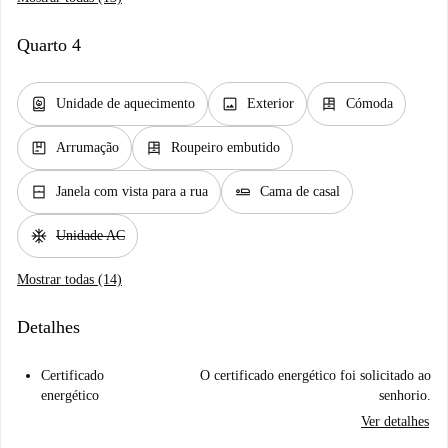
Quarto 4
water_heater
image
dresser
Unidade de aquecimento
Exterior
Cómoda
package
dresser
Arrumação
Roupeiro embutido
window_closed
airline_seat_flat
Janela com vista para a rua
Cama de casal
ac_unit
Unidade AC
Mostrar todas (14)
Detalhes
Certificado
O certificado energético foi solicitado ao
energético
senhorio.
Ver detalhes