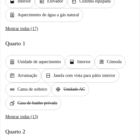
window_open
elevator
kitchen
Interior
Elevador
Cozinha equipada
water_heater
Aquecimento de água a gás natural
Mostrar todas (17)
Quarto 1
water_heater
window_open
dresser
Unidade de aquecimento
Interior
Cómoda
package
window_closed
Arrumação
Janela com vista para pátio interior
airline_seat_flat
ac_unit
Cama de solteiro
Unidade AC
soap
Casa de banho privada
Mostrar todas (13)
Quarto 2