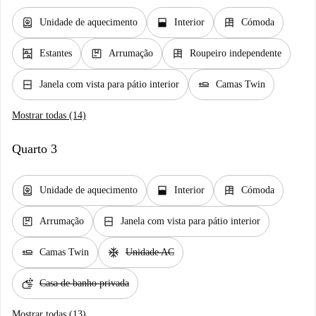
water_heater
window_open
dresser
Unidade de aquecimento
Interior
Cómoda
shelves
package
dresser
Estantes
Arrumação
Roupeiro independente
window_closed
airline_seat_flat
Janela com vista para pátio interior
Camas Twin
Mostrar todas (14)
Quarto 3
water_heater
window_open
dresser
Unidade de aquecimento
Interior
Cómoda
package
window_closed
Arrumação
Janela com vista para pátio interior
airline_seat_flat
ac_unit
Camas Twin
Unidade AC
soap
Casa de banho privada
Mostrar todas (13)