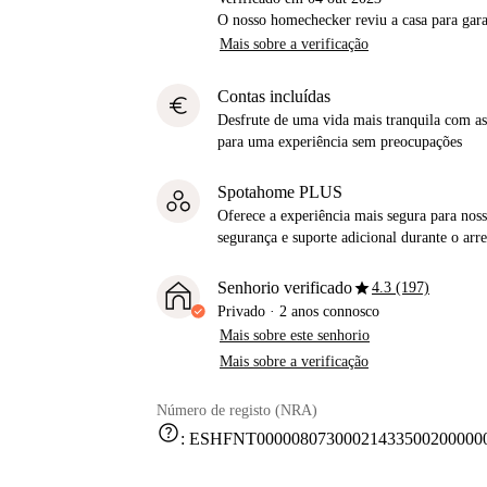
O nosso homechecker reviu a casa para gar
Mais sobre a verificação
Contas incluídas
euro
Desfrute de uma vida mais tranquila com as 
para uma experiência sem preocupações
Spotahome PLUS
Oferece a experiência mais segura para noss
segurança e suporte adicional durante o ar
star
Senhorio verificado
4.3 (197)
Privado
·
2 anos
connosco
Mais sobre este senhorio
Mais sobre a verificação
Número de registo (NRA)
help
:
ESHFNT000008073000214335002000000