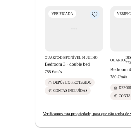
contas estão incluídas apenas com limites. Veri
La Sagrada Família é um bairro vibrante e icôni
VERIFICADA
VERIFI
atrações culturais. A propriedade fica a uma curt
populares, como Ocio, Avinguda de Gaudí, Plaç
muitas oportunidades de passeios perto de casa. 
restaurantes, lojas e opções de transporte, torna
QUARTO
DISPONÍVEL 01 JULHO
DI
■
QUARTO
■
FE
Bedroom 3 - double bed
Bedroom 4 
755 €
/
mês
780 €
/
mês
lock
DEPÓSITO PROTEGIDO
lock
DEPÓS
euro
CONTAS INCLUÍDAS
euro
CONTA
Verificamos esta propriedade, para que não tenha de v