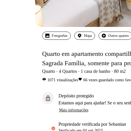
Fotografias
Mapa
Outros quartos
Quarto em apartamento compartilh
Sagrada Família, somente para pro
Quarto
4
Quartos
1
casa de banho
80
m2
visibility
favorite
1071
visualizações
66
vezes guardado como fav
Depósito protegido
lock
Estamos aqui para ajudar! Se o seu sen
Mais informações
propriedade verificada por Sebastian
Verificado em
04 out 2023