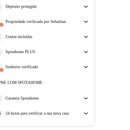
Depósito protegido
Estamos aqui para ajudar! Se o seu senhorio não
devolver o seu depósito, nós vamos fazê-lo.
propriedade verificada por Sebastian
Mais informações
O nosso homechecker reviu a casa para garantir que
obtém exatamente o que vê no anúncio.
Contas incluídas
Mais sobre a verificação
Desfrute de uma vida mais tranquila com as contas
incluídas. A renda e as contas estão todas incluídas
Spotahome PLUS
para uma experiência sem preocupações
Oferece a experiência mais segura para nossos
inquilinos ao fornecer acesso aos mais altos padrões
Senhorio verificado
de segurança e suporte adicional durante o
Privado
·
2 anos
connosco
arrendamento.
Ver mais
Mais sobre este senhorio
PRE COM SPOTAHOME
Mais sobre a verificação
Garantia Spotahome
Se o proprietário cancelar a sua reserva com pouca
antecedência, nós iremos A) pagar um hotel e ajudá-
24 horas para verificar a sua nova casa
lo a encontrar novo alojamento, ou B) reembolsar o
Se a propriedade não corresponder ao prometido no
seu dinheiro na totalidade.
nosso anúncio, tem 24 horas depois de se mudar para