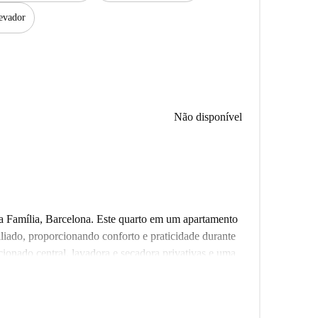
evador
Não disponível
 Família, Barcelona. Este quarto em um apartamento
liado, proporcionando conforto e praticidade durante
cionado central, lavadora e secadora privativas e uma
os modernos, incluindo lava-louças e forno. Além
com varanda para momentos de relaxamento. Observe
 ou hóspedes durante a noite nesta propriedade, e as