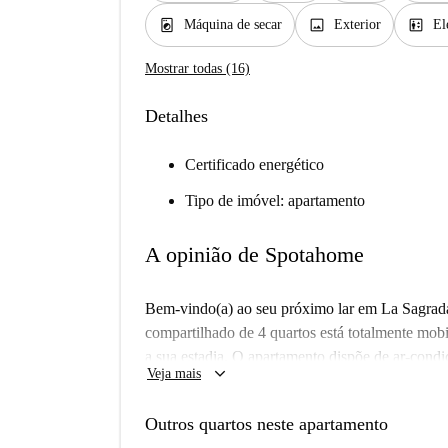
local_laundry_service
image
elevator
Máquina de secar
Exterior
El
Mostrar todas (16)
Detalhes
Certificado energético
Tipo de imóvel: apartamento
A opinião de Spotahome
Bem-vindo(a) ao seu próximo lar em La Sagrada
compartilhado de 4 quartos está totalmente mobi
a sua estadia. O apartamento dispõe de ar-condi
keyboard_arrow_down
Veja mais
cozinha totalmente equipada com eletrodoméstic
disso, o apartamento possui uma área externa 
Outros quartos neste apartamento
que não é permitido fumar, animais de estimação