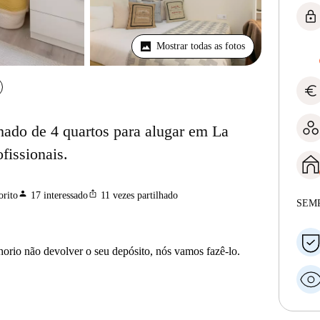
lock
Mostrar todas as fotos
euro
ado de 4 quartos para alugar em La
fissionais.
person
ios_share
orito
17
interessado
11
vezes partilhado
SEM
horio não devolver o seu depósito, nós vamos fazê-lo.