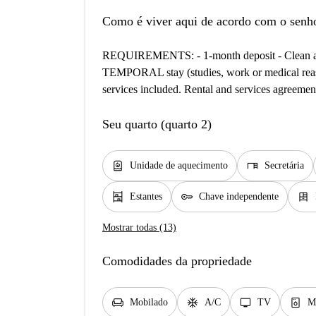
Como é viver aqui de acordo com o senh
REQUIREMENTS: - 1-month deposit - Clean and 
TEMPORAL stay (studies, work or medical reason
services included. Rental and services agreemen
Seu quarto (quarto 2)
water_heater
desk
Unidade de aquecimento
Secretária
shelves
key
dresser
Estantes
Chave independente
Mostrar todas (13)
Comodidades da propriedade
chair
ac_unit
tv
dishwasher_gen
Mobilado
A/C
TV
Má