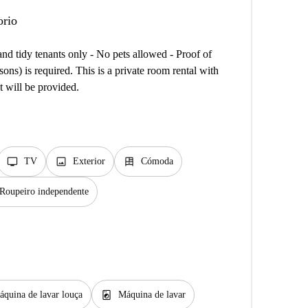
orio
tidy tenants only - No pets allowed - Proof of
s) is required. This is a private room rental with
t will be provided.
tv
image
dresser
TV
Exterior
Cómoda
Roupeiro independente
local_laundry_service
quina de lavar louça
Máquina de lavar