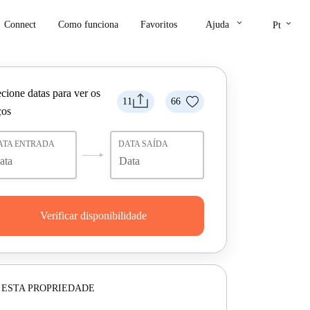
keyboard_arrow_down
keyboard_arrow_down
Connect
Como funciona
Favoritos
Ajuda
Pt
cione datas para ver os
11
66
ços
ATA ENTRADA
DATA SAÍDA
Verificar disponibilidade
 ESTA PROPRIEDADE