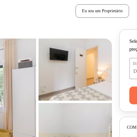
Eu sou um Proprietário
Sele
pre
D
COM