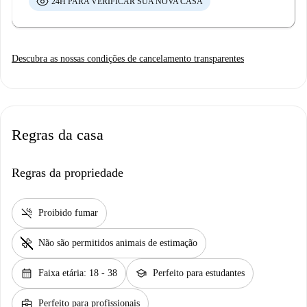
24H PARA VERIFICAR SUA NOVA CASA
Descubra as nossas condições de cancelamento transparentes
Regras da casa
Regras da propriedade
smoke_free
Proibido fumar
pet_supplies
Não são permitidos animais de estimação
calendar_month
school
Faixa etária: 18 - 38
Perfeito para estudantes
business_center
Perfeito para profissionais