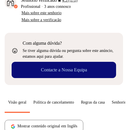
star
Senhorio verificado
4.3 (171)
Profissional
·
3 anos
connosco
Mais sobre este senhorio
Mais sobre a verificação
Com alguma dúvida?
sentiment_very_satisfied
Se tiver alguma dúvida ou pergunta sobre este anúncio,
estamos aqui para ajudar.
Contacte a Nossa Equipa
Visão geral
Política de cancelamento
Regras da casa
Senhorio
Mostrar conteúdo original em Inglês