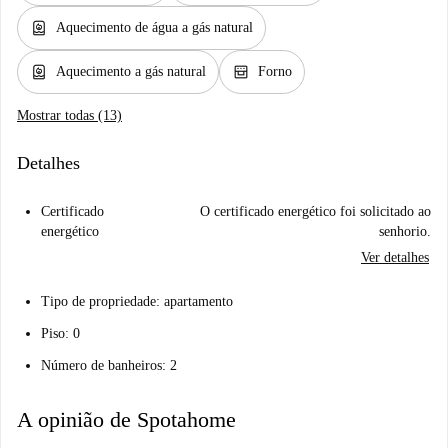
water_heater
Aquecimento de água a gás natural
water_heater
oven_gen
Aquecimento a gás natural
Forno
Mostrar todas (13)
Detalhes
Certificado
O certificado energético foi solicitado ao
energético
senhorio.
Ver detalhes
Tipo de propriedade: apartamento
Piso: 0
Número de banheiros: 2
A opinião de Spotahome