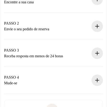
Encontre a sua casa
Processo de reserva 100% online.
Casas e Proprietários verificados.
Você tem todas as informações necessárias
PASSO 2
antecipadamente.
Envie o seu pedido de reserva
Envie detalhes básicos do seu perfil e método de
pagamento.
Não cobramos nada até que o proprietário confirme.
PASSO 3
Receba resposta em menos de 24 horas
O proprietário tem até 24 horas para confirmar.
Se aceita, faremos a cobrança e conectaremos você ao
proprietário.
PASSO 4
Se recusada: não cobraremos nada e ofereceremos
Mude-se
alternativas.
Combine os detalhes da chegada com o proprietário,
Documentos necessários para “
Spotahome plus
”.
entrega das chaves, etc.
Documento de identidade ou Passaporte
A Spotahome só transferirá o primeiro pagamento se você
Comprovante de solvência