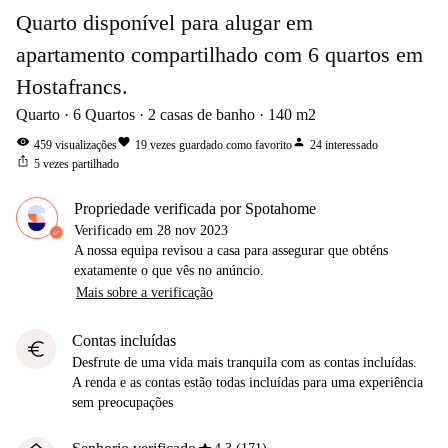
Quarto disponível para alugar em
apartamento compartilhado com 6 quartos em
Hostafrancs.
Quarto
6
Quartos
2
casas de banho
140
m2
visibility
favorite
person
459
visualizações
19
vezes guardado como favorito
24
interessado
ios_share
5
vezes partilhado
Propriedade verificada por Spotahome
Verificado em
28 nov 2023
A nossa equipa revisou a casa para assegurar que obténs
exatamente o que vês no anúncio.
Mais sobre a verificação
Contas incluídas
euro
Desfrute de uma vida mais tranquila com as contas incluídas.
A renda e as contas estão todas incluídas para uma experiência
sem preocupações