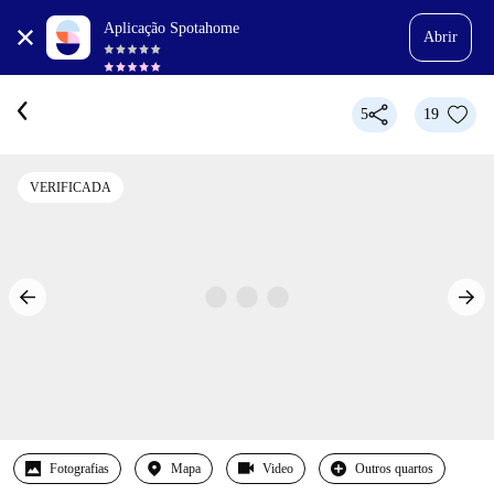
Aplicação Spotahome
Abrir
5
19
VERIFICADA
Fotografias
Mapa
Video
Outros quartos