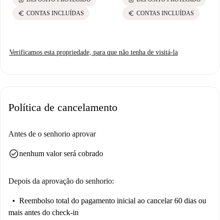
euro
euro
CONTAS INCLUÍDAS
CONTAS INCLUÍDAS
Verificamos esta propriedade, para que não tenha de visitá-la
Política de cancelamento
Antes de o senhorio aprovar
check_circle
nenhum valor será cobrado
Depois da aprovação do senhorio:
Reembolso total do pagamento inicial
ao cancelar 60 dias ou
mais antes do check-in