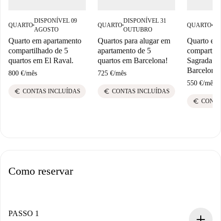
DISPONÍVEL 09
DISPONÍVEL 31
DI
QUARTO
QUARTO
QUARTO
■
■
■
AGOSTO
OUTUBRO
AG
Quarto em apartamento
Quartos para alugar em
Quarto em
compartilhado de 5
apartamento de 5
compartilh
quartos em El Raval.
quartos em Barcelona!
Sagrada Fa
Barcelona
800 €
/
mês
725 €
/
mês
550 €
/
mês
euro
euro
CONTAS INCLUÍDAS
CONTAS INCLUÍDAS
euro
CONTA
Como reservar
PASSO 1