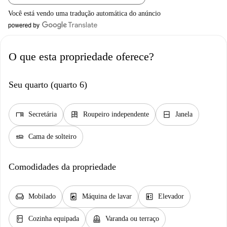
Você está vendo uma tradução automática do anúncio
O que esta propriedade oferece?
Seu quarto (quarto 6)
desk
dresser
window_closed
Secretária
Roupeiro independente
Janela
airline_seat_flat
Cama de solteiro
Comodidades da propriedade
chair
local_laundry_service
elevator
Mobilado
Máquina de lavar
Elevador
kitchen
balcony
Cozinha equipada
Varanda ou terraço