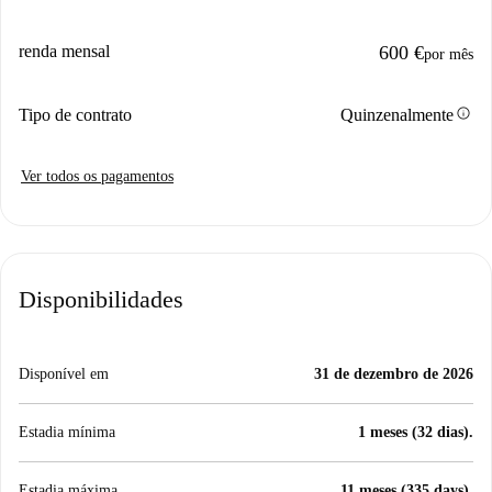
renda mensal
600 €
por mês
info
Tipo de contrato
Quinzenalmente
Ver todos os pagamentos
Disponibilidades
Disponível em
31 de dezembro de 2026
Estadia mínima
1 meses (32 dias).
Estadia máxima
11 meses (335 days).