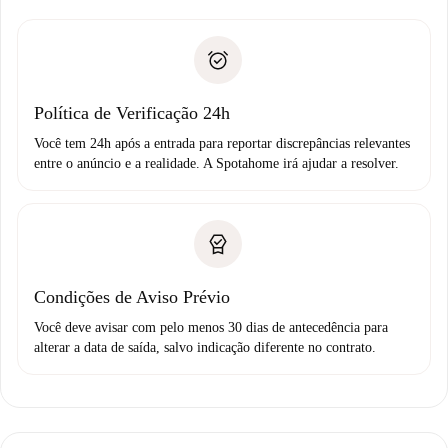
entrega das chaves, etc.
Documento de identidade ou Passaporte
A Spotahome só transferirá o primeiro pagamento se você
Comprovante de solvência
não comunicar nenhum problema.
Débito direto bancário
Política de Verificação 24h
Você tem 24h após a entrada para reportar discrepâncias relevantes
entre o anúncio e a realidade. A Spotahome irá ajudar a resolver.
Condições de Aviso Prévio
Você deve avisar com pelo menos 30 dias de antecedência para
alterar a data de saída, salvo indicação diferente no contrato.