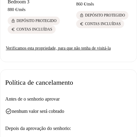
Bedroom 3
860 €
/
mês
880 €
/
mês
lock
DEPÓSITO PROTEGIDO
lock
DEPÓSITO PROTEGIDO
euro
CONTAS INCLUÍDAS
euro
CONTAS INCLUÍDAS
Verificamos esta propriedade, para que não tenha de visitá-la
Política de cancelamento
Antes de o senhorio aprovar
check_circle
nenhum valor será cobrado
Depois da aprovação do senhorio: