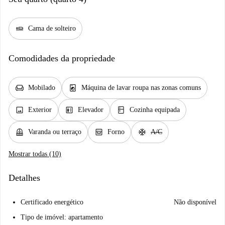
airline_seat_flat
Cama de solteiro
Comodidades da propriedade
chair
local_laundry_service
Mobilado
Máquina de lavar roupa nas zonas comuns
image
elevator
kitchen
Exterior
Elevador
Cozinha equipada
balcony
oven_gen
ac_unit
Varanda ou terraço
Forno
A/C
Mostrar todas (10)
Detalhes
Certificado energético
Não disponível
Tipo de imóvel: apartamento