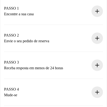
PASSO 1
Encontre a sua casa
Processo de reserva 100% online.
Casas e Proprietários verificados.
Você tem todas as informações necessárias
PASSO 2
antecipadamente.
Envie o seu pedido de reserva
Envie detalhes básicos do seu perfil e método de
pagamento.
Não cobramos nada até que o proprietário confirme.
PASSO 3
Receba resposta em menos de 24 horas
O proprietário tem até 24 horas para confirmar.
Se aceita, faremos a cobrança e conectaremos você ao
proprietário.
PASSO 4
Se recusada: não cobraremos nada e ofereceremos
Mude-se
alternativas.
Combine os detalhes da chegada com o proprietário,
Documentos necessários para “
Spotahome plus
”.