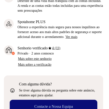
Desfrute de uma vida mais tranquila com as contas incluídas.
A renda e as contas estão todas incluídas para uma experiência
sem preocupações
Spotahome PLUS
Oferece a experiência mais segura para nossos inquilinos ao
fornecer acesso aos mais altos padrões de segurança e suporte
adicional durante o arrendamento.
Ver mais
star
Senhorio verificado
4 (11)
Privado
·
2 anos
connosco
Mais sobre este senhorio
Mais sobre a verificação
Com alguma dúvida?
sentiment_very_satisfied
Se tiver alguma dúvida ou pergunta sobre este anúncio,
estamos aqui para ajudar.
Contacte a Nossa Equipa