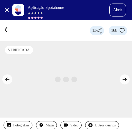
Aplicação Spotahome
Abrir
13
168
VERIFICADA
Fotografias
Mapa
Video
Outros quartos