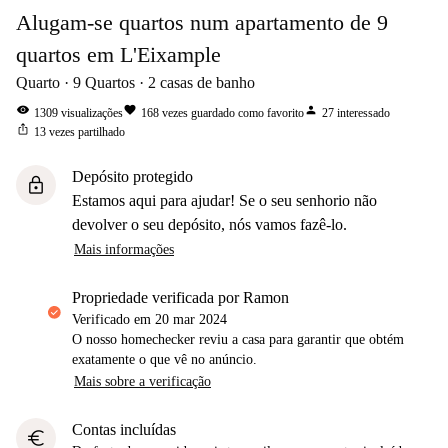
Alugam-se quartos num apartamento de 9
quartos em L'Eixample
Quarto
9
Quartos
2
casas de banho
visibility
favorite
person
1309
visualizações
168
vezes guardado como favorito
27
interessado
ios_share
13
vezes partilhado
Depósito protegido
lock
Estamos aqui para ajudar! Se o seu senhorio não
devolver o seu depósito, nós vamos fazê-lo.
Mais informações
propriedade verificada por Ramon
Verificado em
20 mar 2024
O nosso homechecker reviu a casa para garantir que obtém
exatamente o que vê no anúncio.
Mais sobre a verificação
Contas incluídas
euro