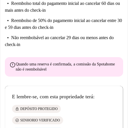
Reembolso total do pagamento inicial
ao cancelar 60 dias ou
mais antes do check-in
Reembolso de 50% do pagamento inicial
ao cancelar entre 30
e 59 dias antes do check-in
Não reembolsável
ao cancelar 29 dias ou menos antes do
check-in
error
Quando uma reserva é confirmada, a comissão da Spotahome
não é reembolsável
E lembre-se, com esta propriedade terá:
lock
DEPÓSITO PROTEGIDO
check_circle
SENHORIO VERIFICADO