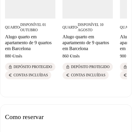
DISPONÍVEL 01
DISPONÍVEL 10
QUARTO
QUARTO
QUAR
■
■
OUTUBRO
AGOSTO
Alugo quarto em
Alugo quarto em
Alugo
apartamento de 9 quartos
apartamento de 9 quartos
aparta
em Barcelona
em Barcelona
em Ba
880 €
/
mês
860 €
/
mês
900 €
/
lock
lock
lock
DEPÓSITO PROTEGIDO
DEPÓSITO PROTEGIDO
D
euro
euro
euro
CONTAS INCLUÍDAS
CONTAS INCLUÍDAS
C
Como reservar