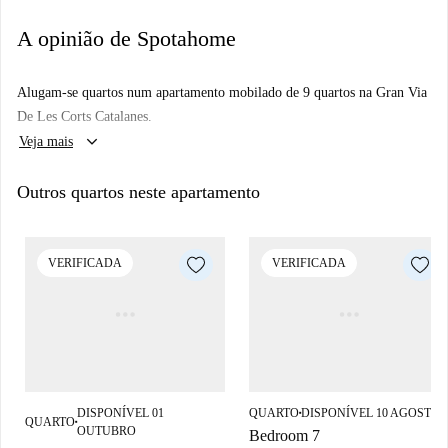
A opinião de Spotahome
Alugam-se quartos num apartamento mobilado de 9 quartos na Gran Via
De Les Corts Catalanes.
keyboard_arrow_down
Veja mais
Outros quartos neste apartamento
VERIFICADA
VERIFICADA
DISPONÍVEL 01
QUARTO
DISPONÍVEL 10 AGOSTO
■
QUARTO
■
OUTUBRO
Bedroom 7