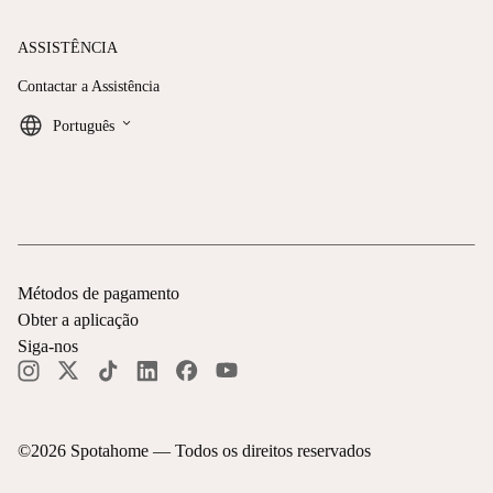
ASSISTÊNCIA
Contactar a Assistência
keyboard_arrow_down
Português
Métodos de pagamento
Obter a aplicação
Siga-nos
©
2026
Spotahome —
Todos os direitos reservados