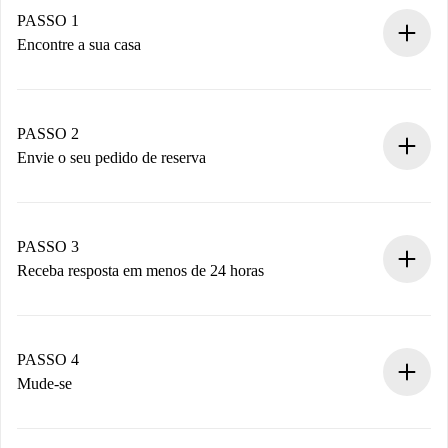
PASSO 1
Encontre a sua casa
Processo de reserva 100% online.
Casas e Proprietários verificados.
Você tem todas as informações necessárias
PASSO 2
antecipadamente.
Envie o seu pedido de reserva
Envie detalhes básicos do seu perfil e método de
pagamento.
Não cobramos nada até que o proprietário confirme.
PASSO 3
Receba resposta em menos de 24 horas
O proprietário tem até 24 horas para confirmar.
Se aceita, faremos a cobrança e conectaremos você ao
proprietário.
PASSO 4
Se recusada: não cobraremos nada e ofereceremos
Mude-se
alternativas.
Combine os detalhes da chegada com o proprietário,
Documentos necessários para “
Spotahome plus
”.
entrega das chaves, etc.