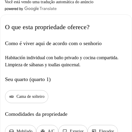
Você está vendo uma tradução automática do anúncio
O que esta propriedade oferece?
Como é viver aqui de acordo com o senhorio
Habitación individual con baño privado y cocina compartida.
Limpieza de sábanas y toallas quincenal.
Seu quarto (quarto 1)
airline_seat_flat
Cama de solteiro
Comodidades da propriedade
chair
ac_unit
image
elevator
Mobilado
A/C
Exterior
Elevador