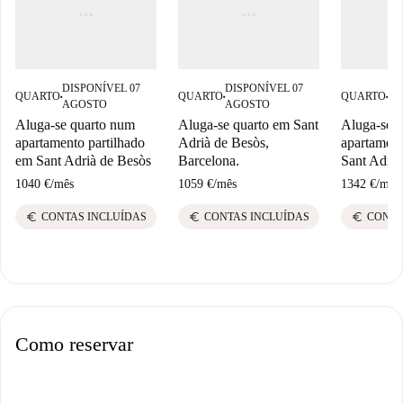
DISPONÍVEL 07
DISPONÍVEL 07
DI
QUARTO
QUARTO
QUARTO
■
■
■
AGOSTO
AGOSTO
AG
Aluga-se quarto num
Aluga-se quarto em Sant
Aluga-se q
apartamento partilhado
Adrià de Besòs,
apartament
em Sant Adrià de Besòs
Barcelona.
Sant Adrià
1040 €
/
mês
1059 €
/
mês
1342 €
/
mês
euro
euro
euro
CONTAS INCLUÍDAS
CONTAS INCLUÍDAS
CONTA
Como reservar