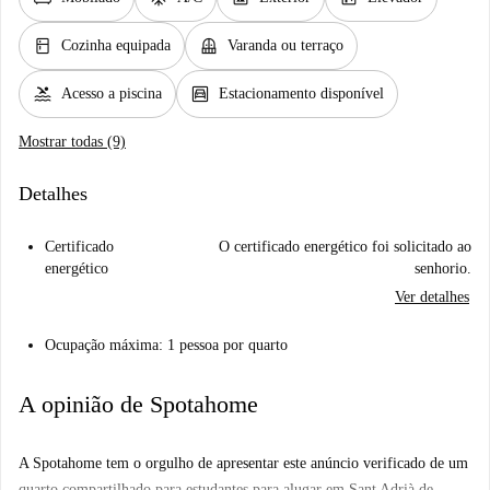
kitchen
balcony
Cozinha equipada
Varanda ou terraço
pool
garage
Acesso a piscina
Estacionamento disponível
Mostrar todas (9)
Detalhes
Certificado
O certificado energético foi solicitado ao
energético
senhorio.
Ver detalhes
Ocupação máxima: 1 pessoa por quarto
A opinião de Spotahome
A Spotahome tem o orgulho de apresentar este anúncio verificado de um
quarto compartilhado para estudantes para alugar em Sant Adrià de