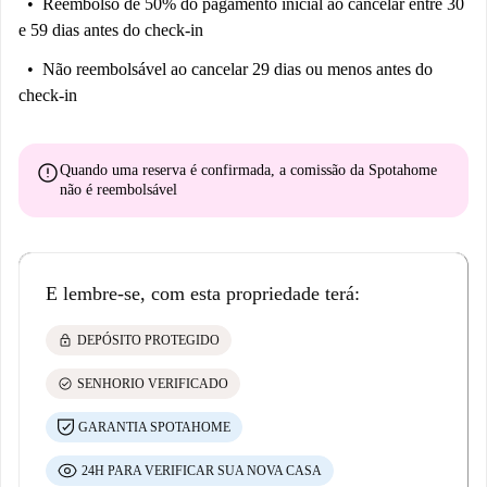
Reembolso de 50% do pagamento inicial
ao cancelar entre 30
e 59 dias antes do check-in
Não reembolsável
ao cancelar 29 dias ou menos antes do
check-in
error
Quando uma reserva é confirmada, a comissão da Spotahome
não é reembolsável
E lembre-se, com esta propriedade terá:
lock
DEPÓSITO PROTEGIDO
check_circle
SENHORIO VERIFICADO
GARANTIA SPOTAHOME
24H PARA VERIFICAR SUA NOVA CASA