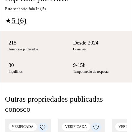
Este senhorio fala Inglês
5 (6)
star
215
Desde 2024
Anúncios publicados
Connosco
30
9-15h
Inquilinos
Tempo médio de resposta
Outras propriedades publicadas
conosco
VERIFICADA
VERIFICADA
VERIFI