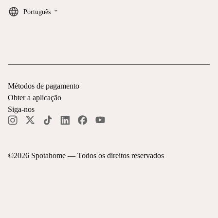
keyboard_arrow_down
Português
Métodos de pagamento
Obter a aplicação
Siga-nos
©
2026
Spotahome —
Todos os direitos reservados