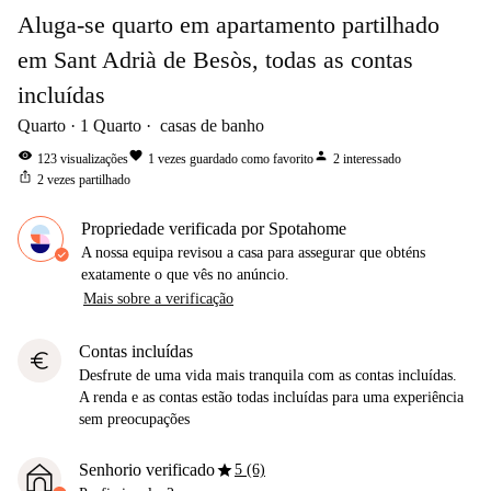
Aluga-se quarto em apartamento partilhado
em Sant Adrià de Besòs, todas as contas
incluídas
Quarto
1
Quarto
casas de banho
visibility
favorite
person
123
visualizações
1
vezes guardado como favorito
2
interessado
ios_share
2
vezes partilhado
Propriedade verificada por Spotahome
A nossa equipa revisou a casa para assegurar que obténs
exatamente o que vês no anúncio.
Mais sobre a verificação
Contas incluídas
euro
Desfrute de uma vida mais tranquila com as contas incluídas.
A renda e as contas estão todas incluídas para uma experiência
sem preocupações
star
Senhorio verificado
5 (6)