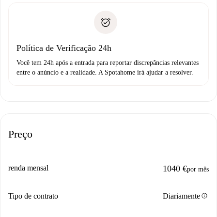
Documento de identidade ou Passaporte
A Spotahome só transferirá o primeiro pagamento se você
Comprovante de solvência
não comunicar nenhum problema.
Débito direto bancário
Política de Verificação 24h
Você tem 24h após a entrada para reportar discrepâncias relevantes
entre o anúncio e a realidade. A Spotahome irá ajudar a resolver.
Preço
renda mensal
1040 €
por mês
info
Tipo de contrato
Diariamente