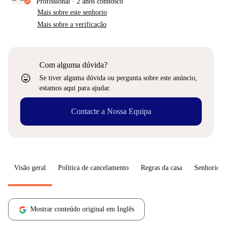
Profissional
·
2 anos
connosco
Mais sobre este senhorio
Mais sobre a verificação
Com alguma dúvida?
sentiment_very_satisfied
Se tiver alguma dúvida ou pergunta sobre este anúncio,
estamos aqui para ajudar.
Contacte a Nossa Equipa
Visão geral
Política de cancelamento
Regras da casa
Senhorio
Mostrar conteúdo original em Inglês