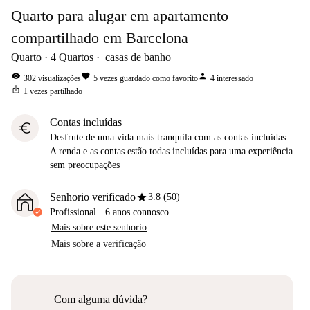
Quarto para alugar em apartamento
compartilhado em Barcelona
Quarto
4
Quartos
casas de banho
visibility
favorite
person
302
visualizações
5
vezes guardado como favorito
4
interessado
ios_share
1
vezes partilhado
Contas incluídas
euro
Desfrute de uma vida mais tranquila com as contas incluídas.
A renda e as contas estão todas incluídas para uma experiência
sem preocupações
star
Senhorio verificado
3.8 (50)
Profissional
·
6 anos
connosco
Mais sobre este senhorio
Mais sobre a verificação
Com alguma dúvida?