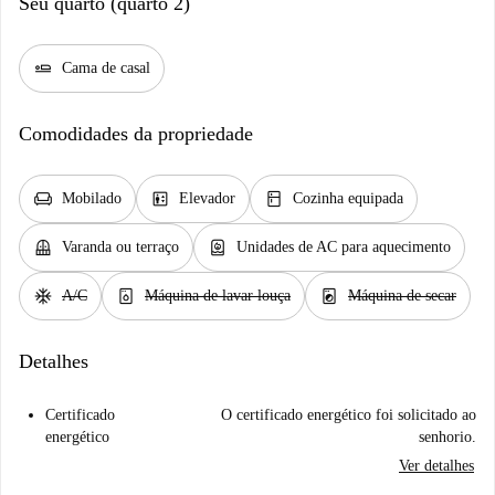
Seu quarto (quarto 2)
airline_seat_flat
Cama de casal
Comodidades da propriedade
chair
elevator
kitchen
Mobilado
Elevador
Cozinha equipada
balcony
water_heater
Varanda ou terraço
Unidades de AC para aquecimento
ac_unit
dishwasher_gen
local_laundry_service
A/C
Máquina de lavar louça
Máquina de secar
Detalhes
Certificado
O certificado energético foi solicitado ao
energético
senhorio.
Ver detalhes