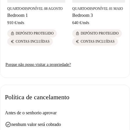
QUARTO
DISPONÍVEL 08 AGOSTO
QUARTO
DISPONÍVEL 01 MAIO
■
■
Bedroom 1
Bedroom 3
910 €
/
mês
640 €
/
mês
lock
lock
DEPÓSITO PROTEGIDO
DEPÓSITO PROTEGIDO
euro
euro
CONTAS INCLUÍDAS
CONTAS INCLUÍDAS
Porque não posso visitar a propriedade?
Política de cancelamento
Antes de o senhorio aprovar
check_circle
nenhum valor será cobrado