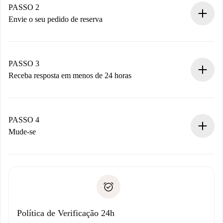
Você tem todas as informações necessárias
PASSO 2
antecipadamente.
Envie o seu pedido de reserva
Envie detalhes básicos do seu perfil e método de
pagamento.
Não cobramos nada até que o proprietário confirme.
PASSO 3
Receba resposta em menos de 24 horas
O proprietário tem até 24 horas para confirmar.
Se aceita, faremos a cobrança e conectaremos você ao
proprietário.
PASSO 4
Se recusada: não cobraremos nada e ofereceremos
Mude-se
alternativas.
Combine os detalhes da chegada com o proprietário,
Documentos necessários para “
Spotahome plus
”.
entrega das chaves, etc.
Documento de identidade ou Passaporte
A Spotahome só transferirá o primeiro pagamento se você
Comprovante de solvência
não comunicar nenhum problema.
Débito direto bancário
Política de Verificação 24h