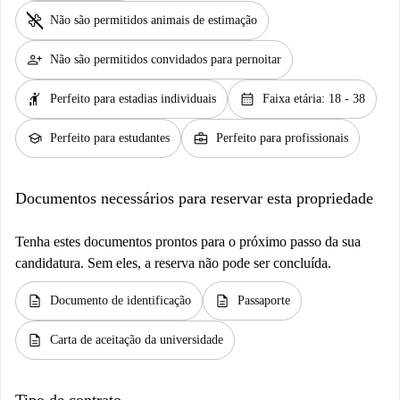
pet_supplies
Não são permitidos animais de estimação
person_add
Não são permitidos convidados para pernoitar
hail
calendar_month
Perfeito para estadias individuais
Faixa etária: 18 - 38
school
business_center
Perfeito para estudantes
Perfeito para profissionais
Documentos necessários para reservar esta propriedade
Tenha estes documentos prontos para o próximo passo da sua
candidatura. Sem eles, a reserva não pode ser concluída.
description
description
Documento de identificação
Passaporte
description
Carta de aceitação da universidade
Tipo de contrato