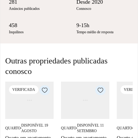
281
Desde 2020
Anúncios publicados
Connosco
458
9-15h
Inquilinos
Tempo médio de resposta
Outras propriedades publicadas
conosco
VERIFICADA
VERIFI
DISPONÍVEL 19
DISPONÍVEL 11
DI
QUARTO
QUARTO
QUARTO
■
■
■
AGOSTO
SETEMBRO
AG
Quarto em apartamento
Quarto em apartamento
Quarto dis