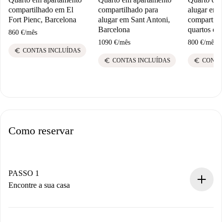
compartilhado em El
compartilhado para
alugar em 
Fort Pienc, Barcelona
alugar em Sant Antoni,
compartilh
Barcelona
quartos em
860 €
/
mês
1090 €
/
mês
800 €
/
mês
euro
CONTAS INCLUÍDAS
euro
euro
CONTAS INCLUÍDAS
CONTA
Como reservar
PASSO 1
Encontre a sua casa
Processo de reserva 100% online.
Casas e Proprietários verificados.