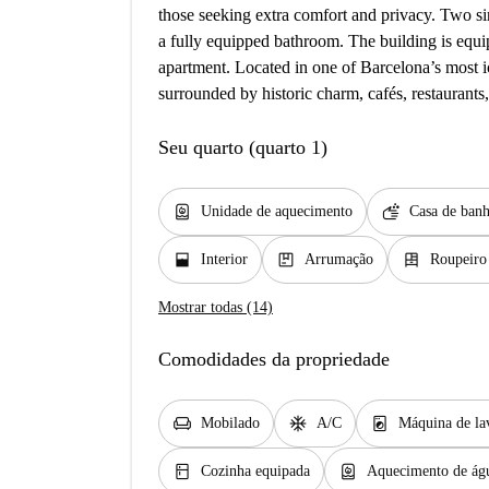
those seeking extra comfort and privacy. Two si
a fully equipped bathroom. The building is equip
apartment. Located in one of Barcelona’s most i
surrounded by historic charm, cafés, restaurants
Seu quarto (quarto 1)
water_heater
soap
Unidade de aquecimento
Casa de banh
window_open
package
dresser
Interior
Arrumação
Roupeiro
Mostrar todas (14)
Comodidades da propriedade
chair
ac_unit
local_laundry_service
Mobilado
A/C
Máquina de la
kitchen
water_heater
Cozinha equipada
Aquecimento de águ