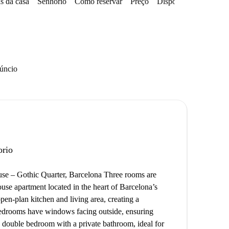
s da casa
Senhorio
Como reservar
Preço
Disponibilidades
núncio
orio
use – Gothic Quarter, Barcelona Three rooms are
ouse apartment located in the heart of Barcelona’s
pen-plan kitchen and living area, creating a
edrooms have windows facing outside, ensuring
e double bedroom with a private bathroom, ideal for