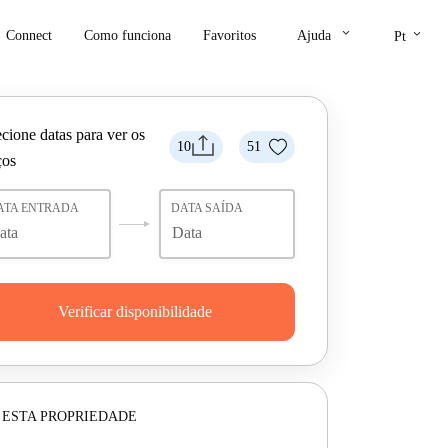
keyboard_arrow_down
keyboard_arrow_down
Connect
Como funciona
Favoritos
Ajuda
Pt
cione datas para ver os
10
51
ços
ATA ENTRADA
DATA SAÍDA
Verificar disponibilidade
 ESTA PROPRIEDADE