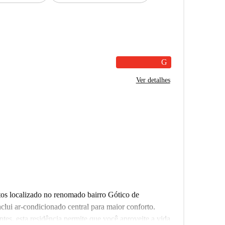
G
Ver detalhes
tos localizado no renomado bairro Gótico de
clui ar-condicionado central para maior conforto.
ntes, esta residência permite que você aproveite a vida