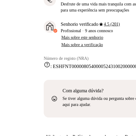
euro
Desfrute de uma vida mais tranquila com as 
para uma experiência sem preocupações
star
Senhorio verificado
4.5 (201)
Profissional
·
9 anos
connosco
Mais sobre este senhorio
Mais sobre a verificação
Número de registo (NRA)
help
:
ESHFNT000008054000052431002000000
Com alguma dúvida?
sentiment_very_satisfied
Se tiver alguma dúvida ou pergunta sobre 
aqui para ajudar.