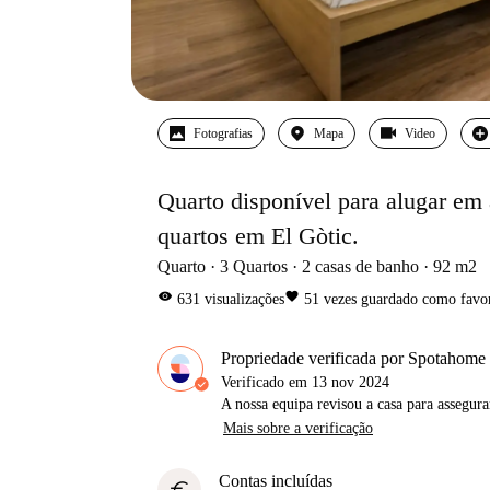
Fotografias
Mapa
Video
Quarto disponível para alugar em
quartos em El Gòtic.
Quarto
3
Quartos
2
casas de banho
92
m2
visibility
favorite
631
visualizações
51
vezes guardado como favor
Propriedade verificada por Spotahome
Verificado em
13 nov 2024
A nossa equipa revisou a casa para assegur
Mais sobre a verificação
Contas incluídas