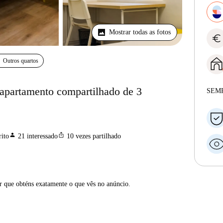
Mostrar todas as fotos
euro
Outros quartos
 apartamento compartilhado de 3
SEM
person
ios_share
ito
21
interessado
10
vezes partilhado
ar que obténs exatamente o que vês no anúncio.