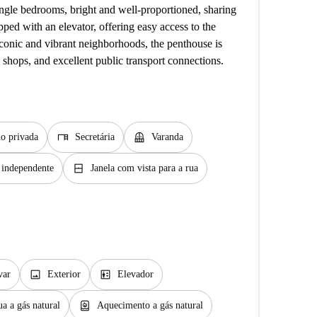
ngle bedrooms, bright and well-proportioned, sharing
ped with an elevator, offering easy access to the
conic and vibrant neighborhoods, the penthouse is
, shops, and excellent public transport connections.
desk
balcony
o privada
Secretária
Varanda
window_closed
 independente
Janela com vista para a rua
image
elevator
var
Exterior
Elevador
water_heater
a a gás natural
Aquecimento a gás natural