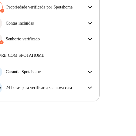
Propriedade verificada por Spotahome
A nossa equipa revisou a casa para assegurar que
obténs exatamente o que vês no anúncio.
Contas incluídas
Mais sobre a verificação
Desfrute de uma vida mais tranquila com as contas
incluídas. A renda e as contas estão todas incluídas
Senhorio verificado
para uma experiência sem preocupações
Profissional
·
9 anos
connosco
Mais sobre este senhorio
PRE COM SPOTAHOME
Mais sobre a verificação
Garantia Spotahome
Se o proprietário cancelar a sua reserva com pouca
antecedência, nós iremos A) pagar um hotel e ajudá-
24 horas para verificar a sua nova casa
lo a encontrar novo alojamento, ou B) reembolsar o
Se a propriedade não corresponder ao prometido no
seu dinheiro na totalidade.
nosso anúncio, tem 24 horas depois de se mudar para
pedir para ser realojado.