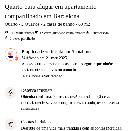
Quarto para alugar em apartamento
compartilhado em Barcelona
Quarto
2
Quartos
2
casas de banho
63
m2
visibility
favorite
person
212
visualizações
12
vezes guardado como favorito
3
interessado
ios_share
3
vezes partilhado
Propriedade verificada por Spotahome
Verificado em
21 mar 2025
A nossa equipa revisou a casa para assegurar que obténs
exatamente o que vês no anúncio.
Mais sobre a verificação
Reserva imediata
Obtenha confirmação instantânea! Sua solicitação é aceita
imediatamente se você cumprir nossas
condições de reserva
instantânea
Contas incluídas
euro
Desfrute de uma vida mais tranquila com as contas incluídas.