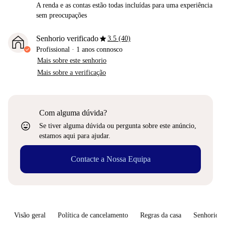
A renda e as contas estão todas incluídas para uma experiência
sem preocupações
star
Senhorio verificado
3.5 (40)
Profissional
·
1 anos
connosco
Mais sobre este senhorio
Mais sobre a verificação
Com alguma dúvida?
sentiment_very_satisfied
Se tiver alguma dúvida ou pergunta sobre este anúncio,
estamos aqui para ajudar.
Contacte a Nossa Equipa
Visão geral
Política de cancelamento
Regras da casa
Senhorio