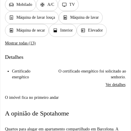
chair
ac_unit
tv
Mobilado
A/C
TV
dishwasher_gen
local_laundry_service
Máquina de lavar louça
Máquina de lavar
local_laundry_service
window_open
elevator
Máquina de secar
Interior
Elevador
Mostrar todas (13)
Detalhes
Certificado
O certificado energético foi solicitado ao
energético
senhorio.
Ver detalhes
O imóvel fica no primeiro andar
A opinião de Spotahome
Quartos para alugar em apartamento compartilhado em Barcelona. A