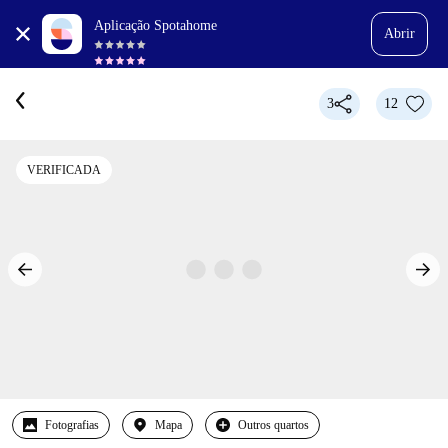
Aplicação Spotahome
Abrir
3
12
VERIFICADA
Fotografias
Mapa
Outros quartos