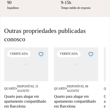
90
9-15h
Inquilinos
Tempo médio de resposta
Outras propriedades publicadas
conosco
VERIFICADA
VERIFICADA
DISPONÍVEL 31
DISPONÍVEL 09
QUARTO
QUARTO
QUA
■
■
AGOSTO
AGOSTO
Quarto para alugar em
Quarto para alugar em
Qua
apartamento compartilhado
apartamento compartilhado
apa
em Barcelona
em Barcelona
em 