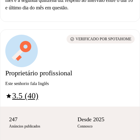
mês e a segunda quinzena diz respeito ao intervalo entre o dia 16
e último dia do mês em questão.
check_circle
VERIFICADO POR SPOTAHOME
Proprietário profissional
Este senhorio fala Inglês
3.5 (40)
star
247
Desde 2025
Anúncios publicados
Connosco