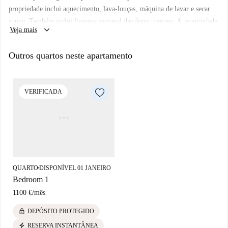
propriedade inclui aquecimento, lava-louças, máquina de lavar e secar
roupa. Também inclui limpeza semanal das áreas comuns. A propriedade
keyboard_arrow_down
Veja mais
também tem ferro de passar e aspirador de pó. Lençóis e toalhas são
fornecidos.
Outros quartos neste apartamento
VERIFICADA
QUARTO
DISPONÍVEL 01 JANEIRO
■
Bedroom 1
1100 €
/
mês
lock
DEPÓSITO PROTEGIDO
electric_bolt
RESERVA INSTANTÂNEA