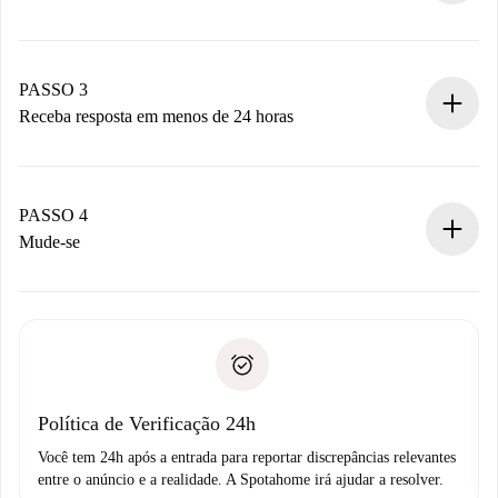
Envie detalhes básicos do seu perfil e método de
pagamento.
Não cobramos nada até que o proprietário confirme.
PASSO 3
Receba resposta em menos de 24 horas
O proprietário tem até 24 horas para confirmar.
Se aceita, faremos a cobrança e conectaremos você ao
proprietário.
PASSO 4
Se recusada: não cobraremos nada e ofereceremos
Mude-se
alternativas.
Combine os detalhes da chegada com o proprietário,
Documentos necessários para “
Spotahome plus
”.
entrega das chaves, etc.
Documento de identidade ou Passaporte
A Spotahome só transferirá o primeiro pagamento se você
Comprovante de solvência
não comunicar nenhum problema.
Débito direto bancário
Política de Verificação 24h
Você tem 24h após a entrada para reportar discrepâncias relevantes
entre o anúncio e a realidade. A Spotahome irá ajudar a resolver.