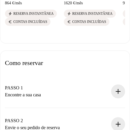
864 €
/
mês
1620 €
/
mês
972
electric_bolt
electric_bolt
electric_bolt
RESERVA INSTANTÂNEA
RESERVA INSTANTÂNEA
euro
euro
euro
CONTAS INCLUÍDAS
CONTAS INCLUÍDAS
Como reservar
PASSO 1
Encontre a sua casa
Processo de reserva 100% online.
Casas e Proprietários verificados.
Você tem todas as informações necessárias
PASSO 2
antecipadamente.
Envie o seu pedido de reserva