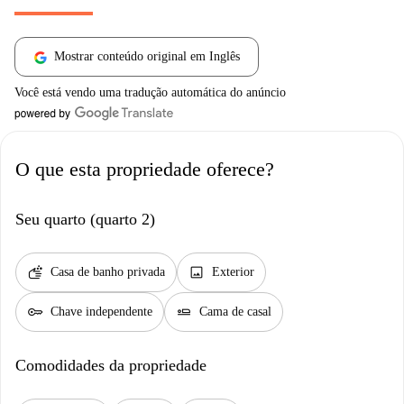
Mostrar conteúdo original em Inglês
Você está vendo uma tradução automática do anúncio
O que esta propriedade oferece?
Seu quarto (quarto 2)
soap
image
Casa de banho privada
Exterior
key
airline_seat_flat
Chave independente
Cama de casal
Comodidades da propriedade