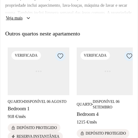
propriedade inclui aquecimento, lava-louças, máquina de lavar e secar
roupa. Também inclui limpeza semanal das áreas comuns. A propriedade
keyboard_arrow_down
Veja mais
também tem ferro de passar e aspirador de pó. Lençóis e toalhas são
fornecidos.
Outros quartos neste apartamento
VERIFICADA
VERIFICADA
QUARTO
DISPONÍVEL 06 AGOSTO
DISPONÍVEL 06
■
QUARTO
■
SETEMBRO
Bedroom 1
Bedroom 4
918 €
/
mês
1215 €
/
mês
lock
DEPÓSITO PROTEGIDO
lock
DEPÓSITO PROTEGIDO
electric_bolt
RESERVA INSTANTÂNEA