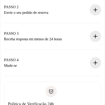
Casas e Proprietários verificados.
Você tem todas as informações necessárias
PASSO 2
antecipadamente.
Envie o seu pedido de reserva
Envie detalhes básicos do seu perfil e método de
pagamento.
Não cobramos nada até que o proprietário confirme.
PASSO 3
Receba resposta em menos de 24 horas
O proprietário tem até 24 horas para confirmar.
Se aceita, faremos a cobrança e conectaremos você ao
proprietário.
PASSO 4
Se recusada: não cobraremos nada e ofereceremos
Mude-se
alternativas.
Combine os detalhes da chegada com o proprietário,
Documentos necessários para “
Spotahome plus
”.
entrega das chaves, etc.
Documento de identidade ou Passaporte
A Spotahome só transferirá o primeiro pagamento se você
Comprovante de solvência
não comunicar nenhum problema.
Débito direto bancário
Política de Verificação 24h