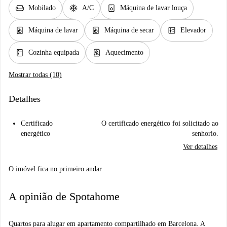
chair
ac_unit
dishwasher_gen
Mobilado
A/C
Máquina de lavar louça
local_laundry_service
local_laundry_service
elevator
Máquina de lavar
Máquina de secar
Elevador
kitchen
water_heater
Cozinha equipada
Aquecimento
Mostrar todas (10)
Detalhes
Certificado
O certificado energético foi solicitado ao
energético
senhorio.
Ver detalhes
O imóvel fica no primeiro andar
A opinião de Spotahome
Quartos para alugar em apartamento compartilhado em Barcelona. A