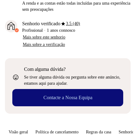
A renda e as contas estão todas incluídas para uma experiência
sem preocupações
star
Senhorio verificado
3.5 (40)
Profissional
·
1 anos
connosco
Mais sobre este senhorio
Mais sobre a verificação
Com alguma dúvida?
sentiment_very_satisfied
Se tiver alguma dúvida ou pergunta sobre este anúncio,
estamos aqui para ajudar.
Contacte a Nossa Equipa
Visão geral
Política de cancelamento
Regras da casa
Senhorio