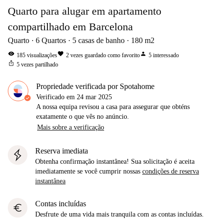
Quarto para alugar em apartamento
compartilhado em Barcelona
Quarto
6
Quartos
5
casas de banho
180
m2
visibility
favorite
person
185
visualizações
2
vezes guardado como favorito
5
interessado
ios_share
5
vezes partilhado
Propriedade verificada por Spotahome
Verificado em
24 mar 2025
A nossa equipa revisou a casa para assegurar que obténs
exatamente o que vês no anúncio.
Mais sobre a verificação
Reserva imediata
Obtenha confirmação instantânea! Sua solicitação é aceita
imediatamente se você cumprir nossas
condições de reserva
instantânea
Contas incluídas
euro
Desfrute de uma vida mais tranquila com as contas incluídas.