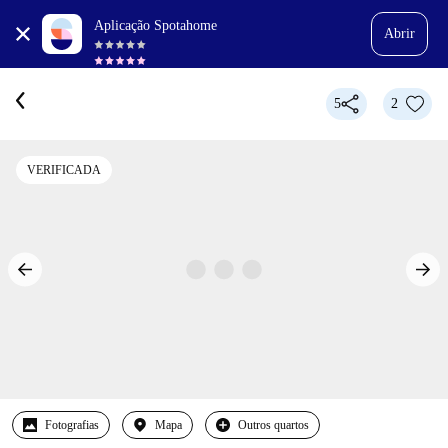
Aplicação Spotahome
Abrir
5
2
VERIFICADA
Fotografias
Mapa
Outros quartos