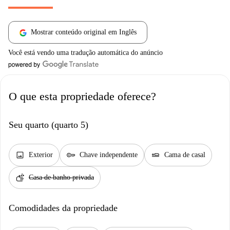
Mostrar conteúdo original em Inglês
Você está vendo uma tradução automática do anúncio
O que esta propriedade oferece?
Seu quarto (quarto 5)
image
key
airline_seat_flat
Exterior
Chave independente
Cama de casal
soap
Casa de banho privada
Comodidades da propriedade