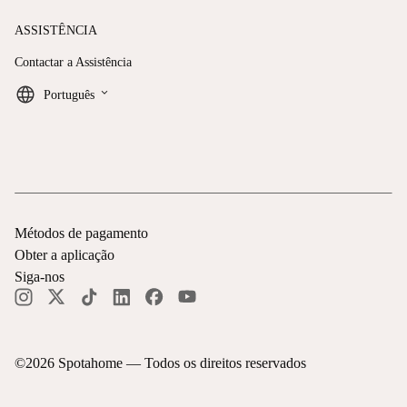
ASSISTÊNCIA
Contactar a Assistência
keyboard_arrow_down
Português
Métodos de pagamento
Obter a aplicação
Siga-nos
©
2026
Spotahome —
Todos os direitos reservados