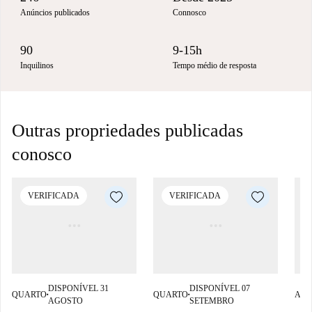
Anúncios publicados
Connosco
90
9-15h
Inquilinos
Tempo médio de resposta
Outras propriedades publicadas
conosco
VERIFICADA
VERIFICADA
DISPONÍVEL 31
DISPONÍVEL 07
QUARTO
QUARTO
APA
■
■
AGOSTO
SETEMBRO