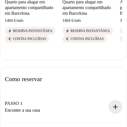
Quarto para alugar em
Quarto para alugar em
Apa
apartamento compartilhado
apartamento compartilhado
par
em Barcelona
em Barcelona
Bar
1404 €
/
mês
1404 €
/
mês
324
electric_bolt
electric_bolt
electric_bolt
RESERVA INSTANTÂNEA
RESERVA INSTANTÂNEA
euro
euro
euro
CONTAS INCLUÍDAS
CONTAS INCLUÍDAS
Como reservar
PASSO 1
Encontre a sua casa
Processo de reserva 100% online.