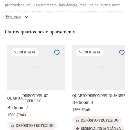
propriedade inclui aquecimento, lava-louças, máquina de lavar e secar
roupa. Também inclui limpeza semanal das áreas comuns. A propriedade
keyboard_arrow_down
Veja mais
também tem ferro de passar e aspirador de pó. Lençóis e toalhas são
fornecidos.
Outros quartos neste apartamento
VERIFICADA
VERIFICADA
DISPONÍVEL 07
QUARTO
DISPONÍVEL 31 JANEIRO
■
QUARTO
■
FEVEREIRO
Bedroom 3
Bedroom 2
1566 €
/
mês
1566 €
/
mês
lock
DEPÓSITO PROTEGIDO
lock
DEPÓSITO PROTEGIDO
electric_bolt
RESERVA INSTANTÂNEA