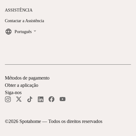
ASSISTÊNCIA
Contactar a Assistência
keyboard_arrow_down
Português
Métodos de pagamento
Obter a aplicação
Siga-nos
©
2026
Spotahome —
Todos os direitos reservados