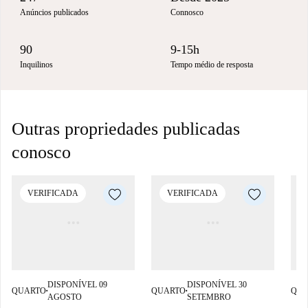
Anúncios publicados
Connosco
90
9-15h
Inquilinos
Tempo médio de resposta
Outras propriedades publicadas
conosco
VERIFICADA
VERIFICADA
DISPONÍVEL 09
DISPONÍVEL 30
QUARTO
QUARTO
QUA
■
■
AGOSTO
SETEMBRO