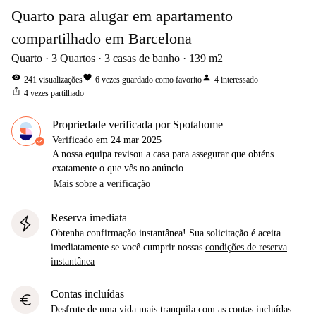
Quarto para alugar em apartamento
compartilhado em Barcelona
Quarto
3
Quartos
3
casas de banho
139
m2
visibility
favorite
person
241
visualizações
6
vezes guardado como favorito
4
interessado
ios_share
4
vezes partilhado
Propriedade verificada por Spotahome
Verificado em
24 mar 2025
A nossa equipa revisou a casa para assegurar que obténs
exatamente o que vês no anúncio.
Mais sobre a verificação
Reserva imediata
Obtenha confirmação instantânea! Sua solicitação é aceita
imediatamente se você cumprir nossas
condições de reserva
instantânea
Contas incluídas
euro
Desfrute de uma vida mais tranquila com as contas incluídas.