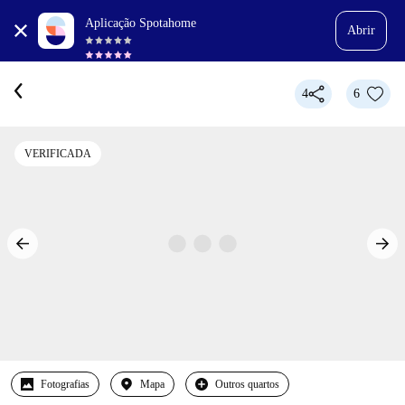
Aplicação Spotahome
Abrir
4
6
VERIFICADA
Fotografias
Mapa
Outros quartos