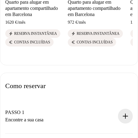
Quarto para alugar em
Quarto para alugar em
Qua
apartamento compartilhado
apartamento compartilhado
apa
em Barcelona
em Barcelona
em 
1620 €
/
mês
972 €
/
mês
121
electric_bolt
electric_bolt
electric_bolt
RESERVA INSTANTÂNEA
RESERVA INSTANTÂNEA
euro
euro
euro
CONTAS INCLUÍDAS
CONTAS INCLUÍDAS
Como reservar
PASSO 1
Encontre a sua casa
Processo de reserva 100% online.