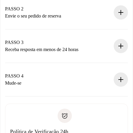
Casas e Proprietários verificados.
Você tem todas as informações necessárias
PASSO 2
antecipadamente.
Envie o seu pedido de reserva
Envie detalhes básicos do seu perfil e método de
pagamento.
Não cobramos nada até que o proprietário confirme.
PASSO 3
Receba resposta em menos de 24 horas
O proprietário tem até 24 horas para confirmar.
Se aceita, faremos a cobrança e conectaremos você ao
proprietário.
PASSO 4
Se recusada: não cobraremos nada e ofereceremos
Mude-se
alternativas.
Combine os detalhes da chegada com o proprietário,
Documentos necessários para “
Spotahome plus
”.
entrega das chaves, etc.
Documento de identidade ou Passaporte
A Spotahome só transferirá o primeiro pagamento se você
Comprovante de solvência
não comunicar nenhum problema.
Débito direto bancário
Política de Verificação 24h