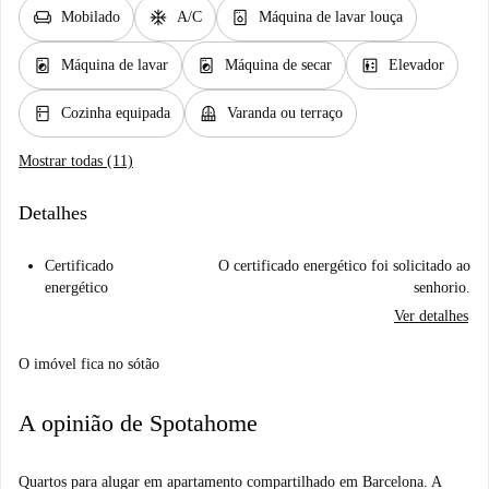
chair
ac_unit
dishwasher_gen
Mobilado
A/C
Máquina de lavar louça
local_laundry_service
local_laundry_service
elevator
Máquina de lavar
Máquina de secar
Elevador
kitchen
balcony
Cozinha equipada
Varanda ou terraço
Mostrar todas (11)
Detalhes
Certificado
O certificado energético foi solicitado ao
energético
senhorio.
Ver detalhes
O imóvel fica no sótão
A opinião de Spotahome
Quartos para alugar em apartamento compartilhado em Barcelona. A