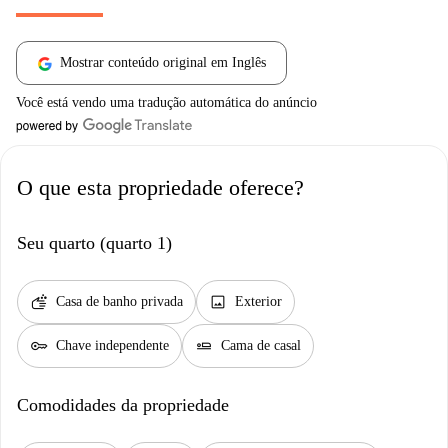
Mostrar conteúdo original em Inglês
Você está vendo uma tradução automática do anúncio
O que esta propriedade oferece?
Seu quarto (quarto 1)
soap
image
Casa de banho privada
Exterior
key
airline_seat_flat
Chave independente
Cama de casal
Comodidades da propriedade