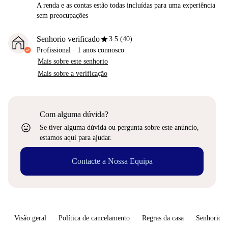
A renda e as contas estão todas incluídas para uma experiência
sem preocupações
star
Senhorio verificado
3.5 (40)
Profissional
·
1 anos
connosco
Mais sobre este senhorio
Mais sobre a verificação
Com alguma dúvida?
sentiment_very_satisfied
Se tiver alguma dúvida ou pergunta sobre este anúncio,
estamos aqui para ajudar.
Contacte a Nossa Equipa
Visão geral
Política de cancelamento
Regras da casa
Senhorio