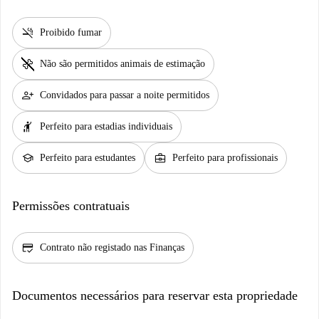
smoke_free
Proibido fumar
pet_supplies
Não são permitidos animais de estimação
person_add
Convidados para passar a noite permitidos
hail
Perfeito para estadias individuais
school
business_center
Perfeito para estudantes
Perfeito para profissionais
Permissões contratuais
credit_score
Contrato não registado nas Finanças
Documentos necessários para reservar esta propriedade