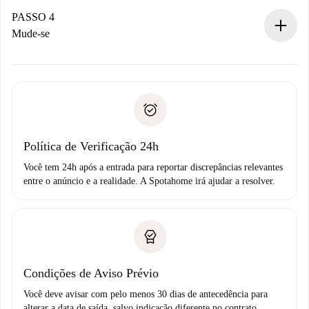
proprietário.
PASSO 4
Se recusada: não cobraremos nada e ofereceremos
Mude-se
alternativas.
Combine os detalhes da chegada com o proprietário,
Documentos necessários para “
Spotahome plus
”.
entrega das chaves, etc.
Documento de identidade ou Passaporte
A Spotahome só transferirá o primeiro pagamento se você
Comprovante de solvência
não comunicar nenhum problema.
Débito direto bancário
Política de Verificação 24h
Você tem 24h após a entrada para reportar discrepâncias relevantes
entre o anúncio e a realidade. A Spotahome irá ajudar a resolver.
Condições de Aviso Prévio
Você deve avisar com pelo menos 30 dias de antecedência para
alterar a data de saída, salvo indicação diferente no contrato.