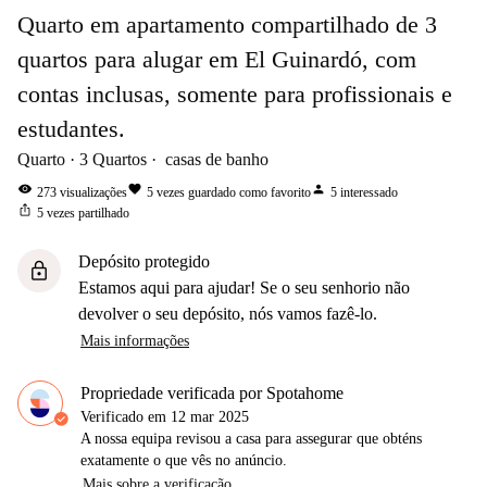
Quarto em apartamento compartilhado de 3
quartos para alugar em El Guinardó, com
contas inclusas, somente para profissionais e
estudantes.
Quarto
3
Quartos
casas de banho
visibility
favorite
person
273
visualizações
5
vezes guardado como favorito
5
interessado
ios_share
5
vezes partilhado
Depósito protegido
lock
Estamos aqui para ajudar! Se o seu senhorio não
devolver o seu depósito, nós vamos fazê-lo.
Mais informações
Propriedade verificada por Spotahome
Verificado em
12 mar 2025
A nossa equipa revisou a casa para assegurar que obténs
exatamente o que vês no anúncio.
Mais sobre a verificação