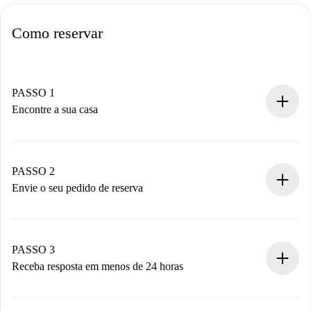
Como reservar
PASSO 1
Encontre a sua casa
Processo de reserva 100% online.
Casas e Proprietários verificados.
Você tem todas as informações necessárias
PASSO 2
antecipadamente.
Envie o seu pedido de reserva
Envie detalhes básicos do seu perfil e método de
pagamento.
Não cobramos nada até que o proprietário confirme.
PASSO 3
Receba resposta em menos de 24 horas
O proprietário tem até 24 horas para confirmar.
Se aceita, faremos a cobrança e conectaremos você ao