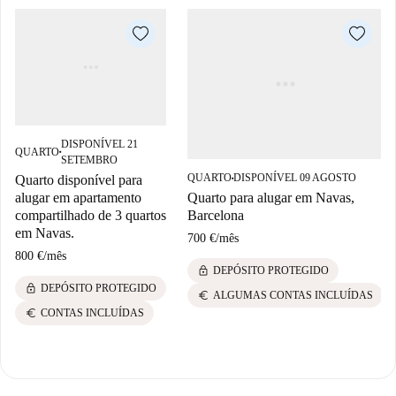
DISPONÍVEL 21
QUARTO
■
SETEMBRO
QUARTO
DISPONÍVEL 09 AGOSTO
Quarto disponível para
■
alugar em apartamento
Quarto para alugar em Navas,
compartilhado de 3 quartos
Barcelona
em Navas.
700 €
/
mês
800 €
/
mês
lock
DEPÓSITO PROTEGIDO
lock
DEPÓSITO PROTEGIDO
euro
ALGUMAS CONTAS INCLUÍDAS
euro
CONTAS INCLUÍDAS