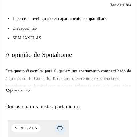
Ver detalhes
Tipo de imóvel: quarto em apartamento compartilhado
Elevador: não
SEM JANELAS
A opinião de Spotahome
Este quarto disponível para alugar em um apartamento compartilhado de
3 quartos em El Guinardó, Barcelona, oferece uma experiência de
hospedagem confortável com as contas inclusas (eletricidade, água, gás e
keyboard_arrow_down
Veja mais
Wi-Fi). O apartamento é mobiliado, possui cozinha equipada e é ideal
para profissionais ou estudantes. A Spotahome verificou pessoalmente
Outros quartos neste apartamento
este imóvel para sua comodidade.
El Guinardó é um bairro vibrante, repleto de pontos turísticos e
comodidades. Nas proximidades, você encontrará as Escales Mecàniques
VERIFICADA
del Carrer Telègraf e a Plaça del Nen de la Rutlla como atrações