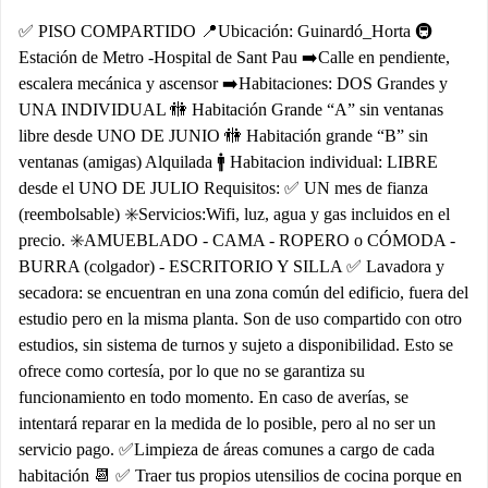
✅ PISO COMPARTIDO 📍Ubicación: Guinardó_Horta 🚇
Estación de Metro -Hospital de Sant Pau ➡️Calle en pendiente,
escalera mecánica y ascensor ➡️Habitaciones: DOS Grandes y
UNA INDIVIDUAL 🚻 Habitación Grande “A” sin ventanas
libre desde UNO DE JUNIO 🚻 Habitación grande “B” sin
ventanas (amigas) Alquilada 🚹 Habitacion individual: LIBRE
desde el UNO DE JULIO Requisitos: ✅ UN mes de fianza
(reembolsable) ✳️Servicios:Wifi, luz, agua y gas incluidos en el
precio. ✳️AMUEBLADO - CAMA - ROPERO o CÓMODA -
BURRA (colgador) - ESCRITORIO Y SILLA ✅ Lavadora y
secadora: se encuentran en una zona común del edificio, fuera del
estudio pero en la misma planta. Son de uso compartido con otro
estudios, sin sistema de turnos y sujeto a disponibilidad. Esto se
ofrece como cortesía, por lo que no se garantiza su
funcionamiento en todo momento. En caso de averías, se
intentará reparar en la medida de lo posible, pero al no ser un
servicio pago. ✅Limpieza de áreas comunes a cargo de cada
habitación 📆 ✅ Traer tus propios utensilios de cocina porque en