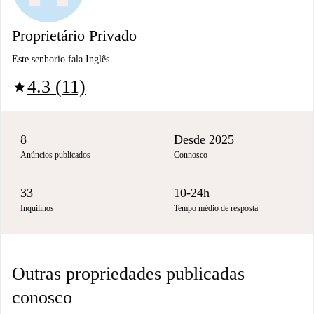
Proprietário Privado
Este senhorio fala Inglês
4.3 (11)
star
8
Desde 2025
Anúncios publicados
Connosco
33
10-24h
Inquilinos
Tempo médio de resposta
Outras propriedades publicadas
conosco