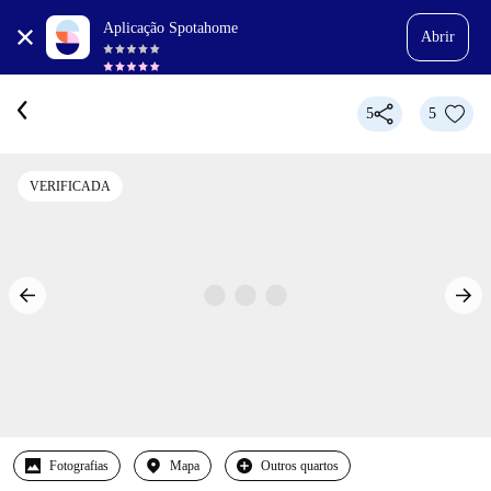
Aplicação Spotahome
Abrir
5
5
VERIFICADA
Fotografias
Mapa
Outros quartos