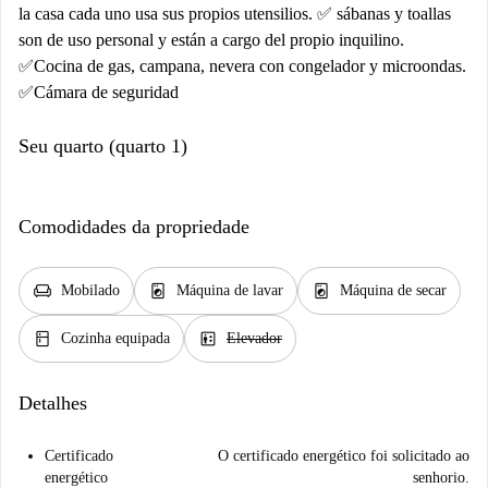
la casa cada uno usa sus propios utensilios. ✅ sábanas y toallas
son de uso personal y están a cargo del propio inquilino.
✅Cocina de gas, campana, nevera con congelador y microondas.
✅Cámara de seguridad
Seu quarto (quarto 1)
Comodidades da propriedade
chair
local_laundry_service
local_laundry_service
Mobilado
Máquina de lavar
Máquina de secar
kitchen
elevator
Cozinha equipada
Elevador
Detalhes
Certificado
O certificado energético foi solicitado ao
energético
senhorio.