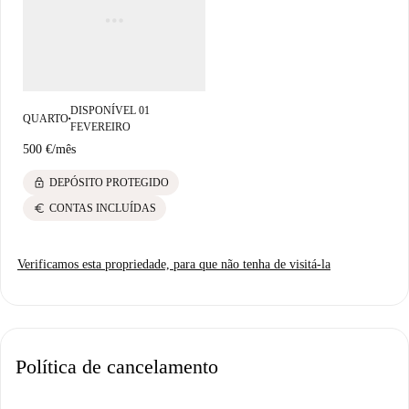
turísticas notáveis. Opções gastronômicas incluem o Sabor do Brasil e o
Zorita, enquanto mercados como o Condis e o Dia também são
facilmente acessíveis. Faça de El Guinardó o seu próximo destino!
DISPONÍVEL 01
QUARTO
■
FEVEREIRO
500 €
/
mês
lock
DEPÓSITO PROTEGIDO
euro
CONTAS INCLUÍDAS
Verificamos esta propriedade, para que não tenha de visitá-la
Política de cancelamento