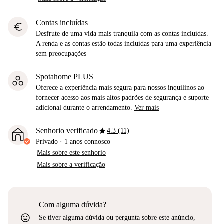
Contas incluídas
euro
Desfrute de uma vida mais tranquila com as contas incluídas.
A renda e as contas estão todas incluídas para uma experiência
sem preocupações
Spotahome PLUS
Oferece a experiência mais segura para nossos inquilinos ao
fornecer acesso aos mais altos padrões de segurança e suporte
adicional durante o arrendamento.
Ver mais
star
Senhorio verificado
4.3 (11)
Privado
·
1 anos
connosco
Mais sobre este senhorio
Mais sobre a verificação
Com alguma dúvida?
sentiment_very_satisfied
Se tiver alguma dúvida ou pergunta sobre este anúncio,