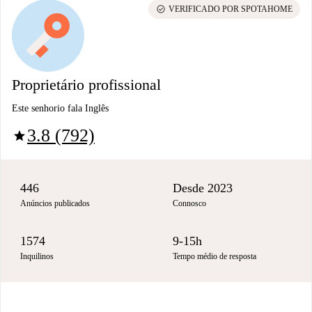
check_circle
VERIFICADO POR SPOTAHOME
Proprietário profissional
Este senhorio fala Inglês
3.8 (792)
star
446
Desde 2023
Anúncios publicados
Connosco
1574
9-15h
Inquilinos
Tempo médio de resposta