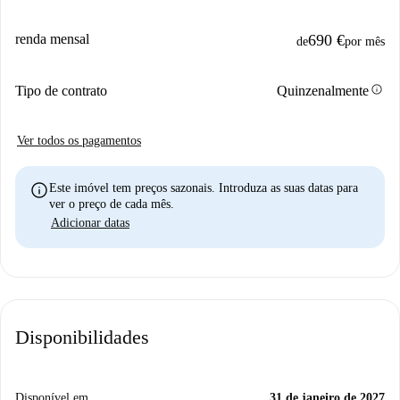
renda mensal
690 €
de
por mês
info
Tipo de contrato
Quinzenalmente
Ver todos os pagamentos
info
Este imóvel tem preços sazonais. Introduza as suas datas para
ver o preço de cada mês.
Adicionar datas
Disponibilidades
Disponível em
31 de janeiro de 2027