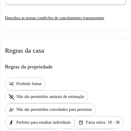
Descubra as nossas condições de cancelamento transparentes
Regras da casa
Regras da propriedade
smoke_free
Proibido fumar
pet_supplies
Não são permitidos animais de estimação
person_add
Não são permitidos convidados para pernoitar
hail
calendar_month
Perfeito para estadias individuais
Faixa etária: 18 - 38