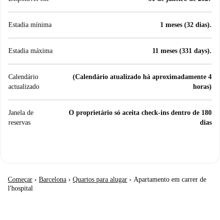
Estadia mínima
1 meses (32 dias).
Estadia máxima
11 meses (331 days).
Calendário
(Calendário atualizado há aproximadamente 4
actualizado
horas)
Janela de
O proprietário só aceita check-ins dentro de 180
reservas
dias
Começar
›
Barcelona
›
Quartos para alugar
›
Apartamento em carrer de
l'hospital