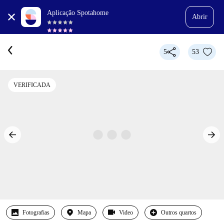
Aplicação Spotahome
Abrir
5
53
VERIFICADA
Fotografias
Mapa
Video
Outros quartos