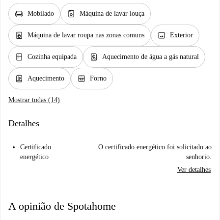
chair
dishwasher_gen
Mobilado
Máquina de lavar louça
local_laundry_service
image
Máquina de lavar roupa nas zonas comuns
Exterior
kitchen
water_heater
Cozinha equipada
Aquecimento de água a gás natural
water_heater
oven_gen
Aquecimento
Forno
Mostrar todas (14)
Detalhes
Certificado
O certificado energético foi solicitado ao
energético
senhorio.
Ver detalhes
A opinião de Spotahome