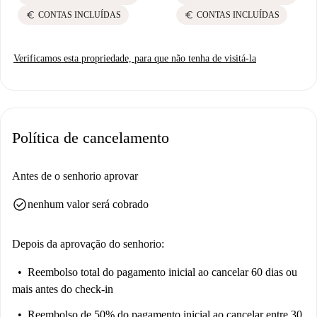
euro
euro
CONTAS INCLUÍDAS
CONTAS INCLUÍDAS
Verificamos esta propriedade, para que não tenha de visitá-la
Política de cancelamento
Antes de o senhorio aprovar
check_circle
nenhum valor será cobrado
Depois da aprovação do senhorio:
Reembolso total do pagamento inicial
ao cancelar 60 dias ou
mais antes do check-in
Reembolso de 50% do pagamento inicial
ao cancelar entre 30