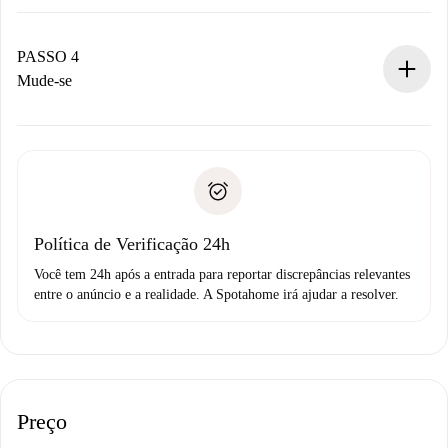
O proprietário tem até 24 horas para confirmar.
Se aceita, faremos a cobrança e conectaremos você ao
proprietário.
PASSO 4
Se recusada: não cobraremos nada e ofereceremos
Mude-se
alternativas.
Combine os detalhes da chegada com o proprietário,
Documentos necessários para “
Spotahome plus
”.
entrega das chaves, etc.
Documento de identidade ou Passaporte
A Spotahome só transferirá o primeiro pagamento se você
Comprovante de solvência
não comunicar nenhum problema.
Débito direto bancário
Política de Verificação 24h
Você tem 24h após a entrada para reportar discrepâncias relevantes
entre o anúncio e a realidade. A Spotahome irá ajudar a resolver.
Preço