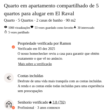
Quarto em apartamento compartilhado de 5
quartos para alugar em El Raval
Quarto
5
Quartos
2
casas de banho
90
m2
visibility
favorite
person
1066
visualizações
53
vezes guardado como favorito
30
interessado
ios_share
5
vezes partilhado
propriedade verificada por Ramon
Verificado em
03 dez 2025
O nosso homechecker reviu a casa para garantir que obtém
exatamente o que vê no anúncio.
Mais sobre a verificação
Contas incluídas
euro
Desfrute de uma vida mais tranquila com as contas incluídas.
A renda e as contas estão todas incluídas para uma experiência
sem preocupações
star
Senhorio verificado
3.8 (792)
Profissional
·
3 anos
connosco