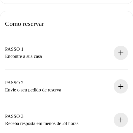
Como reservar
PASSO 1
Encontre a sua casa
Processo de reserva 100% online.
Casas e Proprietários verificados.
Você tem todas as informações necessárias
PASSO 2
antecipadamente.
Envie o seu pedido de reserva
Envie detalhes básicos do seu perfil e método de
pagamento.
Não cobramos nada até que o proprietário confirme.
PASSO 3
Receba resposta em menos de 24 horas