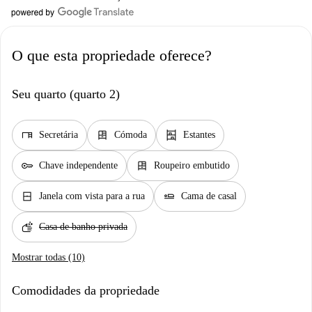
O que esta propriedade oferece?
Seu quarto (quarto 2)
desk
dresser
shelves
Secretária
Cómoda
Estantes
key
dresser
Chave independente
Roupeiro embutido
window_closed
airline_seat_flat
Janela com vista para a rua
Cama de casal
soap
Casa de banho privada
Mostrar todas (10)
Comodidades da propriedade