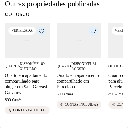
Outras propriedades publicadas
conosco
VERIFICADA
VERIFI
DISPONÍVEL 09
DISPONÍVEL 31
DI
QUARTO
QUARTO
QUARTO
■
■
■
OUTUBRO
AGOSTO
OU
Quarto em apartamento
Quarto em apartamento
Quarto com
compartilhado para
compartilhado em
para aluga
alugar em Sant Gervasi
Barcelona
Barcelona
Galvany.
690 €
/
mês
890 €
/
mês
890 €
/
mês
euro
euro
CONTAS INCLUÍDAS
CONTA
euro
CONTAS INCLUÍDAS