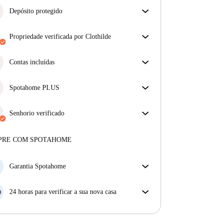
Depósito protegido
Estamos aqui para ajudar! Se o seu senhorio não
devolver o seu depósito, nós vamos fazê-lo.
propriedade verificada por Clothilde
Mais informações
O nosso homechecker reviu a casa para garantir que
obtém exatamente o que vê no anúncio.
Contas incluídas
Mais sobre a verificação
Desfrute de uma vida mais tranquila com as contas
incluídas. A renda e as contas estão todas incluídas
Spotahome PLUS
para uma experiência sem preocupações
Oferece a experiência mais segura para nossos
inquilinos ao fornecer acesso aos mais altos padrões
Senhorio verificado
de segurança e suporte adicional durante o
Profissional
·
10 anos
connosco
arrendamento.
Ver mais
Mais sobre este senhorio
PRE COM SPOTAHOME
Mais sobre a verificação
Garantia Spotahome
Se o proprietário cancelar a sua reserva com pouca
antecedência, nós iremos A) pagar um hotel e ajudá-
24 horas para verificar a sua nova casa
lo a encontrar novo alojamento, ou B) reembolsar o
Se a propriedade não corresponder ao prometido no
seu dinheiro na totalidade.
nosso anúncio, tem 24 horas depois de se mudar para