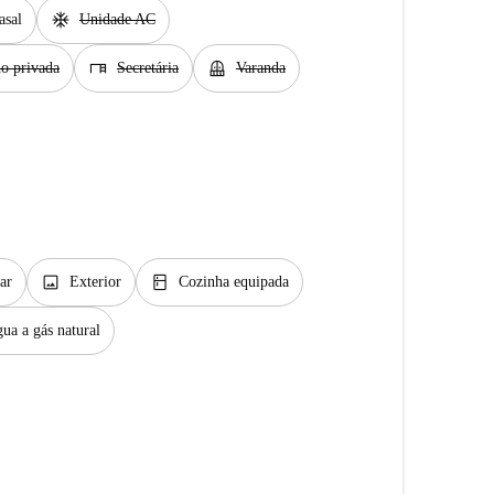
ac_unit
asal
Unidade AC
desk
balcony
o privada
Secretária
Varanda
image
kitchen
ar
Exterior
Cozinha equipada
ua a gás natural