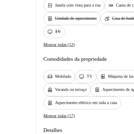
window_closed
airline_seat_flat
Janela com vista para a rua
Cama de c
water_heater
soap
Unidade de aquecimento
Casa de banh
tv
TV
Mostrar todas (12)
Comodidades da propriedade
chair
tv
local_laundry_service
Mobilado
TV
Máquina de lav
balcony
water_heater
Varanda ou terraço
Aquecimento de ág
water_heater
Aquecimento elétrico em toda a casa
Mostrar todas (17)
Detalhes