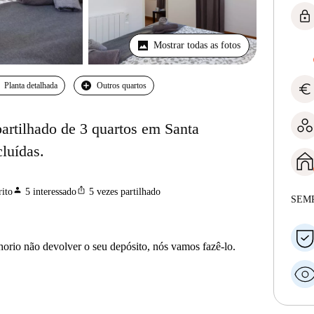
lock
Mostrar todas as fotos
euro
Planta detalhada
Outros quartos
artilhado de 3 quartos em Santa
cluídas.
person
ios_share
ito
5
interessado
5
vezes partilhado
SEM
horio não devolver o seu depósito, nós vamos fazê-lo.