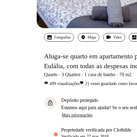
Fotografias
Mapa
Video
Aluga-se quarto em apartamento p
Eulália, com todas as despesas in
Quarto
3
Quartos
1
casa de banho
70
m2
visibility
favorite
499
visualizações
21
vezes guardado como favor
Depósito protegido
lock
Estamos aqui para ajudar! Se o seu sen
Mais informações
propriedade verificada por Clothilde
Verificado em
27 mar 2018