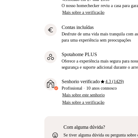
O nosso homechecker reviu a casa para gar
Mais sobre a verificação
Contas incluídas
euro
Desfrute de uma vida mais tranquila com as 
para uma experiência sem preocupações
Spotahome PLUS
Oferece a experiência mais segura para noss
segurança e suporte adicional durante o ar
star
Senhorio verificado
4.3 (1429)
Profissional
·
10 anos
connosco
Mais sobre este senhorio
Mais sobre a verificação
Com alguma dúvida?
sentiment_very_satisfied
Se tiver alguma dúvida ou pergunta sobre 