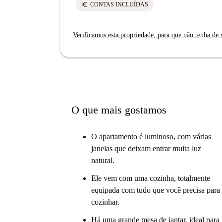
euro
CONTAS INCLUÍDAS
Verificamos esta propriedade, para que não tenha de v
O que mais gostamos
O apartamento é luminoso, com várias
janelas que deixam entrar muita luz
natural.
Ele vem com uma cozinha, totalmente
equipada com tudo que você precisa para
cozinhar.
Há uma grande mesa de jantar, ideal para