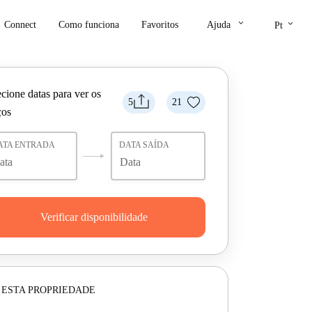
keyboard_arrow_down
keyboard_arrow_down
Connect
Como funciona
Favoritos
Ajuda
Pt
cione datas para ver os
5
21
ços
ATA ENTRADA
DATA SAÍDA
Verificar disponibilidade
 ESTA PROPRIEDADE