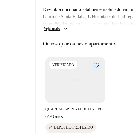
Descubra um quarto totalmente mobiliado em um
bairro de Santa Eulália, L'Hospitalet de Llobreg
comodidades essenciais, como máquina de lavar 
keyboard_arrow_down
Veja mais
para estudantes, profissionais e inquilinos Eras
luz, gás e internet, estão incluídas no aluguel,
Outros quartos neste apartamento
anúncio foi totalmente verificado pela Spotahom
permitidos, mas a roupa de cama é fornecida e e
escolha ideal para inquilinos individuais que b
VERIFICADA
QUARTO
DISPONÍVEL 31 JANEIRO
■
649 €
/
mês
lock
DEPÓSITO PROTEGIDO