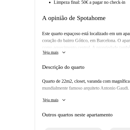
Limpeza final: 50€ a pagar no check-in
A opinião de Spotahome
Este quarto espaçoso está localizado em um apa
coração do bairro Gótico, em Barcelona. O apar
como aquecimento central. A propriedade també
keyboard_arrow_down
Veja mais
perfeito para estudantes ou profissionais que de
serviços públicos, incluindo aquecimento, eletri
Descrição do quarto
apartamento conta com serviço de porteiro e el
estimação.
Quarto de 22m2, closet, varanda com magnífica v
O bairro Gótico, uma das partes mais antigas de
mundialmente famoso arquiteto Antonio Gaudi.
histórico. Próximo ao apartamento, você encontr
Sol o dia todo, quarto sem barulho de trânsito,
keyboard_arrow_down
Barbería Manolo e o Palácio Güell a uma curta d
Veja mais
universitários.
de acesso a importantes pontos culturais e histór
culturalmente rica de Barcelona.
Outros quartos neste apartamento