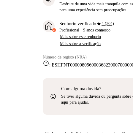
euro
Desfrute de uma vida mais tranquila com as 
para uma experiência sem preocupações
star
Senhorio verificado
4 (304)
Profissional
·
9 anos
connosco
Mais sobre este senhorio
Mais sobre a verificação
Número de registo (NRA)
help
:
ESHFNT000008056000368239007000000
Com alguma dúvida?
sentiment_very_satisfied
Se tiver alguma dúvida ou pergunta sobre 
aqui para ajudar.