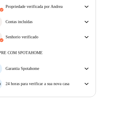
propriedade verificada por Andrea
O nosso homechecker reviu a casa para garantir que
obtém exatamente o que vê no anúncio.
Contas incluídas
Mais sobre a verificação
Desfrute de uma vida mais tranquila com as contas
incluídas. A renda e as contas estão todas incluídas
Senhorio verificado
para uma experiência sem preocupações
Profissional
·
9 anos
connosco
Mais sobre este senhorio
PRE COM SPOTAHOME
Mais sobre a verificação
Garantia Spotahome
Se o proprietário cancelar a sua reserva com pouca
antecedência, nós iremos A) pagar um hotel e ajudá-
24 horas para verificar a sua nova casa
lo a encontrar novo alojamento, ou B) reembolsar o
Se a propriedade não corresponder ao prometido no
seu dinheiro na totalidade.
nosso anúncio, tem 24 horas depois de se mudar para
pedir para ser realojado.