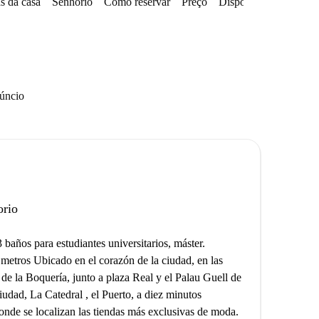
s da casa
Senhorio
Como reservar
Preço
Disponibilidades
Zo
núncio
orio
baños para estudiantes universitarios, máster.
 metros Ubicado en el corazón de la ciudad, en las
 de la Boquería, junto a plaza Real y el Palau Guell de
iudad, La Catedral , el Puerto, a diez minutos
nde se localizan las tiendas más exclusivas de moda.