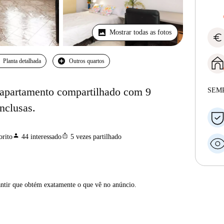
Mostrar todas as fotos
euro
Planta detalhada
Outros quartos
 apartamento compartilhado com 9
SEM
nclusas.
person
ios_share
orito
44
interessado
5
vezes partilhado
antir que obtém exatamente o que vê no anúncio.