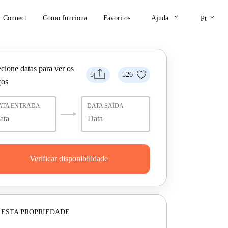
keyboard_arrow_down
keyboard_arrow_down
Connect
Como funciona
Favoritos
Ajuda
Pt
cione datas para ver os
5
526
ços
ATA ENTRADA
DATA SAÍDA
Verificar disponibilidade
 ESTA PROPRIEDADE