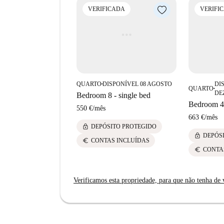
VERIFICADA
VERIFI
QUARTO
DISPONÍVEL 08 AGOSTO
DI
■
QUARTO
■
DE
Bedroom 8 - single bed
Bedroom 4 
550 €
/
mês
663 €
/
mês
lock
DEPÓSITO PROTEGIDO
lock
DEPÓS
euro
CONTAS INCLUÍDAS
euro
CONTA
Verificamos esta propriedade, para que não tenha de v