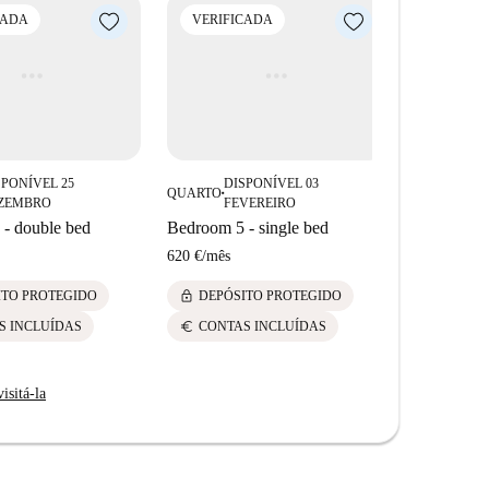
CADA
VERIFICADA
VERIFI
SPONÍVEL 25
DISPONÍVEL 03
QUARTO
DI
■
QUARTO
■
ZEMBRO
FEVEREIRO
Bedroom 7
- double bed
Bedroom 5 - single bed
663 €
/
mês
620 €
/
mês
lock
DEPÓS
lock
ITO PROTEGIDO
DEPÓSITO PROTEGIDO
euro
CONTA
euro
S INCLUÍDAS
CONTAS INCLUÍDAS
isitá-la