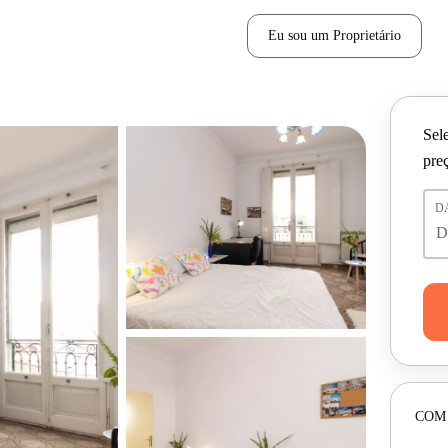
Eu sou um Proprietário
Sele
pre
D
COM