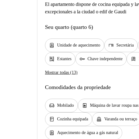
El apartamento dispone de cocina equipada y lav
excepcionales a la ciudad o edif de Gaudi
Seu quarto (quarto 6)
water_heater
desk
Unidade de aquecimento
Secretária
shelves
key
dresser
Estantes
Chave independente
Mostrar todas (13)
Comodidades da propriedade
chair
local_laundry_service
Mobilado
Máquina de lavar roupa na
kitchen
balcony
Cozinha equipada
Varanda ou terraço
water_heater
Aquecimento de água a gás natural