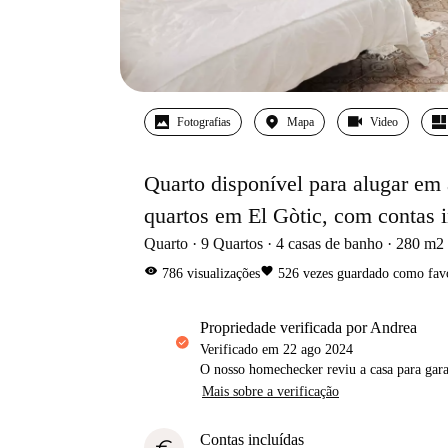
Fotografias
Mapa
Video
Quarto disponível para alugar em
quartos em El Gòtic, com contas i
Quarto
9
Quartos
4
casas de banho
280
m2
visibility
favorite
786
visualizações
526
vezes guardado como fav
propriedade verificada por Andrea
Verificado em
22 ago 2024
O nosso homechecker reviu a casa para gar
Mais sobre a verificação
Contas incluídas