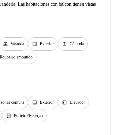
andería. Las habitaciones con balcon tienen vistas
balcony
image
dresser
Varanda
Exterior
Cómoda
Roupeiro embutido
image
elevator
s zonas comuns
Exterior
Elevador
person_book
Porteiro/Receção