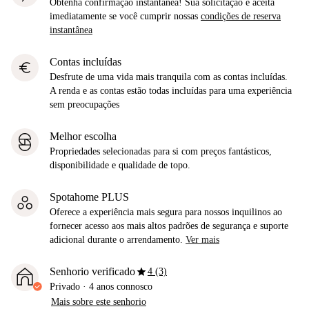
Obtenha confirmação instantânea! Sua solicitação é aceita
imediatamente se você cumprir nossas
condições de reserva
instantânea
Contas incluídas
euro
Desfrute de uma vida mais tranquila com as contas incluídas.
A renda e as contas estão todas incluídas para uma experiência
sem preocupações
Melhor escolha
Propriedades selecionadas para si com preços fantásticos,
disponibilidade e qualidade de topo.
Spotahome PLUS
Oferece a experiência mais segura para nossos inquilinos ao
fornecer acesso aos mais altos padrões de segurança e suporte
adicional durante o arrendamento.
Ver mais
star
Senhorio verificado
4 (3)
Privado
·
4 anos
connosco
Mais sobre este senhorio