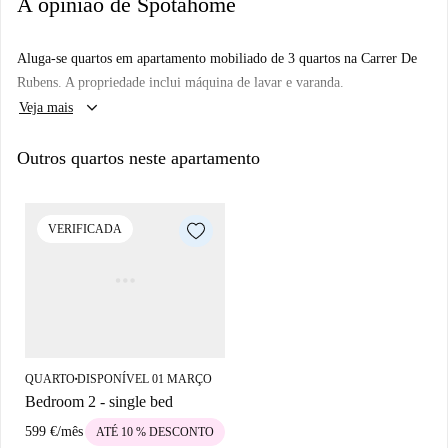
A opinião de Spotahome
Aluga-se quartos em apartamento mobiliado de 3 quartos na Carrer De
Rubens. A propriedade inclui máquina de lavar e varanda.
keyboard_arrow_down
Veja mais
Outros quartos neste apartamento
VERIFICADA
QUARTO
DISPONÍVEL 01 MARÇO
■
Bedroom 2 - single bed
599 €
/
mês
ATÉ 10 % DESCONTO