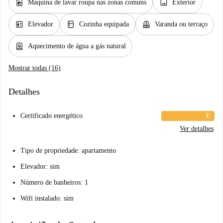
local_laundry_service
image
Máquina de lavar roupa nas zonas comuns
Exterior
elevator
kitchen
balcony
Elevador
Cozinha equipada
Varanda ou terraço
water_heater
Aquecimento de água a gás natural
Mostrar todas (16)
Detalhes
Certificado energético
E
Ver detalhes
Tipo de propriedade: apartamento
Elevador: sim
Número de banheiros: 1
Wifi instalado: sim