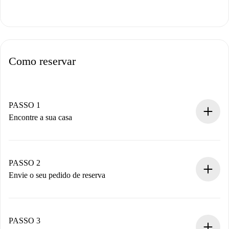
Como reservar
PASSO 1
Encontre a sua casa
Processo de reserva 100% online.
Casas e Proprietários verificados.
Você tem todas as informações necessárias
PASSO 2
antecipadamente.
Envie o seu pedido de reserva
Envie detalhes básicos do seu perfil e método de
pagamento.
Não cobramos nada até que o proprietário confirme.
PASSO 3