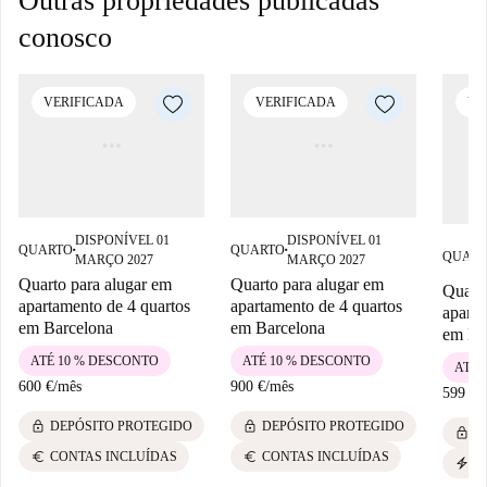
Outras propriedades publicadas
conosco
VERIFICADA
VERIFICADA
VE
DISPONÍVEL 01
DISPONÍVEL 01
QUARTO
QUARTO
■
■
QUAR
MARÇO 2027
MARÇO 2027
Quarto para alugar em
Quarto para alugar em
Quarto
apartamento de 4 quartos
apartamento de 4 quartos
aparta
em Barcelona
em Barcelona
em Ba
ATÉ 10 % DESCONTO
ATÉ 10 % DESCONTO
ATÉ 
600 €
/
mês
900 €
/
mês
599 €
/
lock
lock
DEPÓSITO PROTEGIDO
DEPÓSITO PROTEGIDO
lock
D
euro
euro
CONTAS INCLUÍDAS
CONTAS INCLUÍDAS
electric_bolt
R