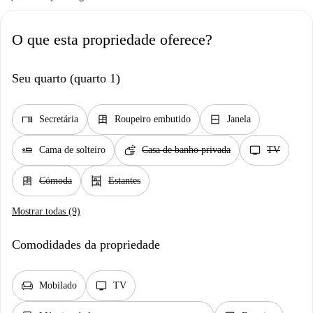
O que esta propriedade oferece?
Seu quarto (quarto 1)
desk
dresser
window_closed
Secretária
Roupeiro embutido
Janela
airline_seat_flat
soap
tv
Cama de solteiro
Casa de banho privada
TV
dresser
shelves
Cómoda
Estantes
Mostrar todas (9)
Comodidades da propriedade
chair
tv
Mobilado
TV