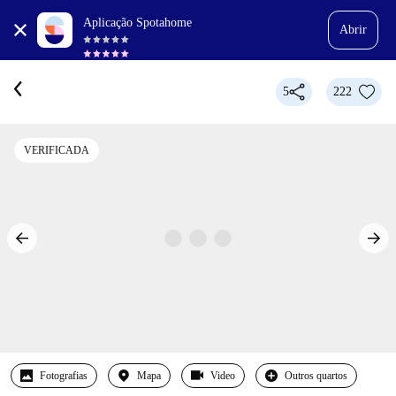
Aplicação Spotahome
Abrir
5
222
VERIFICADA
Fotografias
Mapa
Video
Outros quartos