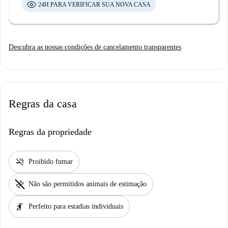
24H PARA VERIFICAR SUA NOVA CASA
Descubra as nossas condições de cancelamento transparentes
Regras da casa
Regras da propriedade
smoke_free
Proibido fumar
pet_supplies
Não são permitidos animais de estimação
hail
Perfeito para estadias individuais