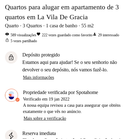
Quartos para alugar em apartamento de 3
quartos em La Vila De Gracia
Quarto
3
Quartos
1
casa de banho
55
m2
visibility
favorite
person
589
visualizações
222
vezes guardado como favorito
29
interessado
ios_share
5
vezes partilhado
Depósito protegido
lock
Estamos aqui para ajudar! Se o seu senhorio não
devolver o seu depósito, nós vamos fazê-lo.
Mais informações
Propriedade verificada por Spotahome
Verificado em
19 jan 2022
A nossa equipa revisou a casa para assegurar que obténs
exatamente o que vês no anúncio.
Mais sobre a verificação
Reserva imediata