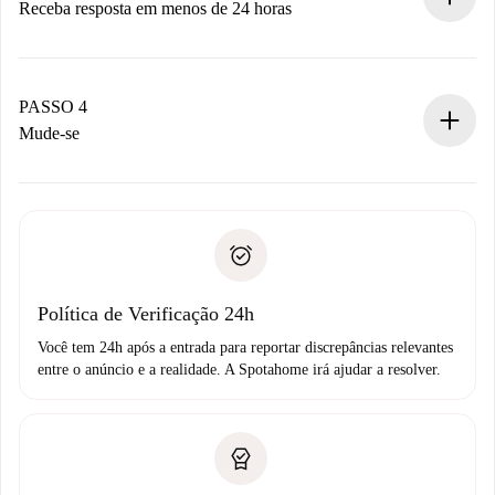
Receba resposta em menos de 24 horas
O proprietário tem até 24 horas para confirmar.
Se aceita, faremos a cobrança e conectaremos você ao
proprietário.
PASSO 4
Se recusada: não cobraremos nada e ofereceremos
Mude-se
alternativas.
Combine os detalhes da chegada com o proprietário,
Documentos necessários para “
Spotahome plus
”.
entrega das chaves, etc.
Documento de identidade ou Passaporte
A Spotahome só transferirá o primeiro pagamento se você
Comprovante de solvência
não comunicar nenhum problema.
Débito direto bancário
Política de Verificação 24h
Você tem 24h após a entrada para reportar discrepâncias relevantes
entre o anúncio e a realidade. A Spotahome irá ajudar a resolver.