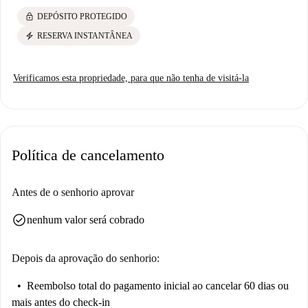
lock
DEPÓSITO PROTEGIDO
electric_bolt
RESERVA INSTANTÂNEA
Verificamos esta propriedade, para que não tenha de visitá-la
Política de cancelamento
Antes de o senhorio aprovar
check_circle
nenhum valor será cobrado
Depois da aprovação do senhorio:
Reembolso total do pagamento inicial
ao cancelar 60 dias ou
mais antes do check-in