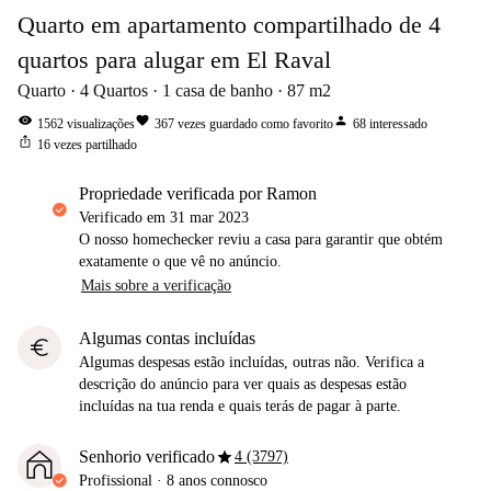
Quarto em apartamento compartilhado de 4
quartos para alugar em El Raval
Quarto
4
Quartos
1
casa de banho
87
m2
visibility
favorite
person
1562
visualizações
367
vezes guardado como favorito
68
interessado
ios_share
16
vezes partilhado
propriedade verificada por Ramon
Verificado em
31 mar 2023
O nosso homechecker reviu a casa para garantir que obtém
exatamente o que vê no anúncio.
Mais sobre a verificação
Algumas contas incluídas
euro
Algumas despesas estão incluídas, outras não. Verifica a
descrição do anúncio para ver quais as despesas estão
incluídas na tua renda e quais terás de pagar à parte.
star
Senhorio verificado
4 (3797)
Profissional
·
8 anos
connosco