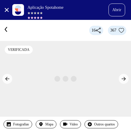
Aplicação Spotahome
Abrir
16
367
VERIFICADA
Fotografias
Mapa
Video
Outros quartos