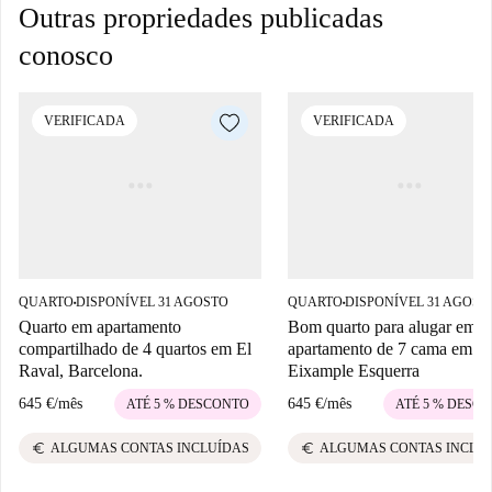
Outras propriedades publicadas
conosco
VERIFICADA
VERIFICADA
QUARTO
DISPONÍVEL 31 AGOSTO
QUARTO
DISPONÍVEL 31 AGOST
■
■
Quarto em apartamento
Bom quarto para alugar em
compartilhado de 4 quartos em El
apartamento de 7 cama em
Raval, Barcelona.
Eixample Esquerra
645 €
/
mês
645 €
/
mês
ATÉ 5 % DESCONTO
ATÉ 5 % DESC
euro
euro
ALGUMAS CONTAS INCLUÍDAS
ALGUMAS CONTAS INCLU