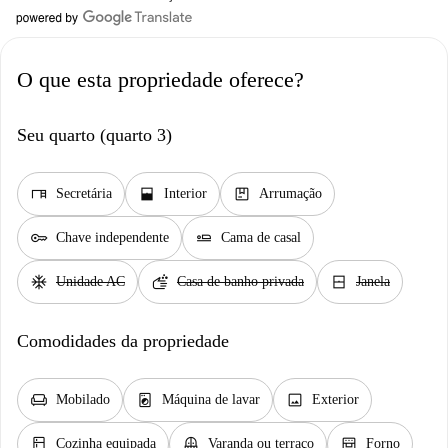
O que esta propriedade oferece?
Seu quarto (quarto 3)
desk
window_open
package
Secretária
Interior
Arrumação
key
airline_seat_flat
Chave independente
Cama de casal
ac_unit
soap
window_closed
Unidade AC
Casa de banho privada
Janela
Comodidades da propriedade
chair
local_laundry_service
image
Mobilado
Máquina de lavar
Exterior
kitchen
balcony
oven_gen
Cozinha equipada
Varanda ou terraço
Forno