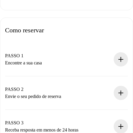
Como reservar
PASSO 1
Encontre a sua casa
Processo de reserva 100% online.
Casas e Proprietários verificados.
Você tem todas as informações necessárias
PASSO 2
antecipadamente.
Envie o seu pedido de reserva
Envie detalhes básicos do seu perfil e método de
pagamento.
Não cobramos nada até que o proprietário confirme.
PASSO 3
Receba resposta em menos de 24 horas