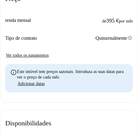
renda mensal
395 €
de
por mês
info
Tipo de contrato
Quinzenalmente
Ver todos os pagamentos
info
Este imóvel tem preços sazonais. Introduza as suas datas para
ver o preço de cada mês.
Adicionar datas
Disponibilidades