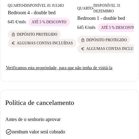
QUARTO
DISPONÍVEL 01 JULHO
DISPONÍVEL 31
■
QUARTO
■
DEZEMBRO
Bedroom 4 - double bed
Bedroom 1 - double bed
645 €
/
mês
ATÉ 5 % DESCONTO
645 €
/
mês
ATÉ 5 % DESCONTO
lock
DEPÓSITO PROTEGIDO
lock
DEPÓSITO PROTEGIDO
euro
ALGUMAS CONTAS INCLUÍDAS
euro
ALGUMAS CONTAS INCLUÍD
Verificamos esta propriedade, para que não tenha de visitá-la
Política de cancelamento
Antes de o senhorio aprovar
check_circle
nenhum valor será cobrado