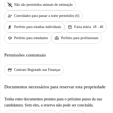
pet_supplies
Não são permitidos animais de estimação
person_add
Convidados para passar a noite permitidos (€)
hail
calendar_month
Perfeito para estadias individuais
Faixa etária: 18 - 40
school
business_center
Perfeito para estudantes
Perfeito para profissionais
Permissões contratuais
credit_score
Contrato Registado nas Finanças
Documentos necessários para reservar esta propriedade
Tenha estes documentos prontos para o próximo passo da sua
candidatura. Sem eles, a reserva não pode ser concluída.