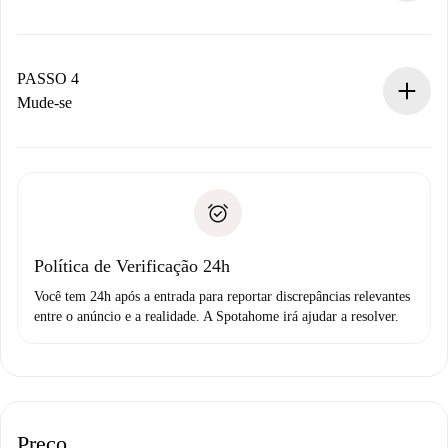
O proprietário tem até 24 horas para confirmar.
Se aceita, faremos a cobrança e conectaremos você ao
proprietário.
PASSO 4
Se recusada: não cobraremos nada e ofereceremos
Mude-se
alternativas.
Combine os detalhes da chegada com o proprietário,
Documentos necessários para “
Spotahome plus
”.
entrega das chaves, etc.
Documento de identidade ou Passaporte
A Spotahome só transferirá o primeiro pagamento se você
Comprovante de solvência
não comunicar nenhum problema.
Débito direto bancário
Política de Verificação 24h
Você tem 24h após a entrada para reportar discrepâncias relevantes
entre o anúncio e a realidade. A Spotahome irá ajudar a resolver.
Preço