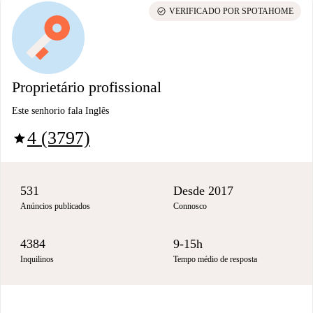
check_circle
VERIFICADO POR SPOTAHOME
Proprietário profissional
Este senhorio fala Inglês
4 (3797)
star
531
Desde 2017
Anúncios publicados
Connosco
4384
9-15h
Inquilinos
Tempo médio de resposta