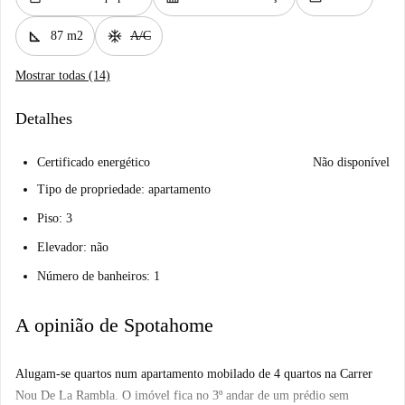
square_foot
ac_unit
87 m2
A/C
Mostrar todas (14)
Detalhes
Certificado energético
Não disponível
Tipo de propriedade: apartamento
Piso: 3
Elevador: não
Número de banheiros: 1
A opinião de Spotahome
Alugam-se quartos num apartamento mobilado de 4 quartos na Carrer
Nou De La Rambla. O imóvel fica no 3º andar de um prédio sem