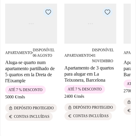
DISPONÍVEL
DISPONÍVEL
APARTAMENTO
APART
■
06 AGOSTO
APARTAMENTO
01
■
NOVEMBRO
Aluga-se quarto num
Aparta
Apartamento de 3 quartos
apartamento partilhado de
para a
para alugar em La
5 quartos em la Dreta de
Barce
Teixonera, Barcelona
l'Eixample
ATÉ 
ATÉ 7 % DESCONTO
ATÉ 7 % DESCONTO
2700 €
2400 €
/
mês
5000 €
/
mês
lock
D
lock
DEPÓSITO PROTEGIDO
lock
DEPÓSITO PROTEGIDO
euro
C
euro
CONTAS INCLUÍDAS
euro
CONTAS INCLUÍDAS