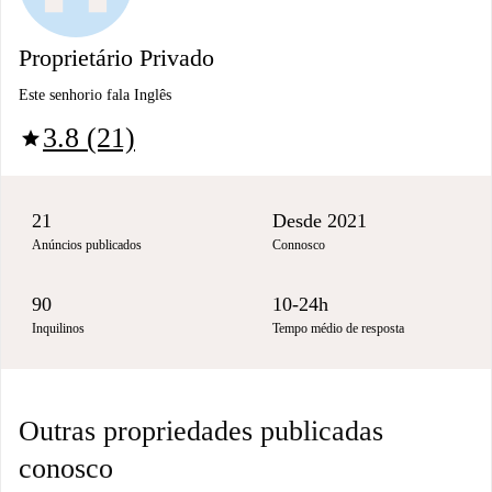
Proprietário Privado
Este senhorio fala Inglês
3.8 (21)
star
21
Desde 2021
Anúncios publicados
Connosco
90
10-24h
Inquilinos
Tempo médio de resposta
Outras propriedades publicadas
conosco