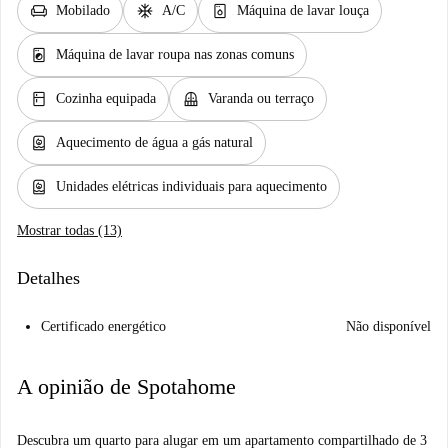
chair
ac_unit
dishwasher_gen
Mobilado
A/C
Máquina de lavar louça
local_laundry_service
Máquina de lavar roupa nas zonas comuns
kitchen
balcony
Cozinha equipada
Varanda ou terraço
water_heater
Aquecimento de água a gás natural
water_heater
Unidades elétricas individuais para aquecimento
Mostrar todas (13)
Detalhes
Certificado energético
Não disponível
A opinião de Spotahome
Descubra um quarto para alugar em um apartamento compartilhado de 3