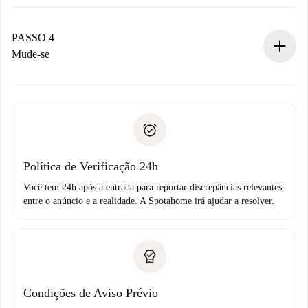
O proprietário tem até 24 horas para confirmar.
Se aceita, faremos a cobrança e conectaremos você ao
proprietário.
PASSO 4
Se recusada: não cobraremos nada e ofereceremos
Mude-se
alternativas.
Combine os detalhes da chegada com o proprietário,
Documentos necessários para “
Spotahome plus
”.
entrega das chaves, etc.
Documento de identidade ou Passaporte
A Spotahome só transferirá o primeiro pagamento se você
Comprovante de solvência
não comunicar nenhum problema.
Débito direto bancário
Política de Verificação 24h
Você tem 24h após a entrada para reportar discrepâncias relevantes
entre o anúncio e a realidade. A Spotahome irá ajudar a resolver.
Condições de Aviso Prévio