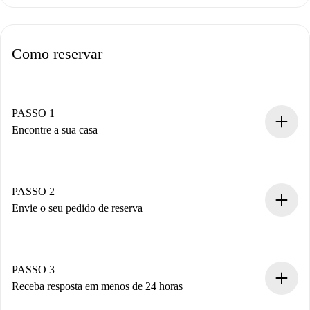
Como reservar
PASSO 1
Encontre a sua casa
Processo de reserva 100% online.
Casas e Proprietários verificados.
Você tem todas as informações necessárias
PASSO 2
antecipadamente.
Envie o seu pedido de reserva
Envie detalhes básicos do seu perfil e método de
pagamento.
Não cobramos nada até que o proprietário confirme.
PASSO 3
Receba resposta em menos de 24 horas