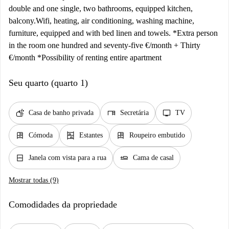
double and one single, two bathrooms, equipped kitchen,
balcony.Wifi, heating, air conditioning, washing machine,
furniture, equipped and with bed linen and towels. *Extra person
in the room one hundred and seventy-five €/month + Thirty
€/month *Possibility of renting entire apartment
Seu quarto (quarto 1)
soap
desk
tv
Casa de banho privada
Secretária
TV
dresser
shelves
dresser
Cómoda
Estantes
Roupeiro embutido
window_closed
airline_seat_flat
Janela com vista para a rua
Cama de casal
Mostrar todas (9)
Comodidades da propriedade