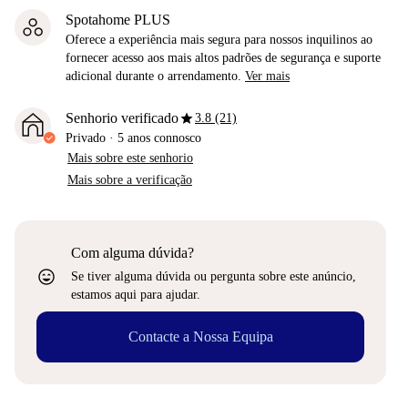
Spotahome PLUS
Oferece a experiência mais segura para nossos inquilinos ao
fornecer acesso aos mais altos padrões de segurança e suporte
adicional durante o arrendamento.
Ver mais
star
Senhorio verificado
3.8 (21)
Privado
·
5 anos
connosco
Mais sobre este senhorio
Mais sobre a verificação
Com alguma dúvida?
sentiment_very_satisfied
Se tiver alguma dúvida ou pergunta sobre este anúncio,
estamos aqui para ajudar.
Contacte a Nossa Equipa