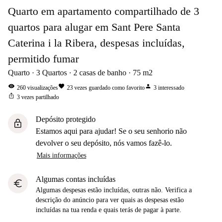
Quarto em apartamento compartilhado de 3
quartos para alugar em Sant Pere Santa
Caterina i la Ribera, despesas incluídas,
permitido fumar
Quarto
3
Quartos
2
casas de banho
75
m2
visibility
favorite
person
260
visualizações
23
vezes guardado como favorito
3
interessado
ios_share
3
vezes partilhado
Depósito protegido
lock
Estamos aqui para ajudar! Se o seu senhorio não
devolver o seu depósito, nós vamos fazê-lo.
Mais informações
Algumas contas incluídas
euro
Algumas despesas estão incluídas, outras não. Verifica a
descrição do anúncio para ver quais as despesas estão
incluídas na tua renda e quais terás de pagar à parte.