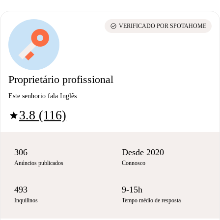
check_circle
VERIFICADO POR SPOTAHOME
Proprietário profissional
Este senhorio fala Inglês
3.8 (116)
star
306
Desde 2020
Anúncios publicados
Connosco
493
9-15h
Inquilinos
Tempo médio de resposta