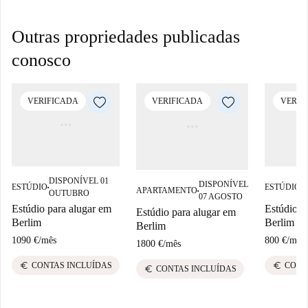
Outras propriedades publicadas
conosco
VERIFICADA
VERIFICADA
VERIF
DISPONÍVEL 01
D
DISPONÍVEL
ESTÚDIO
ESTÚDIO
■
■
APARTAMENTO
OUTUBRO
O
■
07 AGOSTO
Estúdio para alugar em
Estúdio p
Estúdio para alugar em
Berlim
Berlim
Berlim
1090 €
/
mês
800 €
/
mês
1800 €
/
mês
euro
euro
CONTAS INCLUÍDAS
CONT
euro
CONTAS INCLUÍDAS