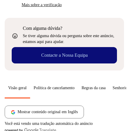
Mais sobre a verificação
Com alguma dúvida?
sentiment_very_satisfied
Se tiver alguma dúvida ou pergunta sobre este anúncio,
estamos aqui para ajudar.
Contacte a Nossa Equipa
Visão geral
Política de cancelamento
Regras da casa
Senhorio
Mostrar conteúdo original em Inglês
Você está vendo uma tradução automática do anúncio