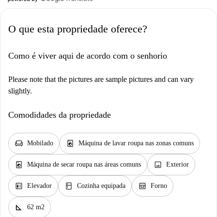
O que esta propriedade oferece?
Como é viver aqui de acordo com o senhorio
Please note that the pictures are sample pictures and can vary
slightly.
Comodidades da propriedade
chair
local_laundry_service
Mobilado
Máquina de lavar roupa nas zonas comuns
local_laundry_service
image
Máquina de secar roupa nas áreas comuns
Exterior
elevator
kitchen
oven_gen
Elevador
Cozinha equipada
Forno
square_foot
62 m2