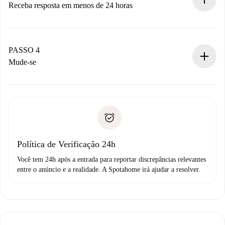
Receba resposta em menos de 24 horas
O proprietário tem até 24 horas para confirmar.
Se aceita, faremos a cobrança e conectaremos você ao
proprietário.
PASSO 4
Se recusada: não cobraremos nada e ofereceremos
Mude-se
alternativas.
Combine os detalhes da chegada com o proprietário,
Documentos necessários para “
Spotahome plus
”.
entrega das chaves, etc.
Documento de identidade ou Passaporte
A Spotahome só transferirá o primeiro pagamento se você
Comprovante de solvência
não comunicar nenhum problema.
Débito direto bancário
Política de Verificação 24h
Você tem 24h após a entrada para reportar discrepâncias relevantes
entre o anúncio e a realidade. A Spotahome irá ajudar a resolver.