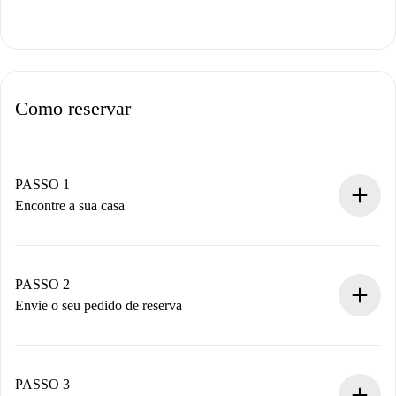
Como reservar
PASSO 1
Encontre a sua casa
Processo de reserva 100% online.
Casas e Proprietários verificados.
Você tem todas as informações necessárias
PASSO 2
antecipadamente.
Envie o seu pedido de reserva
Envie detalhes básicos do seu perfil e método de
pagamento.
Não cobramos nada até que o proprietário confirme.
PASSO 3