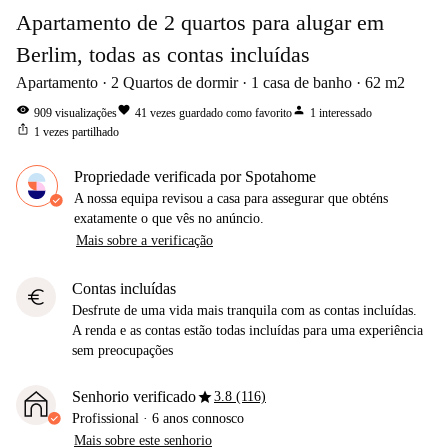
Apartamento de 2 quartos para alugar em
Berlim, todas as contas incluídas
Apartamento
2
Quartos de dormir
1
casa de banho
62
m2
visibility
favorite
person
909
visualizações
41
vezes guardado como favorito
1
interessado
ios_share
1
vezes partilhado
Propriedade verificada por Spotahome
A nossa equipa revisou a casa para assegurar que obténs
exatamente o que vês no anúncio.
Mais sobre a verificação
Contas incluídas
euro
Desfrute de uma vida mais tranquila com as contas incluídas.
A renda e as contas estão todas incluídas para uma experiência
sem preocupações
star
Senhorio verificado
3.8 (116)
Profissional
·
6 anos
connosco
Mais sobre este senhorio