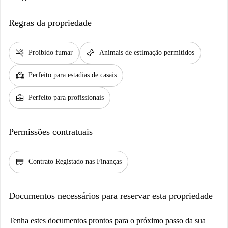
Regras da propriedade
smoke_free
pet_supplies
Proibido fumar
Animais de estimação permitidos
partner_heart
Perfeito para estadias de casais
business_center
Perfeito para profissionais
Permissões contratuais
credit_score
Contrato Registado nas Finanças
Documentos necessários para reservar esta propriedade
Tenha estes documentos prontos para o próximo passo da sua