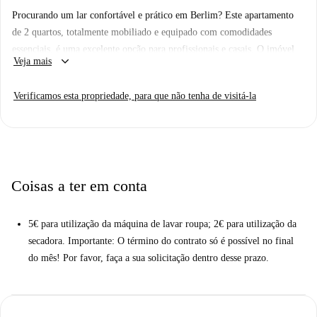
Procurando um lar confortável e prático em Berlim? Este apartamento
de 2 quartos, totalmente mobiliado e equipado com comodidades
essenciais, é uma excelente opção para profissionais e casais. O imóvel
keyboard_arrow_down
Veja mais
conta com mobília, contas inclusas (eletricidade, água, gás e Wi-Fi) e
acesso por elevador. Animais de estimação são permitidos com restrições.
Verificamos esta propriedade, para que não tenha de visitá-la
A Spotahome verificou pessoalmente este imóvel, garantindo
confiabilidade e segurança.
Localizado na Albrechtstr. 35, em Berlim, o apartamento fica próximo a
diversas atrações e serviços. Os supermercados Shaam Land e LPG
BioMarkt estão a poucos passos de distância, assim como várias opções
Coisas a ter em conta
gastronômicas, como o restaurante chinês Sichuan, a confeitaria Rabien e
o restaurante Le Canard. Seja para fazer compras ou desfrutar de uma
5€ para utilização da máquina de lavar roupa; 2€ para utilização da
refeição, esta localização é perfeita para suas necessidades.
secadora. Importante: O término do contrato só é possível no final
do mês! Por favor, faça a sua solicitação dentro desse prazo.