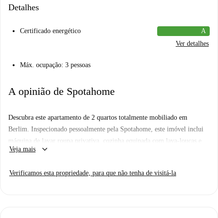
Detalhes
Certificado energético
A
Ver detalhes
Máx. ocupação: 3 pessoas
A opinião de Spotahome
Descubra este apartamento de 2 quartos totalmente mobiliado em
Berlim. Inspecionado pessoalmente pela Spotahome, este imóvel inclui
máquina de lavar roupa privativa, cozinha equipada com lava-louças e
keyboard_arrow_down
Veja mais
forno, e televisão. Casais são bem-vindos. Todas as contas — água, luz,
gás e Wi-Fi — estão incluídas, garantindo uma experiência de estadia
Verificamos esta propriedade, para que não tenha de visitá-la
sem complicações.
Situado em Berlim, este imóvel está rodeado por uma zona vibrante.
Perto de pontos de interesse notáveis, como o centro de Neukölln e a
fonte Estrel Springbrunnen, bem como de uma variedade de opções