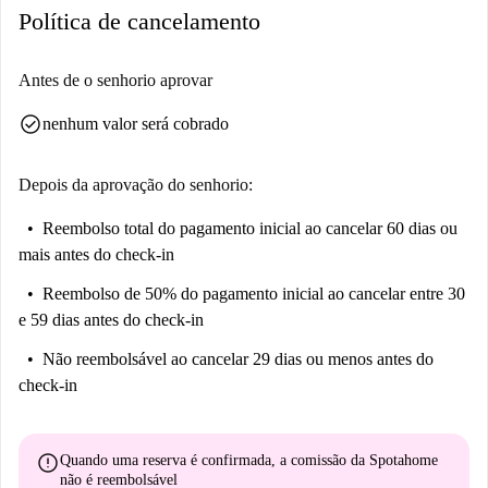
Política de cancelamento
gastronômicas, incluindo o Teupitzer Klause e o Bring'n Pizza, esta
localização combina conveniência e charme para a vida na cidade.
Reserve sua próxima casa com a Spotahome!
Antes de o senhorio aprovar
check_circle
nenhum valor será cobrado
Depois da aprovação do senhorio:
Reembolso total do pagamento inicial
ao cancelar 60 dias ou
mais antes do check-in
Reembolso de 50% do pagamento inicial
ao cancelar entre 30
e 59 dias antes do check-in
Não reembolsável
ao cancelar 29 dias ou menos antes do
check-in
error
Quando uma reserva é confirmada, a comissão da Spotahome
não é reembolsável