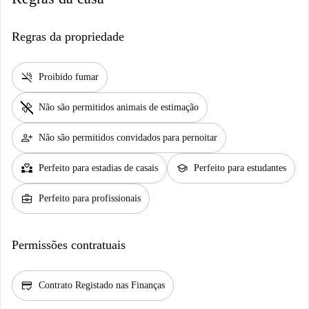
Regras da propriedade
smoke_free
Proibido fumar
pet_supplies
Não são permitidos animais de estimação
person_add
Não são permitidos convidados para pernoitar
partner_heart
school
Perfeito para estadias de casais
Perfeito para estudantes
business_center
Perfeito para profissionais
Permissões contratuais
credit_score
Contrato Registado nas Finanças