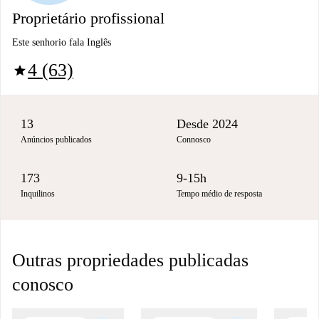
Proprietário profissional
Este senhorio fala Inglês
4 (63)
star
13
Desde 2024
Anúncios publicados
Connosco
173
9-15h
Inquilinos
Tempo médio de resposta
Outras propriedades publicadas
conosco