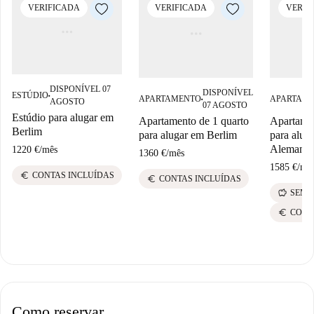
VERIFICADA
VERIFICADA
VERIF
DISPONÍVEL 07
DISPONÍVEL
ESTÚDIO
■
APARTAMENTO
APARTAM
AGOSTO
■
07 AGOSTO
Estúdio para alugar em
Apartamento de 1 quarto
Apartamen
Berlim
para alugar em Berlim
para alug
Alemanh
1220 €
/
mês
1360 €
/
mês
1585 €
/
mê
euro
CONTAS INCLUÍDAS
euro
CONTAS INCLUÍDAS
savings
SEM 
euro
CONT
Como reservar