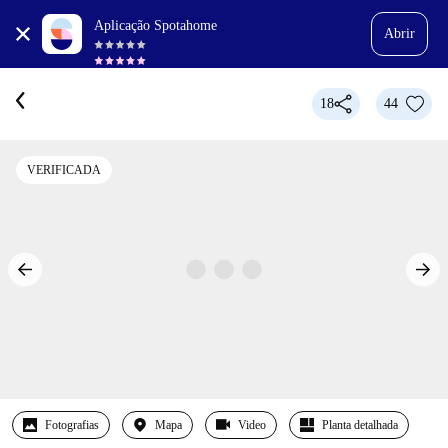
Aplicação Spotahome
Abrir
18
44
VERIFICADA
Fotografias
Mapa
Video
Planta detalhada