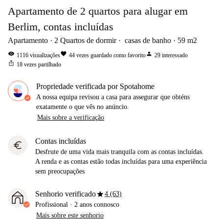
Apartamento de 2 quartos para alugar em
Berlim, contas incluídas
Apartamento
2
Quartos de dormir
casas de banho
59
m2
visibility
favorite
person
1116
visualizações
44
vezes guardado como favorito
29
interessado
ios_share
18
vezes partilhado
Propriedade verificada por Spotahome
A nossa equipa revisou a casa para assegurar que obténs
exatamente o que vês no anúncio.
Mais sobre a verificação
Contas incluídas
euro
Desfrute de uma vida mais tranquila com as contas incluídas.
A renda e as contas estão todas incluídas para uma experiência
sem preocupações
star
Senhorio verificado
4 (63)
Profissional
·
2 anos
connosco
Mais sobre este senhorio