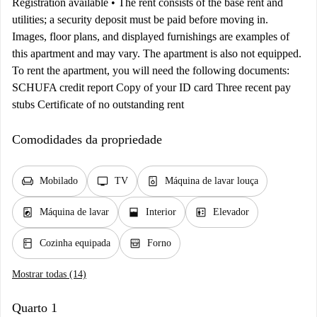
Registration available • The rent consists of the base rent and
utilities; a security deposit must be paid before moving in.
Images, floor plans, and displayed furnishings are examples of
this apartment and may vary. The apartment is also not equipped.
To rent the apartment, you will need the following documents:
SCHUFA credit report Copy of your ID card Three recent pay
stubs Certificate of no outstanding rent
Comodidades da propriedade
chair
tv
dishwasher_gen
Mobilado
TV
Máquina de lavar louça
local_laundry_service
window_open
elevator
Máquina de lavar
Interior
Elevador
kitchen
oven_gen
Cozinha equipada
Forno
Mostrar todas (14)
Quarto 1