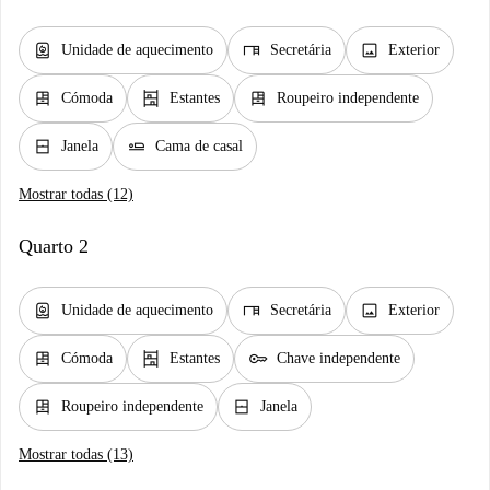
water_heater
desk
image
Unidade de aquecimento
Secretária
Exterior
dresser
shelves
dresser
Cómoda
Estantes
Roupeiro independente
window_closed
airline_seat_flat
Janela
Cama de casal
Mostrar todas (12)
Quarto 2
water_heater
desk
image
Unidade de aquecimento
Secretária
Exterior
dresser
shelves
key
Cómoda
Estantes
Chave independente
dresser
window_closed
Roupeiro independente
Janela
Mostrar todas (13)