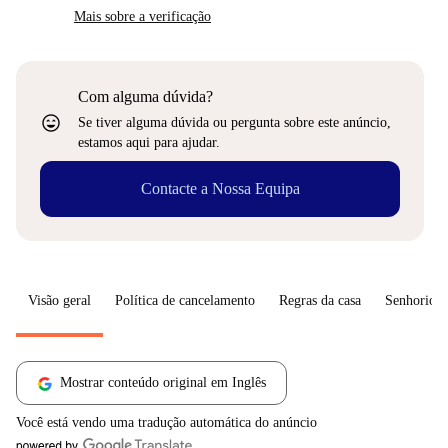
Mais sobre a verificação
Com alguma dúvida?
sentiment_very_satisfied
Se tiver alguma dúvida ou pergunta sobre este anúncio,
estamos aqui para ajudar.
Contacte a Nossa Equipa
Visão geral
Política de cancelamento
Regras da casa
Senhorio
Mostrar conteúdo original em Inglês
Você está vendo uma tradução automática do anúncio