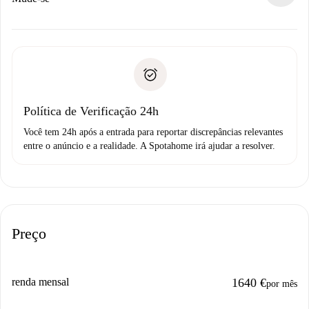
alternativas.
Combine os detalhes da chegada com o proprietário,
Documentos necessários para “
Spotahome plus
”.
entrega das chaves, etc.
Documento de identidade ou Passaporte
A Spotahome só transferirá o primeiro pagamento se você
Comprovante de solvência
não comunicar nenhum problema.
Débito direto bancário
Política de Verificação 24h
Você tem 24h após a entrada para reportar discrepâncias relevantes
entre o anúncio e a realidade. A Spotahome irá ajudar a resolver.
Preço
renda mensal
1640 €
por mês