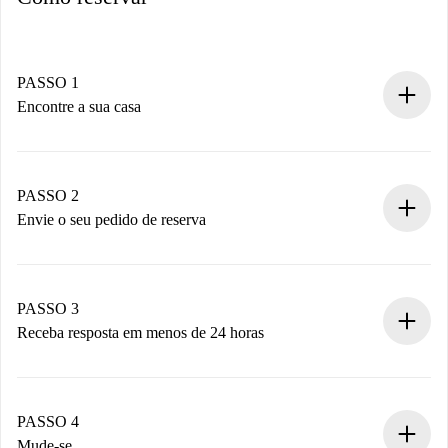
PASSO 1
Encontre a sua casa
Processo de reserva 100% online.
Casas e Proprietários verificados.
Você tem todas as informações necessárias
PASSO 2
antecipadamente.
Envie o seu pedido de reserva
Envie detalhes básicos do seu perfil e método de
pagamento.
Não cobramos nada até que o proprietário confirme.
PASSO 3
Receba resposta em menos de 24 horas
O proprietário tem até 24 horas para confirmar.
Se aceita, faremos a cobrança e conectaremos você ao
proprietário.
PASSO 4
Se recusada: não cobraremos nada e ofereceremos
Mude-se