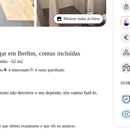
lock
Mostrar todas as fotos
euro
gar em Berlim, contas incluídas
anho
62
m2
person
ios_share
to
4
interessado
4
vezes partilhado
SEM
horio não devolver o seu depósito, nós vamos fazê-lo.
ar que obténs exatamente o que vês no anúncio.