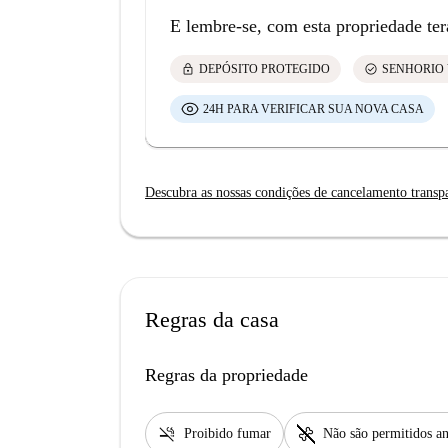
E lembre-se, com esta propriedade ter
lock
check_circle
DEPÓSITO PROTEGIDO
SENHORIO 
24H PARA VERIFICAR SUA NOVA CASA
Descubra as nossas condições de cancelamento transp
Regras da casa
Regras da propriedade
smoke_free
pet_supplies
Proibido fumar
Não são permitidos an