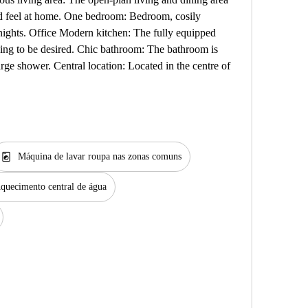
 and feel at home. One bedroom: Bedroom, cosily
 nights. Office Modern kitchen: The fully equipped
hing to be desired. Chic bathroom: The bathroom is
arge shower. Central location: Located in the centre of
local_laundry_service
Máquina de lavar roupa nas zonas comuns
quecimento central de água