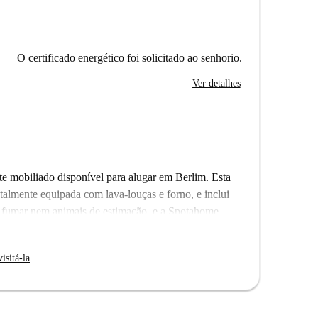
O certificado energético foi solicitado ao senhorio.
Ver detalhes
e mobiliado disponível para alugar em Berlim. Esta
talmente equipada com lava-louças e forno, e inclui
do fumar nem animais de estimação, e a Spotahome
antir os padrões de qualidade. Perfeito para solteiros
isitá-la
icia da proximidade de vários pontos de interesse.
tes Cadadia e Speisemanufaktur para desfrutar de uma
erlin Campus Adlerhof para compromissos acadêmicos.