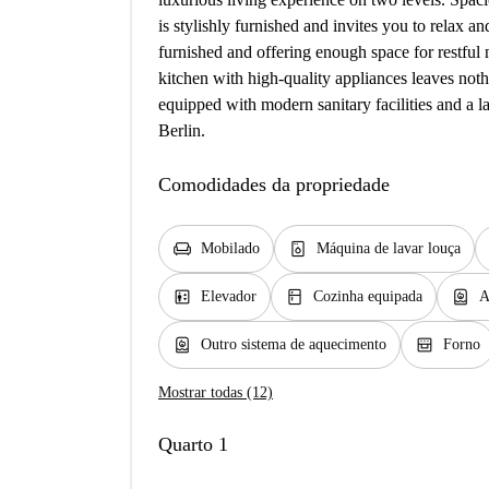
is stylishly furnished and invites you to relax
furnished and offering enough space for restful
kitchen with high-quality appliances leaves not
equipped with modern sanitary facilities and a l
Berlin.
Comodidades da propriedade
chair
dishwasher_gen
Mobilado
Máquina de lavar louça
elevator
kitchen
water_heater
Elevador
Cozinha equipada
A
water_heater
oven_gen
Outro sistema de aquecimento
Forno
Mostrar todas (12)
Quarto 1