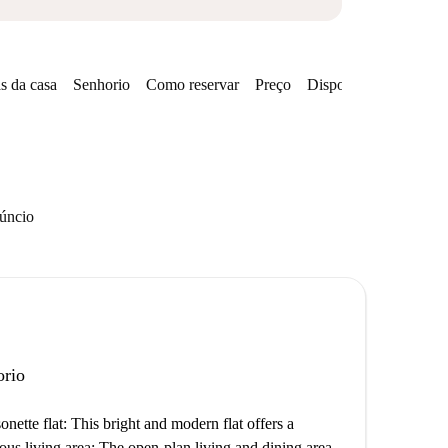
s da casa
Senhorio
Como reservar
Preço
Disponibilidades
núncio
orio
onette flat: This bright and modern flat offers a
ous living area: The open-plan living and dining area