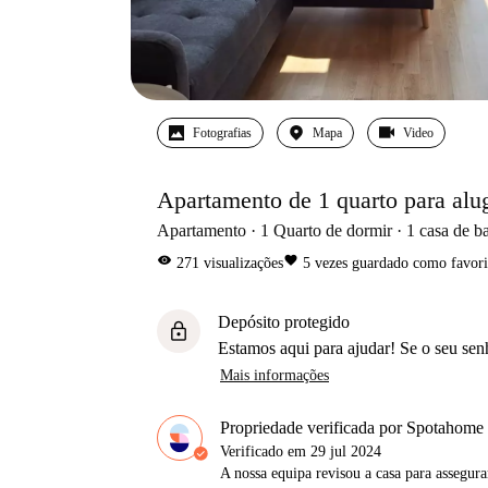
Fotografias
Mapa
Video
Apartamento de 1 quarto para alu
Apartamento
1
Quarto de dormir
1
casa de b
visibility
favorite
271
visualizações
5
vezes guardado como favori
Depósito protegido
lock
Estamos aqui para ajudar! Se o seu sen
Mais informações
Propriedade verificada por Spotahome
Verificado em
29 jul 2024
A nossa equipa revisou a casa para assegur