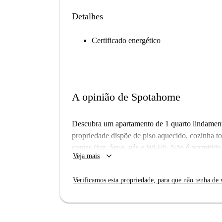
Detalhes
Certificado energético
A opinião de Spotahome
Descubra um apartamento de 1 quarto lindament
propriedade dispõe de piso aquecido, cozinha to
contas (luz, água, gás e Wi-Fi). Não é permiti
keyboard_arrow_down
Veja mais
verificou pessoalmente esta propriedade para gar
ou famílias pequenas.
Verificamos esta propriedade, para que não tenha de v
Localizado em Berlim, este apartamento se benef
Nas proximidades, você encontrará os restauran
refeição farta, e o Humboldt-Universität zu B