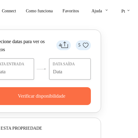
keyboard_arrow_down
keyboard_arrow_down
Connect
Como funciona
Favoritos
Ajuda
Pt
cione datas para ver os
4
5
ços
ATA ENTRADA
DATA SAÍDA
Verificar disponibilidade
 ESTA PROPRIEDADE