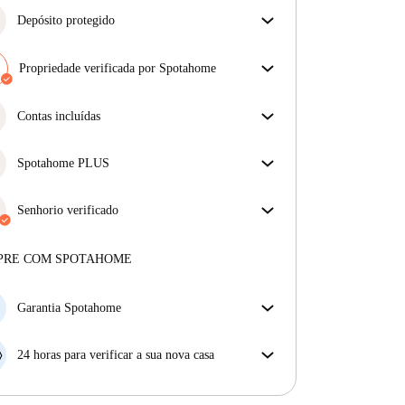
Depósito protegido
Estamos aqui para ajudar! Se o seu senhorio não
devolver o seu depósito, nós vamos fazê-lo.
Propriedade verificada por Spotahome
Mais informações
A nossa equipa revisou a casa para assegurar que
obténs exatamente o que vês no anúncio.
Contas incluídas
Mais sobre a verificação
Desfrute de uma vida mais tranquila com as contas
incluídas. A renda e as contas estão todas incluídas
Spotahome PLUS
para uma experiência sem preocupações
Oferece a experiência mais segura para nossos
inquilinos ao fornecer acesso aos mais altos padrões
Senhorio verificado
de segurança e suporte adicional durante o
Privado
·
2 anos
connosco
arrendamento.
Ver mais
Mais sobre este senhorio
PRE COM SPOTAHOME
Mais sobre a verificação
Garantia Spotahome
Se o proprietário cancelar a sua reserva com pouca
antecedência, nós iremos A) pagar um hotel e ajudá-
24 horas para verificar a sua nova casa
lo a encontrar novo alojamento, ou B) reembolsar o
Se a propriedade não corresponder ao prometido no
seu dinheiro na totalidade.
nosso anúncio, tem 24 horas depois de se mudar para