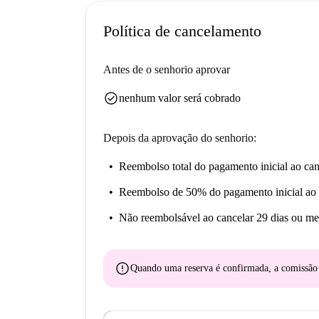
Além disso, o Hörsaalkino Adlershof é uma atraç
de uma vida confortável em Berlim com este ap
Política de cancelamento
Antes de o senhorio aprovar
check_circle
nenhum valor será cobrado
Depois da aprovação do senhorio:
Reembolso total do pagamento inicial
ao can
Reembolso de 50% do pagamento inicial
ao 
Não reembolsável
ao cancelar 29 dias ou me
error
Quando uma reserva é confirmada, a comissã