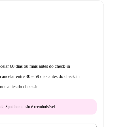
ão turística notável a uma curta distância. Desfrute
artamento convenientemente localizado.
celar 60 dias ou mais antes do check-in
cancelar entre 30 e 59 dias antes do check-in
nos antes do check-in
o da Spotahome
não é reembolsável