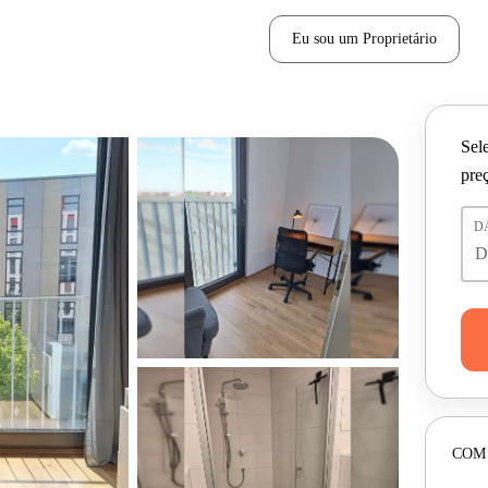
Eu sou um Proprietário
Sele
pre
D
COM