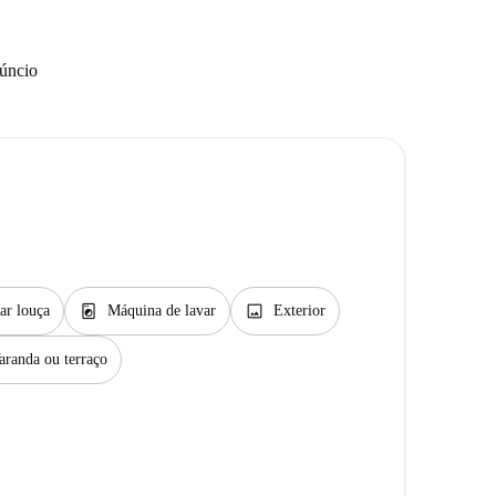
núncio
local_laundry_service
image
ar louça
Máquina de lavar
Exterior
aranda ou terraço