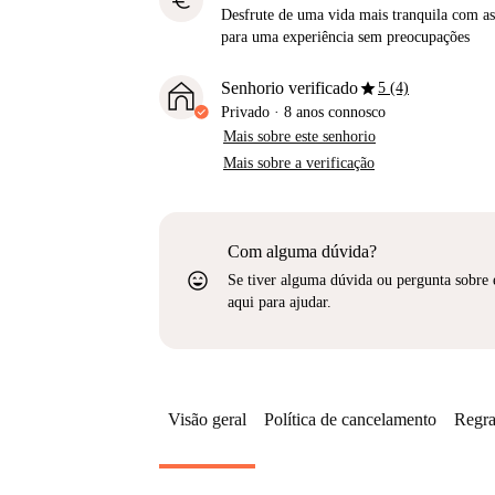
euro
Desfrute de uma vida mais tranquila com as 
para uma experiência sem preocupações
star
Senhorio verificado
5 (4)
Privado
·
8 anos
connosco
Mais sobre este senhorio
Mais sobre a verificação
Com alguma dúvida?
sentiment_very_satisfied
Se tiver alguma dúvida ou pergunta sobre 
aqui para ajudar.
Visão geral
Política de cancelamento
Regra