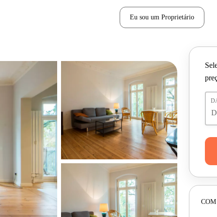
Eu sou um Proprietário
Sele
pre
D
COM