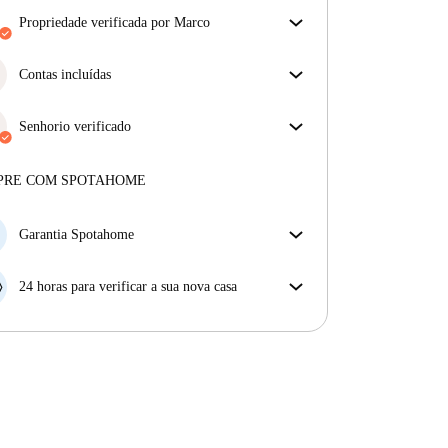
propriedade verificada por Marco
O nosso homechecker reviu a casa para garantir que
obtém exatamente o que vê no anúncio.
Contas incluídas
Mais sobre a verificação
Desfrute de uma vida mais tranquila com as contas
incluídas. A renda e as contas estão todas incluídas
Senhorio verificado
para uma experiência sem preocupações
Privado
·
8 anos
connosco
Mais sobre este senhorio
PRE COM SPOTAHOME
Mais sobre a verificação
Garantia Spotahome
Se o proprietário cancelar a sua reserva com pouca
antecedência, nós iremos A) pagar um hotel e ajudá-
24 horas para verificar a sua nova casa
lo a encontrar novo alojamento, ou B) reembolsar o
Se a propriedade não corresponder ao prometido no
seu dinheiro na totalidade.
nosso anúncio, tem 24 horas depois de se mudar para
pedir para ser realojado.