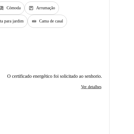
resser
package
Cómoda
Arrumação
airline_seat_flat
ta para jardim
Cama de casal
O certificado energético foi solicitado ao senhorio.
Ver detalhes