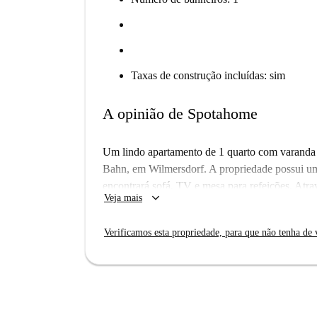
Taxas de construção incluídas: sim
A opinião de Spotahome
Um lindo apartamento de 1 quarto com varanda 
Bahn, em Wilmersdorf. A propriedade possui um
encontrará sofá, TV e mesa para refeições. Atra
keyboard_arrow_down
Veja mais
pequena mesa. A cozinha tem tudo o que você pre
lava-louças. O banheiro, que é dividido em um 
Verificamos esta propriedade, para que não tenha de v
chuveiro e uma máquina de lavar.
Wilmersdorf é um bairro movimentado e bem co
apartamento, você encontrará muitos restaurante
nas proximidades do apartamento, você será cap
de 15 minutos.