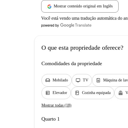
Mostrar conteúdo original em Inglês
Você está vendo uma tradução automática do a
O que esta propriedade oferece?
Comodidades da propriedade
chair
tv
dishwasher_gen
Mobilado
TV
Máquina de lav
elevator
kitchen
balcony
Elevador
Cozinha equipada
V
Mostrar todas (18)
Quarto 1