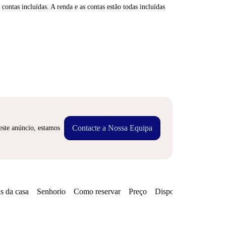
contas incluídas. A renda e as contas estão todas incluídas
Contacte a Nossa Equipa
este anúncio, estamos
s da casa
Senhorio
Como reservar
Preço
Disponibilidades
Zo