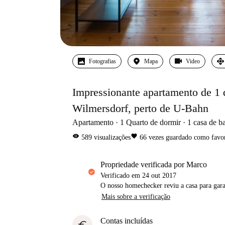
Fotografias
Mapa
Video
Impressionante apartamento de 1 
Wilmersdorf, perto de U-Bahn
Apartamento
1
Quarto de dormir
1
casa de b
visibility
favorite
589
visualizações
66
vezes guardado como favor
propriedade verificada por Marco
Verificado em
24 out 2017
O nosso homechecker reviu a casa para gar
Mais sobre a verificação
Contas incluídas