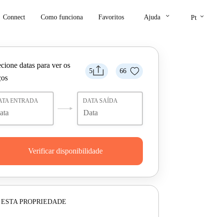
keyboard_arrow_down
keyboard_arrow_down
Connect
Como funciona
Favoritos
Ajuda
Pt
cione datas para ver os
5
66
ços
ATA ENTRADA
DATA SAÍDA
Verificar disponibilidade
 ESTA PROPRIEDADE