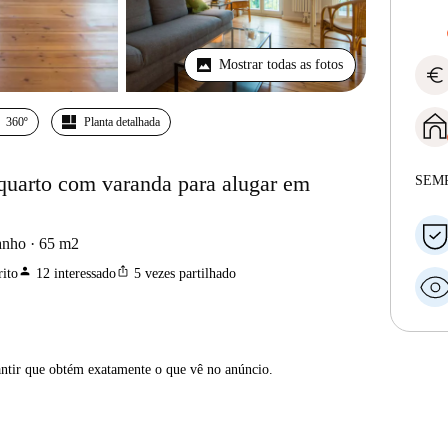
Mostrar todas as fotos
euro
360º
Planta detalhada
quarto com varanda para alugar em
SEM
anho
65
m2
person
ios_share
ito
12
interessado
5
vezes partilhado
antir que obtém exatamente o que vê no anúncio.