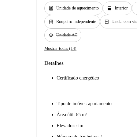
water_heater
window_open
d
Unidade de aquecimento
Interior
dresser
window_closed
Roupeiro independente
Janela com vis
ac_unit
Unidade AC
Mostrar todas (14)
Detalhes
Certificado energético
Tipo de imóvel: apartamento
Área útil: 65 m²
Elevador: sim
Número de banheiros: 1