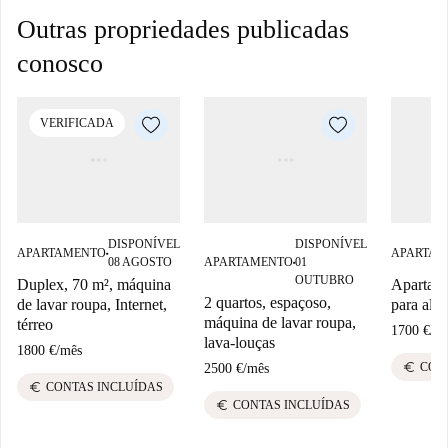
Outras propriedades publicadas
conosco
VERIFICADA
DISPONÍVEL
DISPONÍVEL
APARTAMENTO
APARTAM
■
08 AGOSTO
APARTAMENTO
01
■
OUTUBRO
Duplex, 70 m², máquina
Apartame
2 quartos, espaçoso,
de lavar roupa, Internet,
para alu
máquina de lavar roupa,
térreo
1700 €
/
m
lava-louças
1800 €
/
mês
euro
CON
2500 €
/
mês
euro
CONTAS INCLUÍDAS
euro
CONTAS INCLUÍDAS