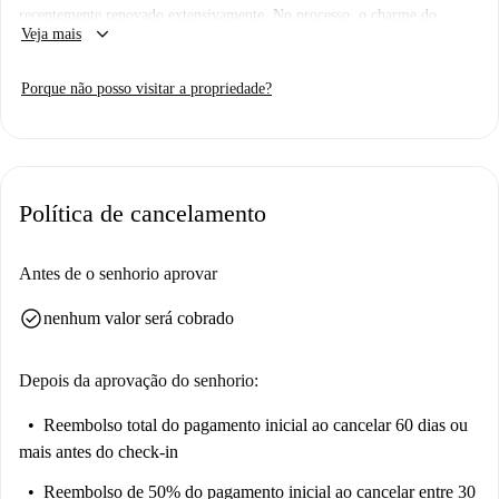
recentemente renovado extensivamente. No processo, o charme do
keyboard_arrow_down
Veja mais
passado foi cuidadosamente incorporado e complementado com as
exigências do estilo de vida moderno.
Porque não posso visitar a propriedade?
O apartamento em oferta está localizado no 4º andar da ala lateral com
vista para o tranquilo pátio interno. Em aprox. Com 42 m², o
apartamento de construção histórica convence com uma planta baixa
compacta. O destaque do apartamento é a espaçosa varanda voltada para
Política de cancelamento
o leste. Os soalhos originais foram recentemente lixados e conferem ao
apartamento um carácter muito caseiro.
Antes de o senhorio aprovar
O apartamento está bem decorado e oferece uma atmosfera agradável em
uma ótima localização.
check_circle
nenhum valor será cobrado
Depois da aprovação do senhorio:
Reembolso total do pagamento inicial
ao cancelar 60 dias ou
mais antes do check-in
Reembolso de 50% do pagamento inicial
ao cancelar entre 30