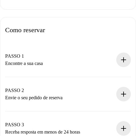
Como reservar
PASSO 1
Encontre a sua casa
Processo de reserva 100% online.
Casas e Proprietários verificados.
Você tem todas as informações necessárias
PASSO 2
antecipadamente.
Envie o seu pedido de reserva
Envie detalhes básicos do seu perfil e método de
pagamento.
Não cobramos nada até que o proprietário confirme.
PASSO 3
Receba resposta em menos de 24 horas