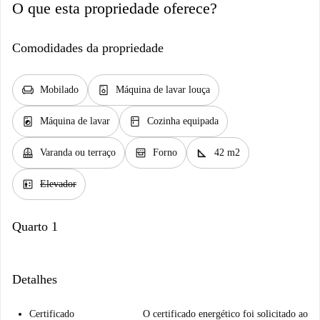
O que esta propriedade oferece?
Comodidades da propriedade
chair
dishwasher_gen
Mobilado
Máquina de lavar louça
local_laundry_service
kitchen
Máquina de lavar
Cozinha equipada
balcony
oven_gen
square_foot
Varanda ou terraço
Forno
42 m2
elevator
Elevador
Quarto 1
Detalhes
Certificado
O certificado energético foi solicitado ao