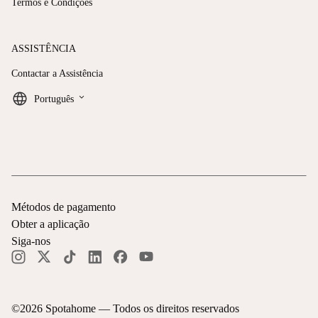
Termos e Condições
ASSISTÊNCIA
Contactar a Assistência
keyboard_arrow_down
Português
Métodos de pagamento
Obter a aplicação
Siga-nos
©
2026
Spotahome —
Todos os direitos reservados