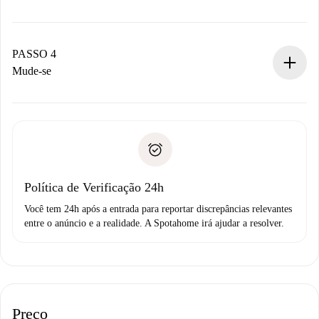
O proprietário tem até 24 horas para confirmar.
Se aceita, faremos a cobrança e conectaremos você ao
proprietário.
PASSO 4
Se recusada: não cobraremos nada e ofereceremos
Mude-se
alternativas.
Combine os detalhes da chegada com o proprietário,
Documentos necessários para “
Spotahome plus
”.
entrega das chaves, etc.
Documento de identidade ou Passaporte
A Spotahome só transferirá o primeiro pagamento se você
Comprovante de solvência
não comunicar nenhum problema.
Débito direto bancário
Política de Verificação 24h
Você tem 24h após a entrada para reportar discrepâncias relevantes
entre o anúncio e a realidade. A Spotahome irá ajudar a resolver.
Preço