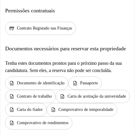
Permissões contratuais
credit_score
Contrato Registado nas Finanças
Documentos necessários para reservar esta propriedade
Tenha estes documentos prontos para o próximo passo da sua
candidatura. Sem eles, a reserva não pode ser concluída.
description
description
Documento de identificação
Passaporte
description
description
Contrato de trabalho
Carta de aceitação da universidade
description
description
Carta do fiador
Comprovativo de temporalidade
description
Comprovativo de rendimentos