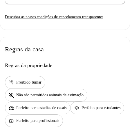
Descubra as nossas condições de cancelamento transparentes
Regras da casa
Regras da propriedade
smoke_free
Proibido fumar
pet_supplies
Não são permitidos animais de estimação
partner_heart
school
Perfeito para estadias de casais
Perfeito para estudantes
business_center
Perfeito para profissionais