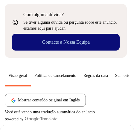
Com alguma dúvida?
sentiment_very_satisfied
Se tiver alguma dúvida ou pergunta sobre este anúncio,
estamos aqui para ajudar.
Contacte a Nossa Equipa
Visão geral
Política de cancelamento
Regras da casa
Senhorio
Mostrar conteúdo original em Inglês
Você está vendo uma tradução automática do anúncio