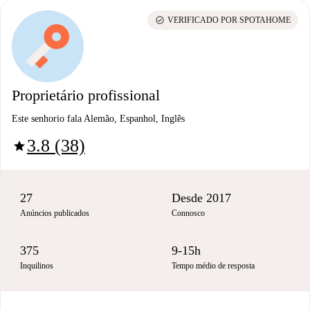
check_circle
VERIFICADO POR SPOTAHOME
Proprietário profissional
Este senhorio fala Alemão, Espanhol, Inglês
3.8 (38)
star
27
Desde 2017
Anúncios publicados
Connosco
375
9-15h
Inquilinos
Tempo médio de resposta