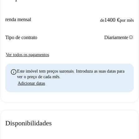
renda mensal
1400 €
de
por mês
info
Tipo de contrato
Diariamente
Ver todos os pagamentos
info
Este imóvel tem preços sazonais. Introduza as suas datas para
ver o preço de cada mês.
Adicionar datas
Disponibilidades