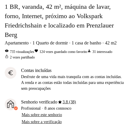
1 BR, varanda, 42 m², máquina de lavar,
forno, Internet, próximo ao Volkspark
Friedrichshain e localizado em Prenzlauer
Berg
Apartamento
1
Quarto de dormir
1
casa de banho
42
m2
visibility
favorite
person
735
visualizações
124
vezes guardado como favorito
31
interessado
ios_share
2
vezes partilhado
Contas incluídas
euro
Desfrute de uma vida mais tranquila com as contas incluídas.
A renda e as contas estão todas incluídas para uma experiência
sem preocupações
star
Senhorio verificado
3.8 (38)
Profissional
·
8 anos
connosco
Mais sobre este senhorio
Mais sobre a verificação