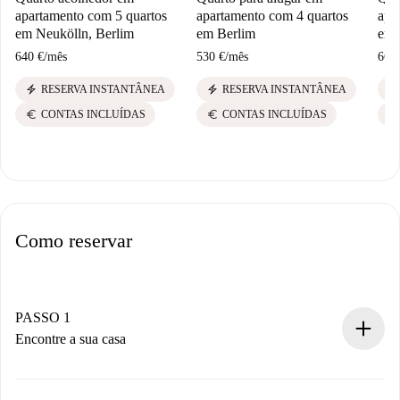
apartamento com 5 quartos
apartamento com 4 quartos
apa
em Neukölln, Berlim
em Berlim
em 
640 €
/
mês
530 €
/
mês
660
electric_bolt
electric_bolt
electric_bolt
RESERVA INSTANTÂNEA
RESERVA INSTANTÂNEA
euro
euro
euro
CONTAS INCLUÍDAS
CONTAS INCLUÍDAS
Como reservar
PASSO 1
Encontre a sua casa
Processo de reserva 100% online.
Casas e Proprietários verificados.