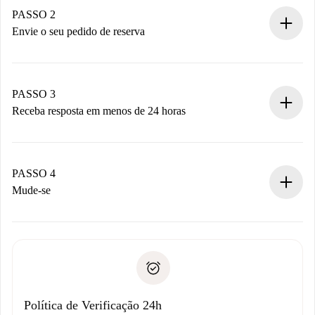
Você tem todas as informações necessárias
PASSO 2
antecipadamente.
Envie o seu pedido de reserva
Envie detalhes básicos do seu perfil e método de
pagamento.
Não cobramos nada até que o proprietário confirme.
PASSO 3
Receba resposta em menos de 24 horas
O proprietário tem até 24 horas para confirmar.
Se aceita, faremos a cobrança e conectaremos você ao
proprietário.
PASSO 4
Se recusada: não cobraremos nada e ofereceremos
Mude-se
alternativas.
Combine os detalhes da chegada com o proprietário,
Documentos necessários para “
Spotahome plus
”.
entrega das chaves, etc.
Documento de identidade ou Passaporte
A Spotahome só transferirá o primeiro pagamento se você
Comprovante de solvência
não comunicar nenhum problema.
Débito direto bancário
Política de Verificação 24h