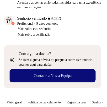
A renda e as contas estão todas incluídas para uma experiência
sem preocupações
star
Senhorio verificado
4 (937)
Profissional
·
9 anos
connosco
Mais sobre este senhorio
Mais sobre a verificação
Com alguma dúvida?
sentiment_very_satisfied
Se tiver alguma dúvida ou pergunta sobre este anúncio,
estamos aqui para ajudar.
Contacte a Nossa Equipa
Visão geral
Política de cancelamento
Regras da casa
Senhorio