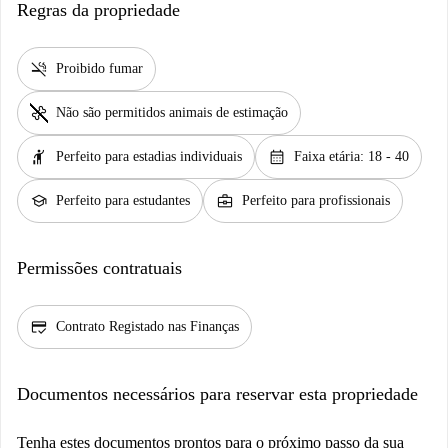
Regras da propriedade
smoke_free
Proibido fumar
pet_supplies
Não são permitidos animais de estimação
hail
calendar_month
Perfeito para estadias individuais
Faixa etária: 18 - 40
school
business_center
Perfeito para estudantes
Perfeito para profissionais
Permissões contratuais
credit_score
Contrato Registado nas Finanças
Documentos necessários para reservar esta propriedade
Tenha estes documentos prontos para o próximo passo da sua