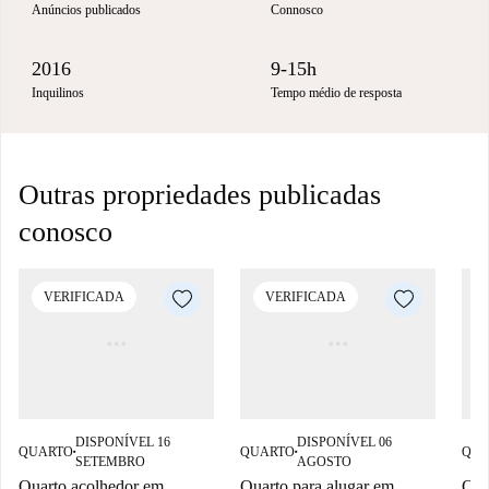
Anúncios publicados
Connosco
2016
9-15h
Inquilinos
Tempo médio de resposta
Outras propriedades publicadas
conosco
VERIFICADA
VERIFICADA
DISPONÍVEL 16
DISPONÍVEL 06
QUARTO
QUARTO
QUA
■
■
SETEMBRO
AGOSTO
Quarto acolhedor em
Quarto para alugar em
Qua