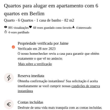
Quartos para alugar em apartamento com 6
quartos em Berlim
Quarto
6
Quartos
1
casa de banho
82
m2
visibility
favorite
person
891
visualizações
68
vezes guardado como favorito
4
interessado
ios_share
4
vezes partilhado
propriedade verificada por Jaime
Verificado em
28 nov 2023
O nosso homechecker reviu a casa para garantir que obtém
exatamente o que vê no anúncio.
Mais sobre a verificação
Reserva imediata
Obtenha confirmação instantânea! Sua solicitação é aceita
imediatamente se você cumprir nossas
condições de reserva
instantânea
Contas incluídas
euro
Desfrute de uma vida mais tranquila com as contas incluídas.