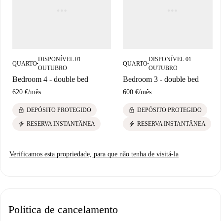
DISPONÍVEL 01
DISPONÍVEL 01
QUARTO
QUARTO
■
■
OUTUBRO
OUTUBRO
Bedroom 4 - double bed
Bedroom 3 - double bed
620 €
/
mês
600 €
/
mês
lock
lock
DEPÓSITO PROTEGIDO
DEPÓSITO PROTEGIDO
electric_bolt
electric_bolt
RESERVA INSTANTÂNEA
RESERVA INSTANTÂNEA
Verificamos esta propriedade, para que não tenha de visitá-la
Política de cancelamento