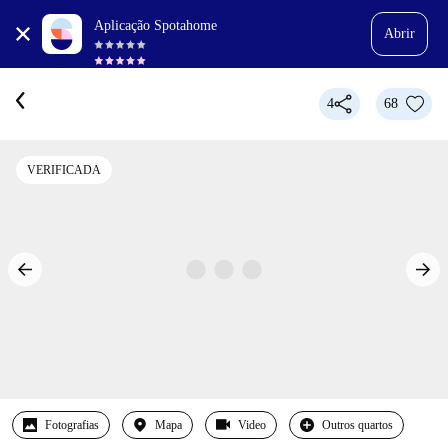
Aplicação Spotahome
Abrir
4
68
VERIFICADA
Fotografias
Mapa
Video
Outros quartos