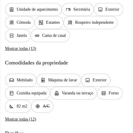
water_heater
desk
image
Unidade de aquecimento
Secretária
Exterior
dresser
shelves
dresser
Cómoda
Estantes
Roupeiro independente
window_closed
airline_seat_flat
Janela
Cama de casal
Mostrar todas (13)
Comodidades da propriedade
chair
local_laundry_service
image
Mobilado
Máquina de lavar
Exterior
kitchen
balcony
oven_gen
Cozinha equipada
Varanda ou terraço
Forno
square_foot
ac_unit
82 m2
A/C
Mostrar todas (12)