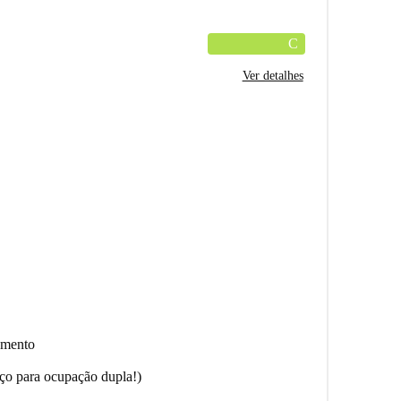
C
Ver detalhes
amento
eço para ocupação dupla!)