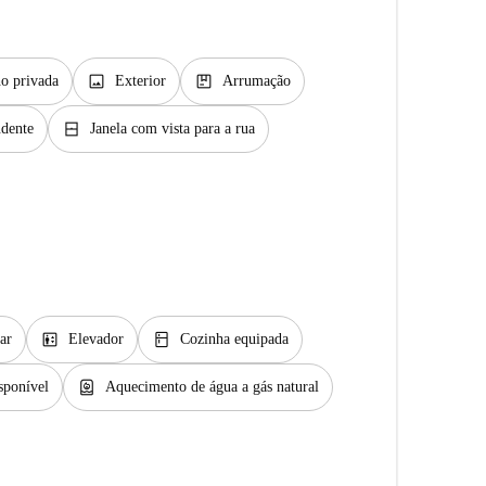
image
package
o privada
Exterior
Arrumação
window_closed
ndente
Janela com vista para a rua
elevator
kitchen
ar
Elevador
Cozinha equipada
water_heater
sponível
Aquecimento de água a gás natural