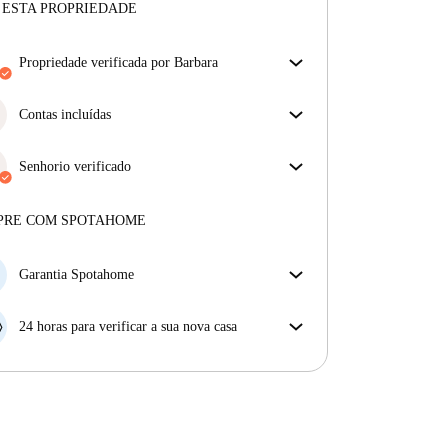
 ESTA PROPRIEDADE
propriedade verificada por Barbara
O nosso homechecker reviu a casa para garantir que
obtém exatamente o que vê no anúncio.
Contas incluídas
Mais sobre a verificação
Desfrute de uma vida mais tranquila com as contas
incluídas. A renda e as contas estão todas incluídas
Senhorio verificado
para uma experiência sem preocupações
Privado
·
9 anos
connosco
Mais sobre este senhorio
PRE COM SPOTAHOME
Mais sobre a verificação
Garantia Spotahome
Se o proprietário cancelar a sua reserva com pouca
antecedência, nós iremos A) pagar um hotel e ajudá-
24 horas para verificar a sua nova casa
lo a encontrar novo alojamento, ou B) reembolsar o
Se a propriedade não corresponder ao prometido no
seu dinheiro na totalidade.
nosso anúncio, tem 24 horas depois de se mudar para
pedir para ser realojado.