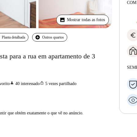
COM
Mostrar todas as fotos
euro
Planta detalhada
Outros quartos
sta para a rua em apartamento de 3
SEM
person
ios_share
vorito
40
interessado
5
vezes partilhado
antir que obtém exatamente o que vê no anúncio.