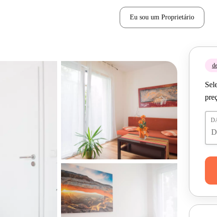
Eu sou um Proprietário
de
Sele
pre
D