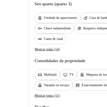
Seu quarto (quarto 3)
water_heater
soap
Unidade de aquecimento
Casa de banh
key
dresser
Chave independente
Roupeiro indepe
airline_seat_flat
Cama de casal
Mostrar todas (14)
Comodidades da propriedade
chair
tv
local_laundry_service
Mobilado
TV
Máquina de lav
balcony
garage
Varanda ou terraço
Estacionamento di
Mostrar todas (15)