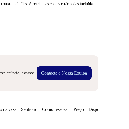
contas incluídas. A renda e as contas estão todas incluídas
Contacte a Nossa Equipa
este anúncio, estamos
s da casa
Senhorio
Como reservar
Preço
Disponibilidades
Zo