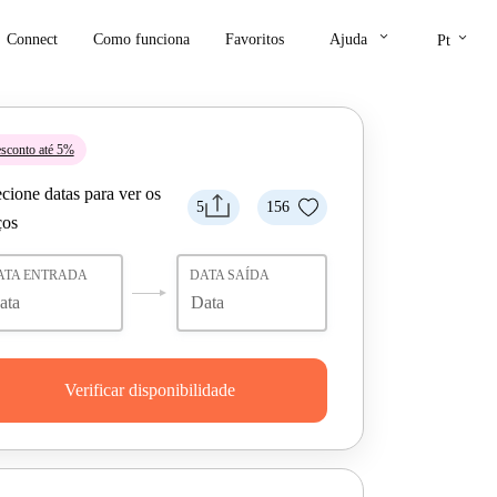
keyboard_arrow_down
keyboard_arrow_down
Connect
Como funciona
Favoritos
Ajuda
Pt
sconto até 5%
cione datas para ver os
5
156
ços
ATA ENTRADA
DATA SAÍDA
Verificar disponibilidade