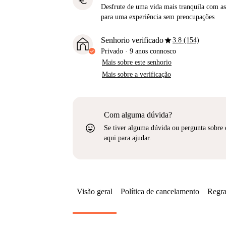
euro
Desfrute de uma vida mais tranquila com as 
para uma experiência sem preocupações
star
Senhorio verificado
3.8 (154)
Privado
·
9 anos
connosco
Mais sobre este senhorio
Mais sobre a verificação
Com alguma dúvida?
sentiment_very_satisfied
Se tiver alguma dúvida ou pergunta sobre 
aqui para ajudar.
Visão geral
Política de cancelamento
Regra