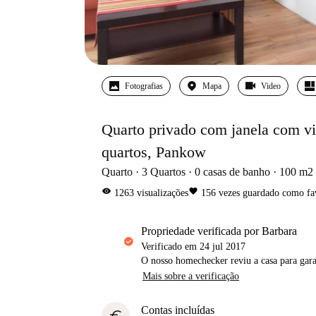
Fotografias
Mapa
Video
Quarto privado com janela com vi
quartos, Pankow
Quarto
3
Quartos
0
casas de banho
100
m2
visibility
favorite
1263
visualizações
156
vezes guardado como fa
propriedade verificada por Barbara
Verificado em
24 jul 2017
O nosso homechecker reviu a casa para gar
Mais sobre a verificação
Contas incluídas