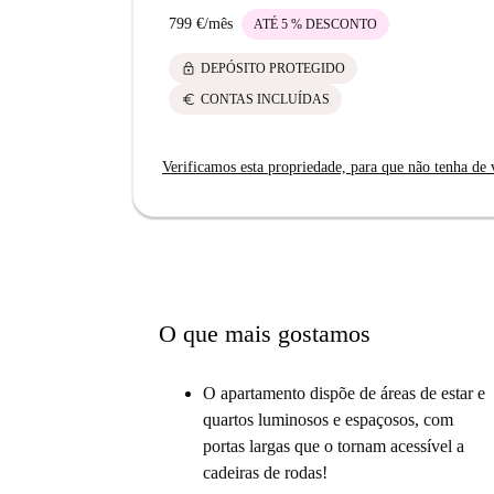
799 €
/
mês
ATÉ 5 % DESCONTO
lock
DEPÓSITO PROTEGIDO
euro
CONTAS INCLUÍDAS
Verificamos esta propriedade, para que não tenha de v
O que mais gostamos
O apartamento dispõe de áreas de estar e
quartos luminosos e espaçosos, com
portas largas que o tornam acessível a
cadeiras de rodas!