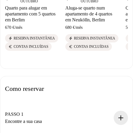
OUTUBRO
OUTUBRO
Quarto para alugar em
Aluga-se quarto num
Qua
apartamento com 5 quartos
apartamento de 4 quartos
apa
em Berlim
em Neukölln, Berlim
em 
670 €
/
mês
680 €
/
mês
560
electric_bolt
electric_bolt
electric_bolt
RESERVA INSTANTÂNEA
RESERVA INSTANTÂNEA
euro
euro
euro
CONTAS INCLUÍDAS
CONTAS INCLUÍDAS
Como reservar
PASSO 1
Encontre a sua casa