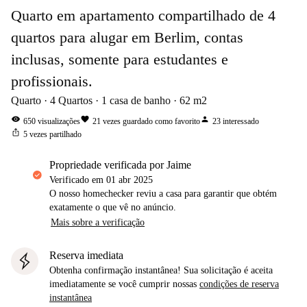
Quarto em apartamento compartilhado de 4
quartos para alugar em Berlim, contas
inclusas, somente para estudantes e
profissionais.
Quarto
4
Quartos
1
casa de banho
62
m2
visibility
favorite
person
650
visualizações
21
vezes guardado como favorito
23
interessado
ios_share
5
vezes partilhado
propriedade verificada por Jaime
Verificado em
01 abr 2025
O nosso homechecker reviu a casa para garantir que obtém
exatamente o que vê no anúncio.
Mais sobre a verificação
Reserva imediata
Obtenha confirmação instantânea! Sua solicitação é aceita
imediatamente se você cumprir nossas
condições de reserva
instantânea