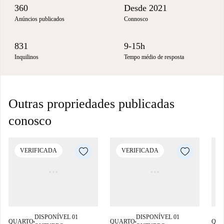
360
Desde 2021
Anúncios publicados
Connosco
831
9-15h
Inquilinos
Tempo médio de resposta
Outras propriedades publicadas
conosco
VERIFICADA
VERIFICADA
DISPONÍVEL 01
DISPONÍVEL 01
QUARTO
QUARTO
QUA
■
■