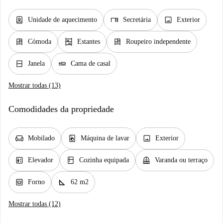
water_heater
desk
image
Unidade de aquecimento
Secretária
Exterior
dresser
shelves
dresser
Cómoda
Estantes
Roupeiro independente
window_closed
airline_seat_flat
Janela
Cama de casal
Mostrar todas (13)
Comodidades da propriedade
chair
local_laundry_service
image
Mobilado
Máquina de lavar
Exterior
elevator
kitchen
balcony
Elevador
Cozinha equipada
Varanda ou terraço
oven_gen
square_foot
Forno
62 m2
Mostrar todas (12)