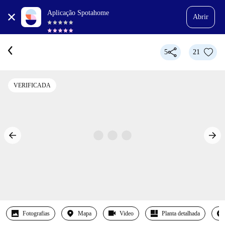
Aplicação Spotahome
Abrir
5
21
VERIFICADA
Fotografias
Mapa
Video
Planta detalhada