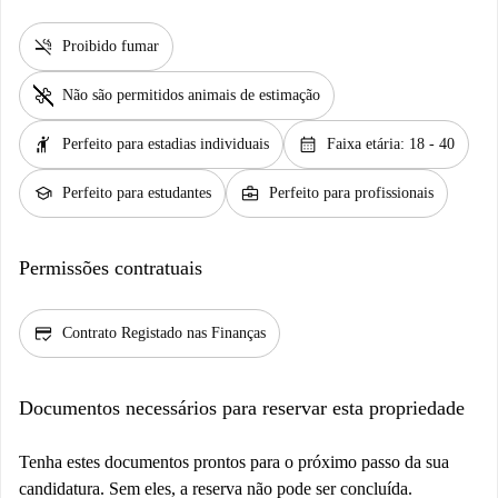
smoke_free
Proibido fumar
pet_supplies
Não são permitidos animais de estimação
hail
calendar_month
Perfeito para estadias individuais
Faixa etária: 18 - 40
school
business_center
Perfeito para estudantes
Perfeito para profissionais
Permissões contratuais
credit_score
Contrato Registado nas Finanças
Documentos necessários para reservar esta propriedade
Tenha estes documentos prontos para o próximo passo da sua
candidatura. Sem eles, a reserva não pode ser concluída.