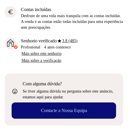
Contas incluídas
euro
Desfrute de uma vida mais tranquila com as contas incluídas.
A renda e as contas estão todas incluídas para uma experiência
sem preocupações
star
Senhorio verificado
3.8 (485)
Profissional
·
4 anos
connosco
Mais sobre este senhorio
Mais sobre a verificação
Com alguma dúvida?
sentiment_very_satisfied
Se tiver alguma dúvida ou pergunta sobre este anúncio,
estamos aqui para ajudar.
Contacte a Nossa Equipa