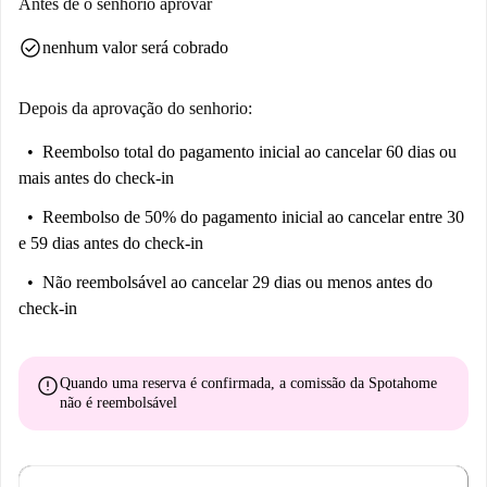
Antes de o senhorio aprovar
facilitando as compras do dia a dia. Atrações culturais, como a Rixdorfer
check_circle
nenhum valor será cobrado
Schmiede e a Kirsten-Heisig-Platz, oferecem oportunidades para
exploração. Experimente um ambiente de vida dinâmico aqui mesmo em
Berlim.
Depois da aprovação do senhorio:
Reembolso total do pagamento inicial
ao cancelar 60 dias ou
mais antes do check-in
Reembolso de 50% do pagamento inicial
ao cancelar entre 30
e 59 dias antes do check-in
Não reembolsável
ao cancelar 29 dias ou menos antes do
check-in
error
Quando uma reserva é confirmada, a comissão da Spotahome
não é reembolsável