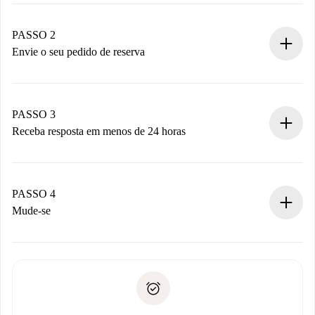
Processo de reserva 100% online.
Casas e Proprietários verificados.
Você tem todas as informações necessárias
PASSO 2
antecipadamente.
Envie o seu pedido de reserva
Envie detalhes básicos do seu perfil e método de
pagamento.
Não cobramos nada até que o proprietário confirme.
PASSO 3
Receba resposta em menos de 24 horas
O proprietário tem até 24 horas para confirmar.
Se aceita, faremos a cobrança e conectaremos você ao
proprietário.
PASSO 4
Se recusada: não cobraremos nada e ofereceremos
Mude-se
alternativas.
Combine os detalhes da chegada com o proprietário,
Documentos necessários para “
Spotahome plus
”.
entrega das chaves, etc.
Documento de identidade ou Passaporte
A Spotahome só transferirá o primeiro pagamento se você
Comprovante de solvência
não comunicar nenhum problema.
Débito direto bancário