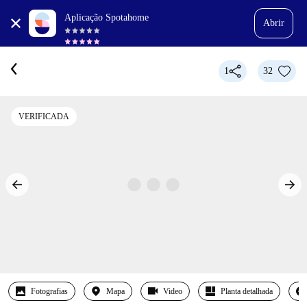
Aplicação Spotahome
Abrir
1
32
VERIFICADA
Fotografias
Mapa
Video
Planta detalhada