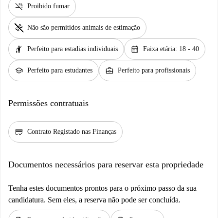
smoke_free
Proibido fumar
pet_supplies
Não são permitidos animais de estimação
hail
calendar_month
Perfeito para estadias individuais
Faixa etária: 18 - 40
school
business_center
Perfeito para estudantes
Perfeito para profissionais
Permissões contratuais
credit_score
Contrato Registado nas Finanças
Documentos necessários para reservar esta propriedade
Tenha estes documentos prontos para o próximo passo da sua
candidatura. Sem eles, a reserva não pode ser concluída.