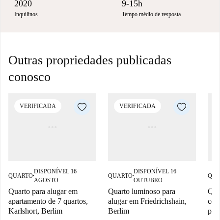
2020
9-15h
Inquilinos
Tempo médio de resposta
Outras propriedades publicadas
conosco
VERIFICADA
VERIFICADA
DISPONÍVEL 16
DISPONÍVEL 16
QUARTO
QUARTO
QUA
■
■
AGOSTO
OUTUBRO
Quarto para alugar em
Quarto luminoso para
Qua
apartamento de 7 quartos,
alugar em Friedrichshain,
com
Karlshort, Berlim
Berlim
par