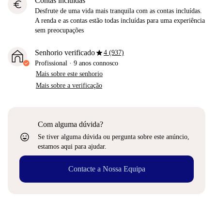
Contas incluídas
euro
Desfrute de uma vida mais tranquila com as contas incluídas.
A renda e as contas estão todas incluídas para uma experiência
sem preocupações
star
Senhorio verificado
4 (937)
Profissional
·
9 anos
connosco
Mais sobre este senhorio
Mais sobre a verificação
Com alguma dúvida?
sentiment_very_satisfied
Se tiver alguma dúvida ou pergunta sobre este anúncio,
estamos aqui para ajudar.
Contacte a Nossa Equipa