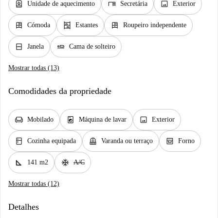
water_heater
desk
image
Unidade de aquecimento
Secretária
Exterior
dresser
shelves
dresser
Cómoda
Estantes
Roupeiro independente
window_closed
airline_seat_flat
Janela
Cama de solteiro
Mostrar todas (13)
Comodidades da propriedade
chair
local_laundry_service
image
Mobilado
Máquina de lavar
Exterior
kitchen
balcony
oven_gen
Cozinha equipada
Varanda ou terraço
Forno
square_foot
ac_unit
141 m2
A/C
Mostrar todas (12)
Detalhes