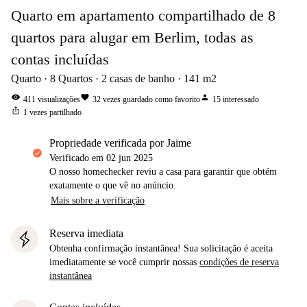
Quarto em apartamento compartilhado de 8
quartos para alugar em Berlim, todas as
contas incluídas
Quarto
8
Quartos
2
casas de banho
141
m2
visibility
favorite
person
411
visualizações
32
vezes guardado como favorito
15
interessado
ios_share
1
vezes partilhado
propriedade verificada por Jaime
Verificado em
02 jun 2025
O nosso homechecker reviu a casa para garantir que obtém
exatamente o que vê no anúncio.
Mais sobre a verificação
Reserva imediata
Obtenha confirmação instantânea! Sua solicitação é aceita
imediatamente se você cumprir nossas
condições de reserva
instantânea