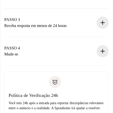
Envie detalhes básicos do seu perfil e método de
pagamento.
Não cobramos nada até que o proprietário confirme.
PASSO 3
Receba resposta em menos de 24 horas
O proprietário tem até 24 horas para confirmar.
Se aceita, faremos a cobrança e conectaremos você ao
proprietário.
PASSO 4
Se recusada: não cobraremos nada e ofereceremos
Mude-se
alternativas.
Combine os detalhes da chegada com o proprietário,
Documentos necessários para “
Spotahome plus
”.
entrega das chaves, etc.
Documento de identidade ou Passaporte
A Spotahome só transferirá o primeiro pagamento se você
Comprovante de solvência
não comunicar nenhum problema.
Débito direto bancário
Política de Verificação 24h
Você tem 24h após a entrada para reportar discrepâncias relevantes
entre o anúncio e a realidade. A Spotahome irá ajudar a resolver.