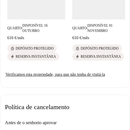
Box à culinária italiana no Da Pia Trattoria e no Centro Italia. Os fãs de
fast food encontrarão o McDonald's Berlin-10405, enquanto aqueles com
desejo de comida indiana podem visitar o Ambe Berlin. Seja para
DISPONÍVEL 16
DISPONÍVEL 01
explorar a região ou acessar as comodidades próximas, a localização
QUARTO
QUARTO
■
■
OUTUBRO
NOVEMBRO
privilegiada deste apartamento oferece um estilo de vida urbano
610 €
/
mês
610 €
/
mês
vibrante.
lock
lock
DEPÓSITO PROTEGIDO
DEPÓSITO PROTEGIDO
electric_bolt
electric_bolt
RESERVA INSTANTÂNEA
RESERVA INSTANTÂNEA
Verificamos esta propriedade, para que não tenha de visitá-la
Política de cancelamento
Antes de o senhorio aprovar