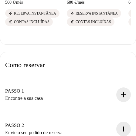
560 €
/
mês
680 €
/
mês
610
electric_bolt
electric_bolt
electric_bolt
RESERVA INSTANTÂNEA
RESERVA INSTANTÂNEA
euro
euro
euro
CONTAS INCLUÍDAS
CONTAS INCLUÍDAS
Como reservar
PASSO 1
Encontre a sua casa
Processo de reserva 100% online.
Casas e Proprietários verificados.
Você tem todas as informações necessárias
PASSO 2
antecipadamente.
Envie o seu pedido de reserva