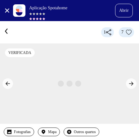
Aplicação Spotahome
Abrir
1
7
VERIFICADA
Fotografias
Mapa
Outros quartos