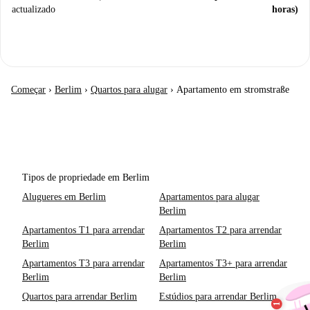
actualizado
horas)
Começar
›
Berlim
›
Quartos para alugar
›
Apartamento em stromstraße
Tipos de propriedade em Berlim
Alugueres em Berlim
Apartamentos para alugar
Berlim
Apartamentos T1 para arrendar
Apartamentos T2 para arrendar
Berlim
Berlim
Apartamentos T3 para arrendar
Apartamentos T3+ para arrendar
Berlim
Berlim
Quartos para arrendar Berlim
Estúdios para arrendar Berlim