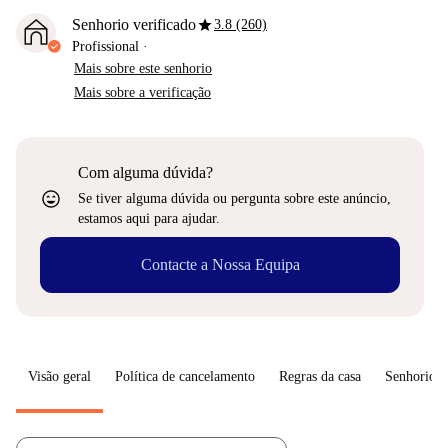
star
Senhorio verificado
3.8 (260)
Profissional
·
Mais sobre este senhorio
Mais sobre a verificação
Com alguma dúvida?
sentiment_very_satisfied
Se tiver alguma dúvida ou pergunta sobre este anúncio,
estamos aqui para ajudar.
Contacte a Nossa Equipa
Visão geral
Política de cancelamento
Regras da casa
Senhorio