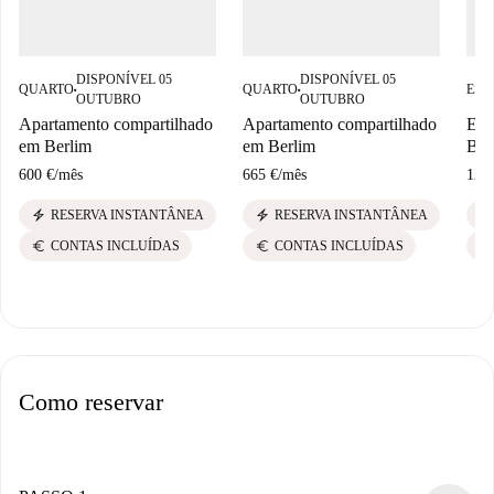
DISPONÍVEL 05
DISPONÍVEL 05
QUARTO
QUARTO
EST
■
■
OUTUBRO
OUTUBRO
Apartamento compartilhado
Apartamento compartilhado
Est
em Berlim
em Berlim
Ber
600 €
/
mês
665 €
/
mês
128
electric_bolt
electric_bolt
electric_bolt
RESERVA INSTANTÂNEA
RESERVA INSTANTÂNEA
euro
euro
euro
CONTAS INCLUÍDAS
CONTAS INCLUÍDAS
Como reservar