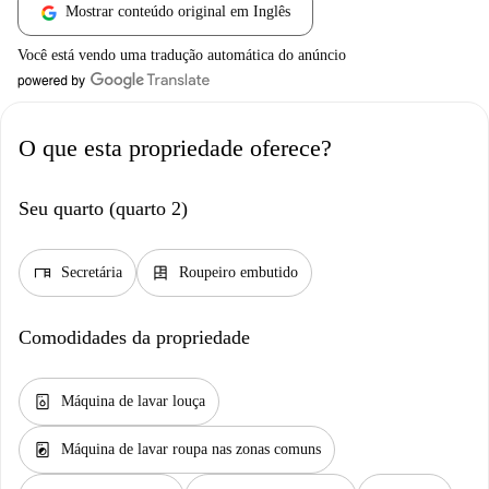
Mostrar conteúdo original em Inglês
Você está vendo uma tradução automática do anúncio
O que esta propriedade oferece?
Seu quarto (quarto 2)
desk
dresser
Secretária
Roupeiro embutido
Comodidades da propriedade
dishwasher_gen
Máquina de lavar louça
local_laundry_service
Máquina de lavar roupa nas zonas comuns