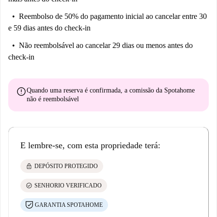
Piso: 4º Andar
Reembolso de 50% do pagamento inicial
ao cancelar entre 30
e 59 dias antes do check-in
Não reembolsável
ao cancelar 29 dias ou menos antes do
check-in
error
Quando uma reserva é confirmada, a comissão da Spotahome
não é reembolsável
E lembre-se, com esta propriedade terá:
lock
DEPÓSITO PROTEGIDO
check_circle
SENHORIO VERIFICADO
GARANTIA SPOTAHOME