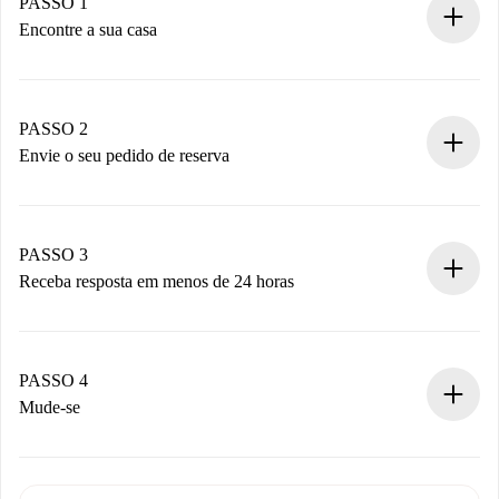
PASSO 1
Encontre a sua casa
Processo de reserva 100% online.
Casas e Proprietários verificados.
Você tem todas as informações necessárias
PASSO 2
antecipadamente.
Envie o seu pedido de reserva
Envie detalhes básicos do seu perfil e método de
pagamento.
Não cobramos nada até que o proprietário confirme.
PASSO 3
Receba resposta em menos de 24 horas
O proprietário tem até 24 horas para confirmar.
Se aceita, faremos a cobrança e conectaremos você ao
proprietário.
PASSO 4
Se recusada: não cobraremos nada e ofereceremos
Mude-se
alternativas.
Combine os detalhes da chegada com o proprietário,
Documentos necessários para “
Spotahome plus
”.
entrega das chaves, etc.
Documento de identidade ou Passaporte