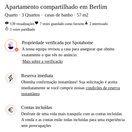
Apartamento compartilhado em Berlim
Quarto
3
Quartos
casas de banho
57
m2
visibility
favorite
person
139
visualizações
7
vezes guardado como favorito
2
interessado
ios_share
1
vezes partilhado
Propriedade verificada por Spotahome
A nossa equipa revisou a casa para assegurar que obténs
exatamente o que vês no anúncio.
Mais sobre a verificação
Reserva imediata
Obtenha confirmação instantânea! Sua solicitação é aceita
imediatamente se você cumprir nossas
condições de reserva
instantânea
Contas incluídas
euro
Desfrute de uma vida mais tranquila com as contas incluídas.
A renda e as contas estão todas incluídas para uma experiência
sem preocupações