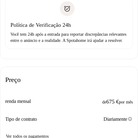
A Spotahome só transferirá o primeiro pagamento se você
Comprovante de solvência
não comunicar nenhum problema.
Débito direto bancário
Política de Verificação 24h
Você tem 24h após a entrada para reportar discrepâncias relevantes
entre o anúncio e a realidade. A Spotahome irá ajudar a resolver.
Preço
renda mensal
675 €
de
por mês
info
Tipo de contrato
Diariamente
Ver todos os pagamentos