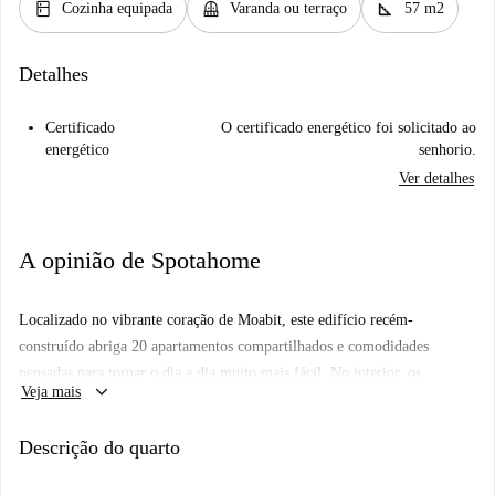
kitchen
balcony
square_foot
Cozinha equipada
Varanda ou terraço
57 m2
Detalhes
Certificado
O certificado energético foi solicitado ao
energético
senhorio.
Ver detalhes
A opinião de Spotahome
Localizado no vibrante coração de Moabit, este edifício recém-
construído abriga 20 apartamentos compartilhados e comodidades
pensadas para tornar o dia a dia muito mais fácil. No interior, os
keyboard_arrow_down
Veja mais
moradores podem desfrutar de um pátio tranquilo, uma lavanderia para
maior comodidade e um bicicletário seguro — perfeito para quem se
Descrição do quarto
desloca sobre duas rodas. Seja você um novato em Berlim ou
simplesmente buscando uma mudança de estilo de vida, a localização do