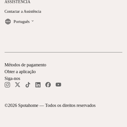
ASSISTÊNCIA
Contactar a Assistência
keyboard_arrow_down
Português
Métodos de pagamento
Obter a aplicação
Siga-nos
©
2026
Spotahome —
Todos os direitos reservados