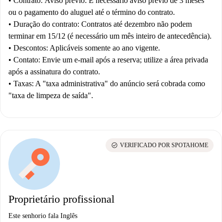
•
Contrato:
Aviso prévio:
É necessário aviso prévio de 3 meses
ou o pagamento do aluguel até o término do contrato.
•
Duração do contrato:
Contratos até dezembro não podem
terminar em 15/12 (é necessário um mês inteiro de antecedência).
•
Descontos:
Aplicáveis somente ao ano vigente.
•
Contato:
Envie um e-mail após a reserva; utilize a área privada
após a assinatura do contrato.
•
Taxas:
A "taxa administrativa" do anúncio será cobrada como
"taxa de limpeza de saída".
check_circle
VERIFICADO POR SPOTAHOME
Proprietário profissional
Este senhorio fala Inglês