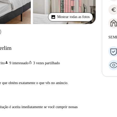
euro
Mostrar todas as fotos
SEM
erlim
person
ios_share
ito
9
interessado
3
vezes partilhado
ar que obténs exatamente o que vês no anúncio.
itação é aceita imediatamente se você cumprir nossas