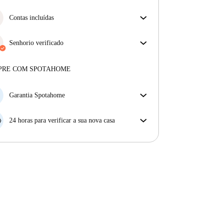
Mais sobre a verificação
Ótimas notícias, o seu pedido de reserva será aceite
imediatamente se cumprir as
Contas incluídas
condições de Reserva
Instantânea.
Desfrute de uma vida mais tranquila com as contas
incluídas. A renda e as contas estão todas incluídas
Senhorio verificado
para uma experiência sem preocupações
Profissional
·
Mais sobre este senhorio
PRE COM SPOTAHOME
Mais sobre a verificação
Garantia Spotahome
Se o proprietário cancelar a sua reserva com pouca
antecedência, nós iremos A) pagar um hotel e ajudá-
24 horas para verificar a sua nova casa
lo a encontrar novo alojamento, ou B) reembolsar o
Se a propriedade não corresponder ao prometido no
seu dinheiro na totalidade.
nosso anúncio, tem 24 horas depois de se mudar para
pedir para ser realojado.