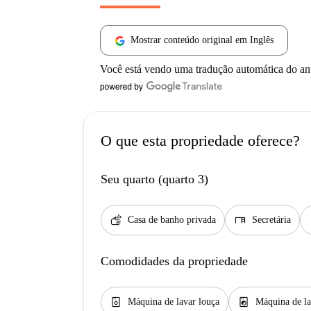
Mostrar conteúdo original em Inglês
Você está vendo uma tradução automática do a
O que esta propriedade oferece?
Seu quarto (quarto 3)
soap
desk
d
Casa de banho privada
Secretária
Comodidades da propriedade
dishwasher_gen
local_laundry_service
Máquina de lavar louça
Máquina de la