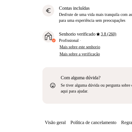
Contas incluídas
euro
Desfrute de uma vida mais tranquila com as 
para uma experiência sem preocupações
star
Senhorio verificado
3.8 (260)
Profissional
·
Mais sobre este senhorio
Mais sobre a verificação
Com alguma dúvida?
sentiment_very_satisfied
Se tiver alguma dúvida ou pergunta sobre 
aqui para ajudar.
Visão geral
Política de cancelamento
Regra