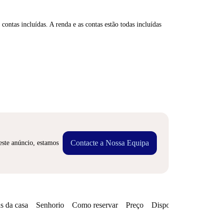
contas incluídas. A renda e as contas estão todas incluídas
Contacte a Nossa Equipa
este anúncio, estamos
s da casa
Senhorio
Como reservar
Preço
Disponibilidades