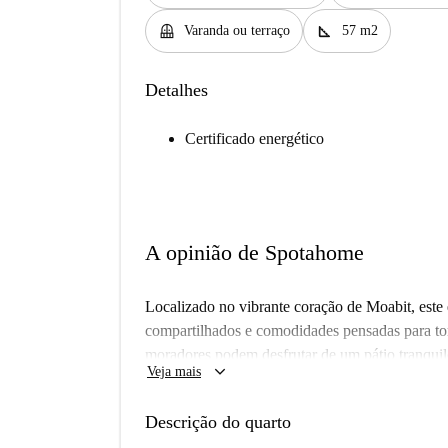
balcony
square_foot
Varanda ou terraço
57 m2
Detalhes
Certificado energético
A opinião de Spotahome
Localizado no vibrante coração de Moabit, este 
compartilhados e comodidades pensadas para torna
moradores podem desfrutar de um pátio tranqui
keyboard_arrow_down
Veja mais
bicicletário seguro — perfeito para quem se de
Berlim ou simplesmente buscando uma mudança de
Descrição do quarto
grande destaque. Você encontrará a estação de