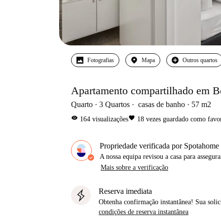
Fotografias
Mapa
Outros quartos
Apartamento compartilhado em B
Quarto
3
Quartos
casas de banho
57
m2
visibility
favorite
164
visualizações
18
vezes guardado como favor
Propriedade verificada por Spotahome
A nossa equipa revisou a casa para assegur
Mais sobre a verificação
Reserva imediata
Obtenha confirmação instantânea! Sua solic
condições de reserva instantânea