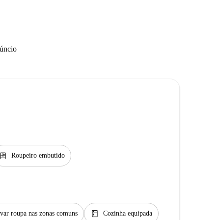
núncio
resser
Roupeiro embutido
kitchen
var roupa nas zonas comuns
Cozinha equipada