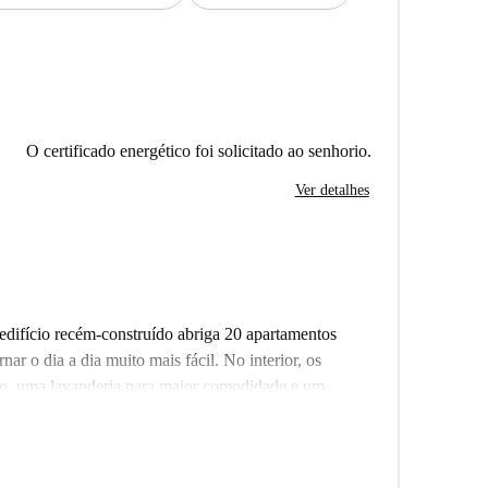
O certificado energético foi solicitado ao senhorio.
Ver detalhes
edifício recém-construído abriga 20 apartamentos
r o dia a dia muito mais fácil. No interior, os
lo, uma lavanderia para maior comodidade e um
sloca sobre duas rodas. Seja você um novato em
 estilo de vida, a localização do edifício é um
 metrô Turmstraße (U9) a uma curta caminhada,