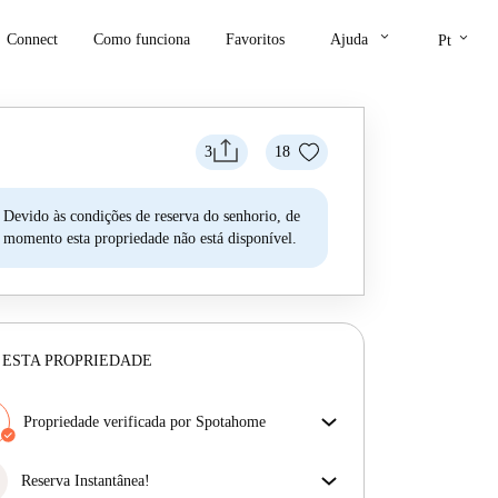
keyboard_arrow_down
keyboard_arrow_down
Connect
Como funciona
Favoritos
Ajuda
Pt
3
18
Devido às condições de reserva do senhorio, de
momento esta propriedade não está disponível.
 ESTA PROPRIEDADE
Propriedade verificada por Spotahome
A nossa equipa revisou a casa para assegurar que
obténs exatamente o que vês no anúncio.
Reserva Instantânea!