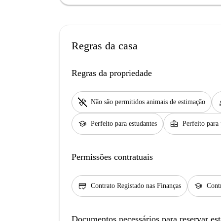
Regras da casa
Regras da propriedade
pet_supplies
h
Não são permitidos animais de estimação
school
business_center
Perfeito para estudantes
Perfeito para 
Permissões contratuais
credit_score
school
Contrato Registado nas Finanças
Contr
Documentos necessários para reservar est