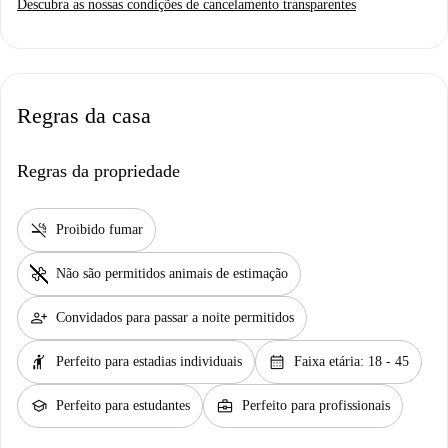
Descubra as nossas condições de cancelamento transparentes
Regras da casa
Regras da propriedade
smoke_free
Proibido fumar
pet_supplies
Não são permitidos animais de estimação
person_add
Convidados para passar a noite permitidos
hail
calendar_month
Perfeito para estadias individuais
Faixa etária: 18 - 45
school
business_center
Perfeito para estudantes
Perfeito para profissionais