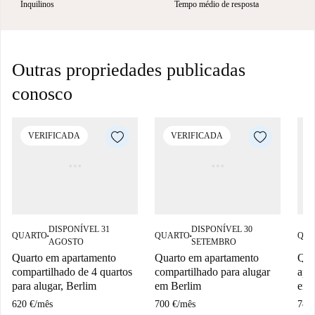
Inquilinos
Tempo médio de resposta
Outras propriedades publicadas
conosco
VERIFICADA
VERIFICADA
DISPONÍVEL 31
DISPONÍVEL 30
QUARTO
QUARTO
QUA
■
■
AGOSTO
SETEMBRO
Quarto em apartamento
Quarto em apartamento
Qua
compartilhado de 4 quartos
compartilhado para alugar
apa
para alugar, Berlim
em Berlim
em 
620 €
/
mês
700 €
/
mês
780