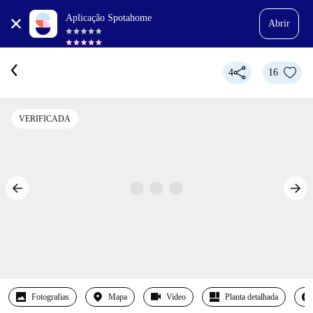
Aplicação Spotahome
Abrir
4
16
VERIFICADA
Fotografias
Mapa
Video
Planta detalhada