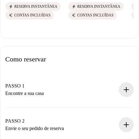
electric_bolt
electric_bolt
electric_bolt
RESERVA INSTANTÂNEA
RESERVA INSTANTÂNEA
euro
euro
euro
CONTAS INCLUÍDAS
CONTAS INCLUÍDAS
Como reservar
PASSO 1
Encontre a sua casa
Processo de reserva 100% online.
Casas e Proprietários verificados.
Você tem todas as informações necessárias
PASSO 2
antecipadamente.
Envie o seu pedido de reserva