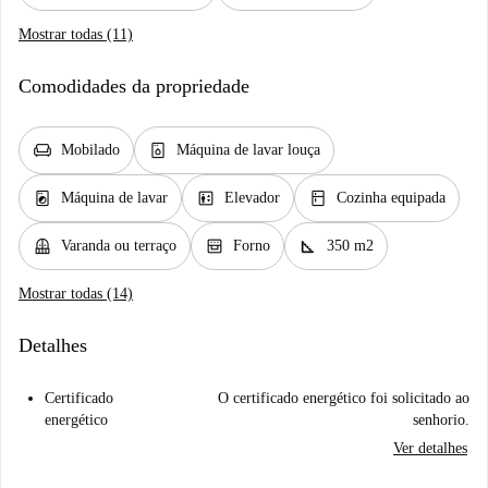
Mostrar todas (11)
Comodidades da propriedade
chair
dishwasher_gen
Mobilado
Máquina de lavar louça
local_laundry_service
elevator
kitchen
Máquina de lavar
Elevador
Cozinha equipada
balcony
oven_gen
square_foot
Varanda ou terraço
Forno
350 m2
Mostrar todas (14)
Detalhes
Certificado
O certificado energético foi solicitado ao
energético
senhorio.
Ver detalhes