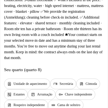
heating, electricity, water · high speed internet · mattress, mattress
cover · blanket · pillow ✅We provide the registration
(Anmeldung); cleaning before check-in included. ✅Additional
features: · elevator · shared terrace · monthly cleaning included ·
Room nbr ten has a private bathroom · Room nbr thirteen has its
own living room with a couch included 🛎️Your contract starts on
your selected move-in date and has a minimum stay of three
months. You’re free to move out anytime during your last rental
month. Keep in mind: the contract always ends on the last day of
that month.
Seu quarto (quarto 8)
water_heater
desk
dresser
Unidade de aquecimento
Secretária
Cómoda
shelves
package
key
Estantes
Arrumação
Chave independente
dresser
airline_seat_flat
Roupeiro independente
Cama de solteiro