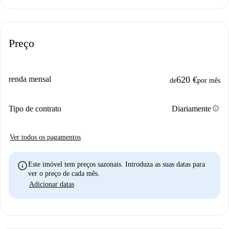
Preço
renda mensal
620 €
de
por mês
info
Tipo de contrato
Diariamente
Ver todos os pagamentos
info
Este imóvel tem preços sazonais. Introduza as suas datas para
ver o preço de cada mês.
Adicionar datas