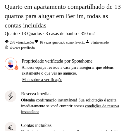
Quarto em apartamento compartilhado de 13
quartos para alugar em Berlim, todas as
contas incluídas
Quarto
13
Quartos
3
casas de banho
350
m2
visibility
favorite
person
278
visualizações
16
vezes guardado como favorito
8
interessado
ios_share
4
vezes partilhado
Propriedade verificada por Spotahome
A nossa equipa revisou a casa para assegurar que obténs
exatamente o que vês no anúncio.
Mais sobre a verificação
Reserva imediata
Obtenha confirmação instantânea! Sua solicitação é aceita
imediatamente se você cumprir nossas
condições de reserva
instantânea
Contas incluídas
euro