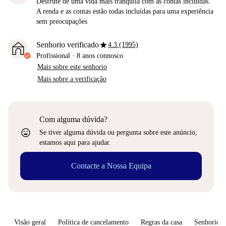
Desfrute de uma vida mais tranquila com as contas incluídas.
A renda e as contas estão todas incluídas para uma experiência
sem preocupações
star
Senhorio verificado
4.3 (1995)
Profissional
·
8 anos
connosco
Mais sobre este senhorio
Mais sobre a verificação
Com alguma dúvida?
sentiment_very_satisfied
Se tiver alguma dúvida ou pergunta sobre este anúncio,
estamos aqui para ajudar.
Contacte a Nossa Equipa
Visão geral
Política de cancelamento
Regras da casa
Senhorio