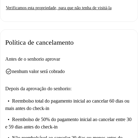
imersão cultural.
Verificamos esta propriedade, para que não tenha de visitá-la
Política de cancelamento
Antes de o senhorio aprovar
check_circle
nenhum valor será cobrado
Depois da aprovação do senhorio:
Reembolso total do pagamento inicial
ao cancelar 60 dias ou
mais antes do check-in
Reembolso de 50% do pagamento inicial
ao cancelar entre 30
e 59 dias antes do check-in
Não reembolsável
ao cancelar 29 dias ou menos antes do