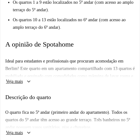
Os quartos 1 a 9 estão localizados no 5º andar (com acesso ao amplo
terraço do 5º andar).
Os quartos 10 a 13 estão localizados no 6º andar (com acesso ao
amplo terraço do 6º andar).
A opinião de Spotahome
Ideal para estudantes e profissionais que procuram acomodação em
Berlim! Este quarto em um apartamento compartilhado com 13 quartos é
mobiliado e equipado com comodidades como máquina de lavar roupa e
keyboard_arrow_down
Veja mais
lava-louças para maior conveniência. A Spotahome verificou a
propriedade, garantindo confiabilidade e altos padrões. Casais não são
Descrição do quarto
permitidos, mas pessoas de todos os gêneros são bem-vindas.
Localizado na vibrante região de Berlim, você encontrará atrações
O quarto fica no 5º andar (primeiro andar do apartamento). Todos os
turísticas como a Theodor Heuss Platz e o Mahnmal Ewige Flamme nas
quartos do 5º andar têm acesso ao grande terraço. Três banheiros no 5º
proximidades. O acesso ao mercado 'Ledo' e uma infinidade de
andar possuem vasos sanitários, pias e chuveiros.
restaurantes, como o Block House e o Prime Kebab, complementam a
keyboard_arrow_down
Veja mais
animada experiência residencial. Esta área garante acessibilidade e