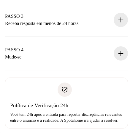
Envie detalhes básicos do seu perfil e método de
pagamento.
Não cobramos nada até que o proprietário confirme.
PASSO 3
Receba resposta em menos de 24 horas
O proprietário tem até 24 horas para confirmar.
Se aceita, faremos a cobrança e conectaremos você ao
proprietário.
PASSO 4
Se recusada: não cobraremos nada e ofereceremos
Mude-se
alternativas.
Combine os detalhes da chegada com o proprietário,
Documentos necessários para “
Spotahome plus
”.
entrega das chaves, etc.
Documento de identidade ou Passaporte
A Spotahome só transferirá o primeiro pagamento se você
Comprovante de solvência
não comunicar nenhum problema.
Débito direto bancário
Política de Verificação 24h
Você tem 24h após a entrada para reportar discrepâncias relevantes
entre o anúncio e a realidade. A Spotahome irá ajudar a resolver.