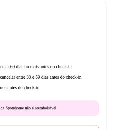
stância, oferecendo uma visão histórica única.
ste estúdio a sua nova casa.
celar 60 dias ou mais antes do check-in
cancelar entre 30 e 59 dias antes do check-in
nos antes do check-in
o da Spotahome
não é reembolsável