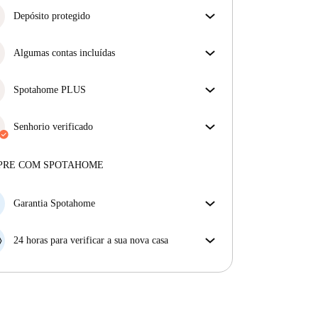
Depósito protegido
Estamos aqui para ajudar! Se o seu senhorio não
devolver o seu depósito, nós vamos fazê-lo.
Algumas contas incluídas
Mais informações
Algumas despesas estão incluídas, outras não.
Verifica a descrição do anúncio para ver quais as
Spotahome PLUS
despesas estão incluídas na tua renda e quais terás de
Oferece a experiência mais segura para nossos
pagar à parte.
inquilinos ao fornecer acesso aos mais altos padrões
Senhorio verificado
de segurança e suporte adicional durante o
Profissional
·
7 anos
connosco
arrendamento.
Ver mais
Mais sobre este senhorio
PRE COM SPOTAHOME
Mais sobre a verificação
Garantia Spotahome
Se o proprietário cancelar a sua reserva com pouca
antecedência, nós iremos A) pagar um hotel e ajudá-
24 horas para verificar a sua nova casa
lo a encontrar novo alojamento, ou B) reembolsar o
Se a propriedade não corresponder ao prometido no
seu dinheiro na totalidade.
nosso anúncio, tem 24 horas depois de se mudar para
pedir para ser realojado.