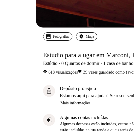
Fotografias
Mapa
Estúdio para alugar em Marconi, 
Estúdio
0
Quartos de dormir
1
casa de banho
visibility
favorite
618
visualizações
39
vezes guardado como favor
Depósito protegido
lock
Estamos aqui para ajudar! Se o seu sen
Mais informações
Algumas contas incluídas
euro
Algumas despesas estão incluídas, outras não
estão incluídas na tua renda e quais terás de