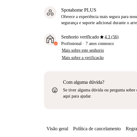
Spotahome PLUS
Oferece a experiência mais segura para noss
segurança e suporte adicional durante o ar
star
Senhorio verificado
4.3 (56)
Profissional
·
7 anos
connosco
Mais sobre este senhorio
Mais sobre a verificação
Com alguma dúvida?
sentiment_very_satisfied
Se tiver alguma dúvida ou pergunta sobre 
aqui para ajudar.
Visão geral
Política de cancelamento
Regra