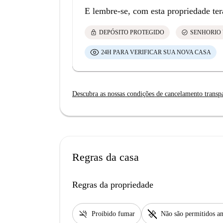
E lembre-se, com esta propriedade ter
lock
check_circle
DEPÓSITO PROTEGIDO
SENHORIO 
24H PARA VERIFICAR SUA NOVA CASA
Descubra as nossas condições de cancelamento transp
Regras da casa
Regras da propriedade
smoke_free
pet_supplies
Proibido fumar
Não são permitidos an