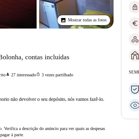
lock
Mostrar todas as fotos
euro
Bolonha, contas incluídas
SEM
person
ios_share
ito
27
interessado
3
vezes partilhado
horio não devolver o seu depósito, nós vamos fazê-lo.
. Verifica a descrição do anúncio para ver quais as despesas
 pagar à parte.