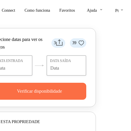
keyboard_arrow_down
keyboard_arrow_down
Connect
Como funciona
Favoritos
Ajuda
Pt
cione datas para ver os
3
39
ços
ATA ENTRADA
DATA SAÍDA
Verificar disponibilidade
 ESTA PROPRIEDADE