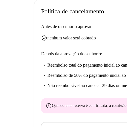
Medievale e o Palazzo Fava estão a uma curta di
Mergulhe na rica cultura de Bolonha, tornando e
Política de cancelamento
Antes de o senhorio aprovar
check_circle
nenhum valor será cobrado
Depois da aprovação do senhorio:
Reembolso total do pagamento inicial
ao can
Reembolso de 50% do pagamento inicial
ao 
Não reembolsável
ao cancelar 29 dias ou me
error
Quando uma reserva é confirmada, a comissã