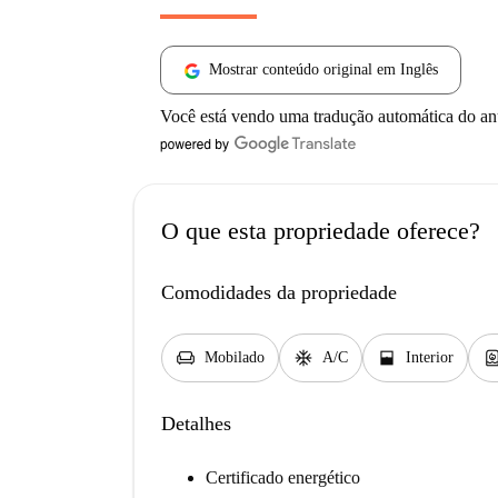
Mostrar conteúdo original em Inglês
Você está vendo uma tradução automática do a
O que esta propriedade oferece?
Comodidades da propriedade
chair
ac_unit
window_open
water_hea
Mobilado
A/C
Interior
Detalhes
Certificado energético