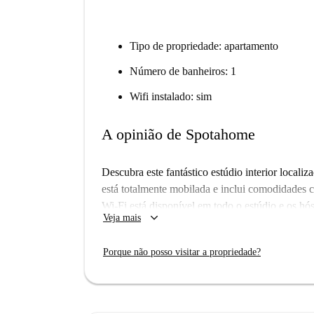
Tipo de propriedade: apartamento
Número de banheiros: 1
Wifi instalado: sim
A opinião de Spotahome
Descubra este fantástico estúdio interior local
está totalmente mobilada e inclui comodidades 
Wi-Fi está disponível em todo o estúdio e os hó
keyboard_arrow_down
Veja mais
permitido fumar nem animais de estimação na pr
Spotahome passam por um processo completo de 
Porque não posso visitar a propriedade?
tornando-o uma ótima opção para a sua próxima
Situado no vibrante bairro de Marconi, o estúd
Solo A, Targa Albergo del Pellegrino e Via Ug