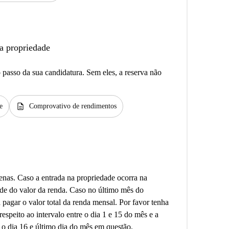
a propriedade
passo da sua candidatura. Sem eles, a reserva não
description
e
Comprovativo de rendimentos
enas. Caso a entrada na propriedade ocorra na
de do valor da renda. Caso no último mês do
 pagar o valor total da renda mensal. Por favor tenha
espeito ao intervalo entre o dia 1 e 15 do mês e a
e o dia 16 e último dia do mês em questão.