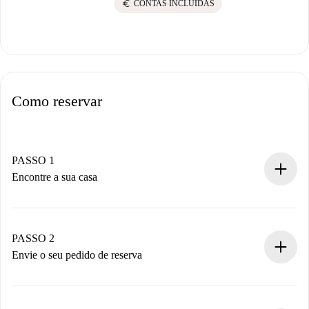
euro
CONTAS INCLUÍDAS
Como reservar
PASSO 1
Encontre a sua casa
Processo de reserva 100% online.
Casas e Proprietários verificados.
Você tem todas as informações necessárias
PASSO 2
antecipadamente.
Envie o seu pedido de reserva
Envie detalhes básicos do seu perfil e método de
pagamento.