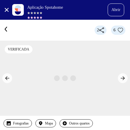
Aplicação Spotahome
Abrir
2
6
VERIFICADA
Fotografias
Mapa
Outros quartos