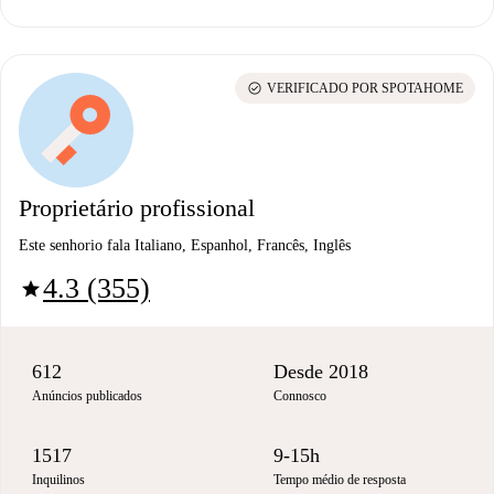
check_circle
VERIFICADO POR SPOTAHOME
Proprietário profissional
Este senhorio fala Italiano, Espanhol, Francês, Inglês
4.3 (355)
star
612
Desde 2018
Anúncios publicados
Connosco
1517
9-15h
Inquilinos
Tempo médio de resposta