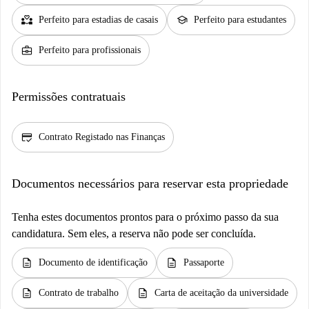
partner_heart
school
Perfeito para estadias de casais
Perfeito para estudantes
business_center
Perfeito para profissionais
Permissões contratuais
credit_score
Contrato Registado nas Finanças
Documentos necessários para reservar esta propriedade
Tenha estes documentos prontos para o próximo passo da sua
candidatura. Sem eles, a reserva não pode ser concluída.
description
description
Documento de identificação
Passaporte
description
description
Contrato de trabalho
Carta de aceitação da universidade