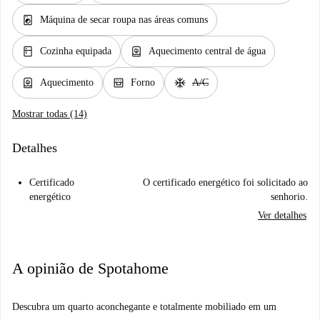
local_laundry_service
Máquina de secar roupa nas áreas comuns
kitchen
water_heater
Cozinha equipada
Aquecimento central de água
water_heater
oven_gen
ac_unit
Aquecimento
Forno
A/C
Mostrar todas (14)
Detalhes
Certificado
O certificado energético foi solicitado ao
energético
senhorio.
Ver detalhes
A opinião de Spotahome
Descubra um quarto aconchegante e totalmente mobiliado em um