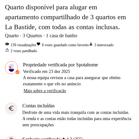
Quarto disponível para alugar em
apartamento compartilhado de 3 quartos em
La Bastide, com todas as contas inclusas.
Quarto
3
Quartos
1
casa de banho
visibility
favorite
person
159
visualizações
6
vezes guardado como favorito
3
interessado
ios_share
2
vezes partilhado
Propriedade verificada por Spotahome
Verificado em
23 dez 2025
A nossa equipa revisou a casa para assegurar que obténs
exatamente o que vês no anúncio.
Mais sobre a verificação
Contas incluídas
euro
Desfrute de uma vida mais tranquila com as contas incluídas.
A renda e as contas estão todas incluídas para uma experiência
sem preocupações