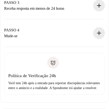
Não cobramos nada até que o proprietário confirme.
PASSO 3
Receba resposta em menos de 24 horas
O proprietário tem até 24 horas para confirmar.
Se aceita, faremos a cobrança e conectaremos você ao
proprietário.
PASSO 4
Se recusada: não cobraremos nada e ofereceremos
Mude-se
alternativas.
Combine os detalhes da chegada com o proprietário,
Documentos necessários para “
Spotahome plus
”.
entrega das chaves, etc.
Documento de identidade ou Passaporte
A Spotahome só transferirá o primeiro pagamento se você
Comprovante de solvência
não comunicar nenhum problema.
Débito direto bancário
Política de Verificação 24h
Você tem 24h após a entrada para reportar discrepâncias relevantes
entre o anúncio e a realidade. A Spotahome irá ajudar a resolver.