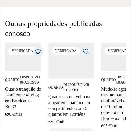
Outras propriedades publicadas
conosco
VERIFICADA
VERIFICADA
VERIFICADA
DISPONÍVEL
DISPON
QUARTO
QUARTO
■
■
08 AGOSTO
08 AGOS
DISPONÍVEL 08
QUARTO
Quarto tranquilo de
Mude-se agora
■
AGOSTO
14m² em co-living
mesmo para est
Quarto disponível para
em Bordeaux -
confortável qua
alugar em apartamento
BO33
de 10 m² no
compartilhado com 6
coliving em
quartos em Bordéus
690 €
/
mês
Bordeaux - BO
680 €
/
mês
605 €
/
mês