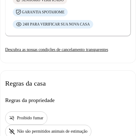
GARANTIA SPOTAHOME
24H PARA VERIFICAR SUA NOVA CASA
Descubra as nossas condições de cancelamento transparentes
Regras da casa
Regras da propriedade
smoke_free
Proibido fumar
pet_supplies
Não são permitidos animais de estimação