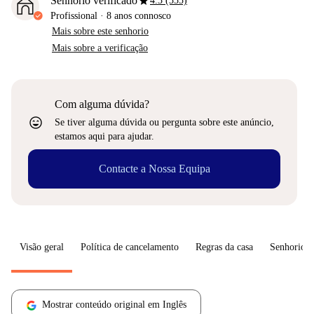
star
Senhorio verificado
4.3 (355)
Profissional
·
8 anos
connosco
Mais sobre este senhorio
Mais sobre a verificação
Com alguma dúvida?
sentiment_very_satisfied
Se tiver alguma dúvida ou pergunta sobre este anúncio,
estamos aqui para ajudar.
Contacte a Nossa Equipa
Visão geral
Política de cancelamento
Regras da casa
Senhorio
Mostrar conteúdo original em Inglês