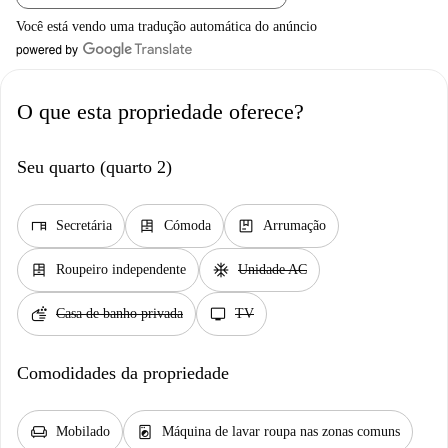
Você está vendo uma tradução automática do anúncio
O que esta propriedade oferece?
Seu quarto (quarto 2)
desk
dresser
package
Secretária
Cómoda
Arrumação
dresser
ac_unit
Roupeiro independente
Unidade AC
soap
tv
Casa de banho privada
TV
Comodidades da propriedade
chair
local_laundry_service
Mobilado
Máquina de lavar roupa nas zonas comuns