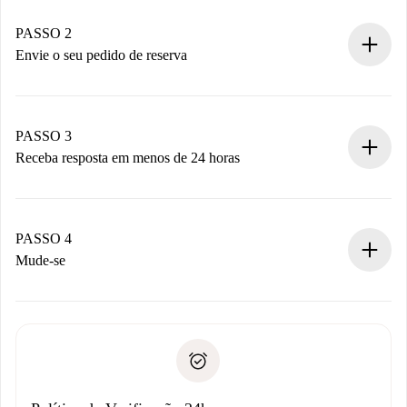
Casas e Proprietários verificados.
Você tem todas as informações necessárias
PASSO 2
antecipadamente.
Envie o seu pedido de reserva
Envie detalhes básicos do seu perfil e método de
pagamento.
Não cobramos nada até que o proprietário confirme.
PASSO 3
Receba resposta em menos de 24 horas
O proprietário tem até 24 horas para confirmar.
Se aceita, faremos a cobrança e conectaremos você ao
proprietário.
PASSO 4
Se recusada: não cobraremos nada e ofereceremos
Mude-se
alternativas.
Combine os detalhes da chegada com o proprietário,
Documentos necessários para “
Spotahome plus
”.
entrega das chaves, etc.
Documento de identidade ou Passaporte
A Spotahome só transferirá o primeiro pagamento se você
Comprovante de solvência
não comunicar nenhum problema.
Débito direto bancário