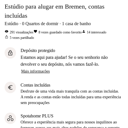
Estúdio para alugar em Bremen, contas
incluídas
Estúdio
0
Quartos de dormir
1
casa de banho
visibility
favorite
person
291
visualizações
8
vezes guardado como favorito
14
interessado
ios_share
5
vezes partilhado
Depósito protegido
lock
Estamos aqui para ajudar! Se o seu senhorio não
devolver o seu depósito, nós vamos fazê-lo.
Mais informações
Contas incluídas
euro
Desfrute de uma vida mais tranquila com as contas incluídas.
A renda e as contas estão todas incluídas para uma experiência
sem preocupações
Spotahome PLUS
Oferece a experiência mais segura para nossos inquilinos ao
fornecer acesso aos mais altos padrões de segurança e suporte