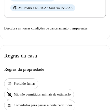
24H PARA VERIFICAR SUA NOVA CASA
Descubra as nossas condições de cancelamento transparentes
Regras da casa
Regras da propriedade
smoke_free
Proibido fumar
pet_supplies
Não são permitidos animais de estimação
person_add
Convidados para passar a noite permitidos