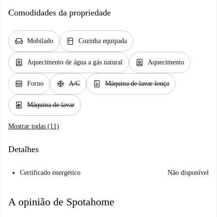
Comodidades da propriedade
chair
kitchen
Mobilado
Cozinha equipada
water_heater
water_heater
Aquecimento de água a gás natural
Aquecimento
oven_gen
ac_unit
dishwasher_gen
Forno
A/C
Máquina de lavar louça
local_laundry_service
Máquina de lavar
Mostrar todas (11)
Detalhes
Certificado energético
Não disponível
A opinião de Spotahome