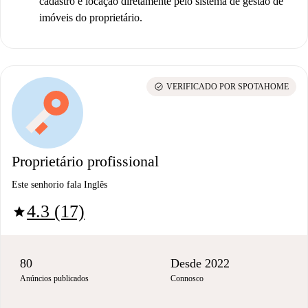
cadastro e locação diretamente pelo sistema de gestão de
imóveis do proprietário.
check_circle
VERIFICADO POR SPOTAHOME
Proprietário profissional
Este senhorio fala Inglês
4.3 (17)
star
80
Desde 2022
Anúncios publicados
Connosco