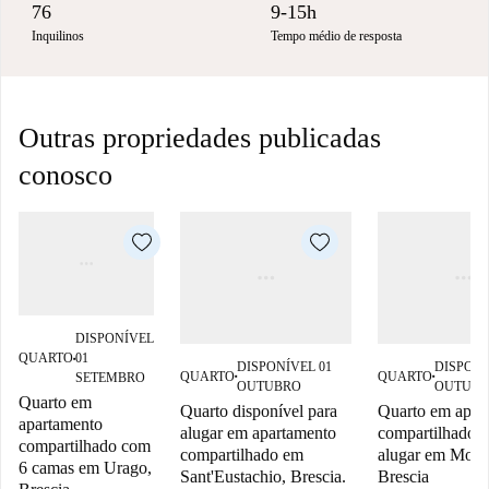
76
9-15h
Inquilinos
Tempo médio de resposta
Outras propriedades publicadas
conosco
DISPONÍVEL
QUARTO
01
■
DISPONÍVEL 01
DISPONÍ
QUARTO
QUARTO
SETEMBRO
■
■
OUTUBRO
OUTUB
Quarto em
Quarto disponível para
Quarto em apar
apartamento
alugar em apartamento
compartilhado p
compartilhado com
compartilhado em
alugar em Mom
6 camas em Urago,
Sant'Eustachio, Brescia.
Brescia