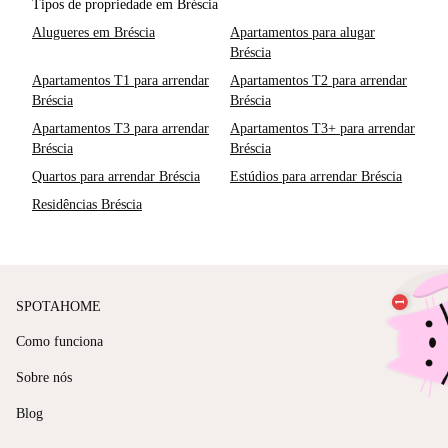
Tipos de propriedade em Bréscia
Alugueres em Bréscia
Apartamentos para alugar
Bréscia
Apartamentos T1 para arrendar
Apartamentos T2 para arrendar
Bréscia
Bréscia
Apartamentos T3 para arrendar
Apartamentos T3+ para arrendar
Bréscia
Bréscia
Quartos para arrendar Bréscia
Estúdios para arrendar Bréscia
Residências Bréscia
SPOTAHOME
Como funciona
Sobre nós
Blog