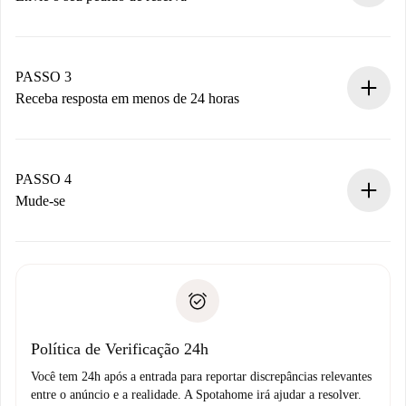
Envie detalhes básicos do seu perfil e método de
pagamento.
Não cobramos nada até que o proprietário confirme.
PASSO 3
Receba resposta em menos de 24 horas
O proprietário tem até 24 horas para confirmar.
Se aceita, faremos a cobrança e conectaremos você ao
proprietário.
PASSO 4
Se recusada: não cobraremos nada e ofereceremos
Mude-se
alternativas.
Combine os detalhes da chegada com o proprietário,
Documentos necessários para “
Spotahome plus
”.
entrega das chaves, etc.
Documento de identidade ou Passaporte
A Spotahome só transferirá o primeiro pagamento se você
Comprovante de solvência
não comunicar nenhum problema.
Débito direto bancário
Política de Verificação 24h
Você tem 24h após a entrada para reportar discrepâncias relevantes
entre o anúncio e a realidade. A Spotahome irá ajudar a resolver.