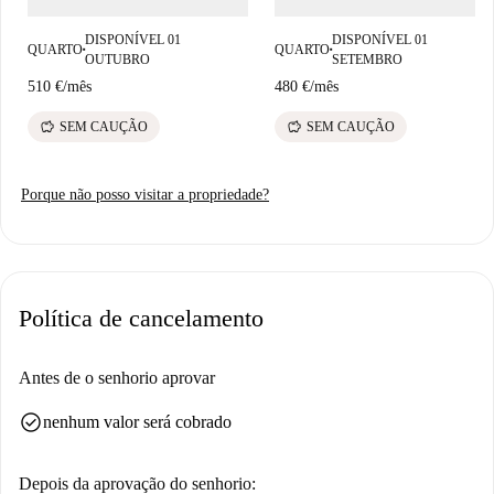
DISPONÍVEL 01
DISPONÍVEL 01
QUARTO
QUARTO
■
■
OUTUBRO
SETEMBRO
510 €
/
mês
480 €
/
mês
savings
savings
SEM CAUÇÃO
SEM CAUÇÃO
Porque não posso visitar a propriedade?
Política de cancelamento
Antes de o senhorio aprovar
check_circle
nenhum valor será cobrado
Depois da aprovação do senhorio: