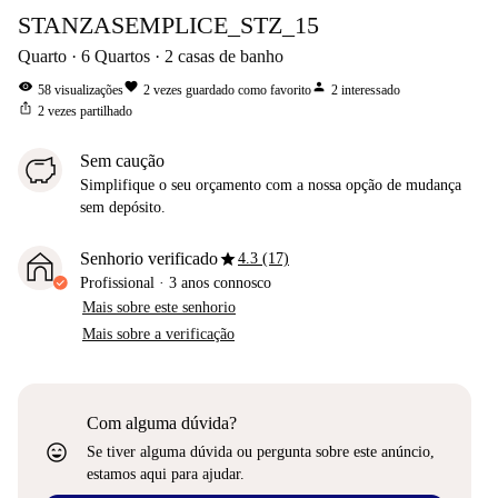
STANZASEMPLICE_STZ_15
Quarto
6
Quartos
2
casas de banho
visibility
favorite
person
58
visualizações
2
vezes guardado como favorito
2
interessado
ios_share
2
vezes partilhado
Sem caução
Simplifique o seu orçamento com a nossa opção de mudança
sem depósito.
star
Senhorio verificado
4.3 (17)
Profissional
·
3 anos
connosco
Mais sobre este senhorio
Mais sobre a verificação
Com alguma dúvida?
sentiment_very_satisfied
Se tiver alguma dúvida ou pergunta sobre este anúncio,
estamos aqui para ajudar.