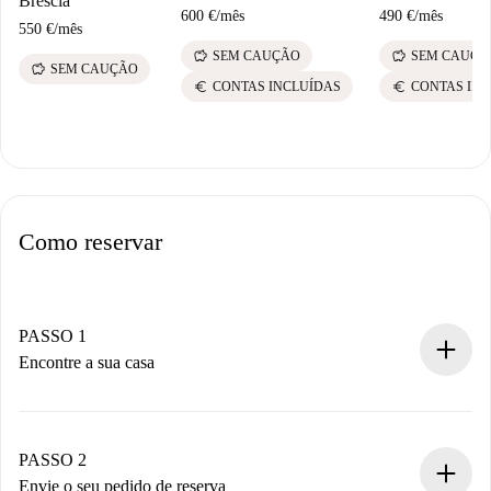
Brescia
600 €
/
mês
490 €
/
mês
550 €
/
mês
savings
savings
SEM CAUÇÃO
SEM CAUÇÃ
savings
SEM CAUÇÃO
euro
euro
CONTAS INCLUÍDAS
CONTAS IN
Como reservar
PASSO 1
Encontre a sua casa
Processo de reserva 100% online.
Casas e Proprietários verificados.
Você tem todas as informações necessárias
PASSO 2
antecipadamente.
Envie o seu pedido de reserva