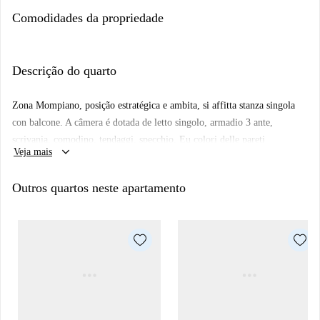
Comodidades da propriedade
Descrição do quarto
Zona Mompiano, posição estratégica e ambita, si affitta stanza singola
con balcone. A câmera é dotada de letto singolo, armadio 3 ante,
scrivania, comodino, tendaggi, specchio. Eu colori delle pareti
keyboard_arrow_down
Veja mais
favoriscono il buon umore e aiutano nello studio.
Outros quartos neste apartamento