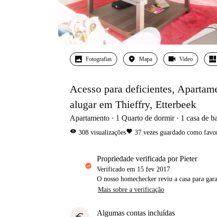
Fotografias
Mapa
Video
Acesso para deficientes, Apartam
alugar em Thieffry, Etterbeek
Apartamento
1
Quarto de dormir
1
casa de b
visibility
favorite
308
visualizações
37
vezes guardado como favor
propriedade verificada por Pieter
Verificado em
15 fev 2017
O nosso homechecker reviu a casa para gar
Mais sobre a verificação
Algumas contas incluídas