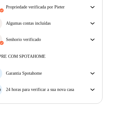
propriedade verificada por Pieter
O nosso homechecker reviu a casa para garantir que
obtém exatamente o que vê no anúncio.
Algumas contas incluídas
Mais sobre a verificação
Algumas despesas estão incluídas, outras não.
Verifica a descrição do anúncio para ver quais as
Senhorio verificado
despesas estão incluídas na tua renda e quais terás de
Profissional
·
10 anos
connosco
pagar à parte.
Mais sobre este senhorio
PRE COM SPOTAHOME
Mais sobre a verificação
Garantia Spotahome
Se o proprietário cancelar a sua reserva com pouca
antecedência, nós iremos A) pagar um hotel e ajudá-
24 horas para verificar a sua nova casa
lo a encontrar novo alojamento, ou B) reembolsar o
Se a propriedade não corresponder ao prometido no
seu dinheiro na totalidade.
nosso anúncio, tem 24 horas depois de se mudar para
pedir para ser realojado.