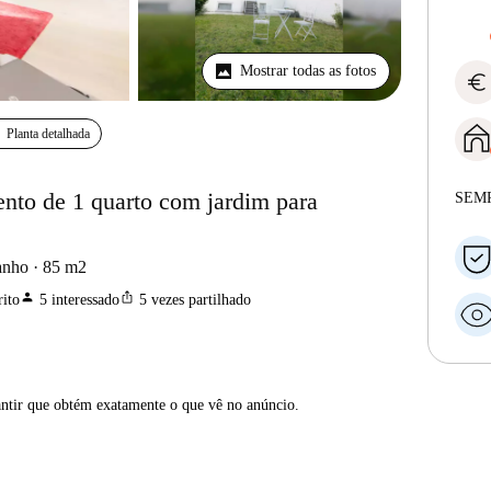
Mostrar todas as fotos
euro
Planta detalhada
ento de 1 quarto com jardim para
SEM
anho
85
m2
person
ios_share
ito
5
interessado
5
vezes partilhado
antir que obtém exatamente o que vê no anúncio.