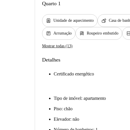
Quarto 1
water_heater
soap
Unidade de aquecimento
Casa de banh
package
dresser
window_clo
Arrumação
Roupeiro embutido
Mostrar todas (13)
Detalhes
Certificado energético
Tipo de imóvel: apartamento
Piso: chão
Elevador: não
Número de banheiros: 1