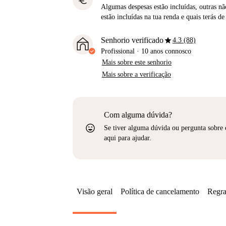
euro
Algumas despesas estão incluídas, outras não
estão incluídas na tua renda e quais terás de
star
Senhorio verificado
4.3 (88)
Profissional
·
10 anos
connosco
Mais sobre este senhorio
Mais sobre a verificação
Com alguma dúvida?
sentiment_very_satisfied
Se tiver alguma dúvida ou pergunta sobre 
aqui para ajudar.
Visão geral
Política de cancelamento
Regra