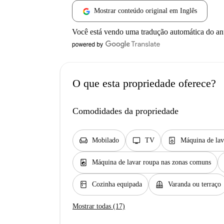
Mostrar conteúdo original em Inglês
Você está vendo uma tradução automática do a
O que esta propriedade oferece?
Comodidades da propriedade
chair
tv
dishwasher_gen
Mobilado
TV
Máquina de lav
local_laundry_service
Máquina de lavar roupa nas zonas comuns
kitchen
balcony
Cozinha equipada
Varanda ou terraço
Mostrar todas (17)