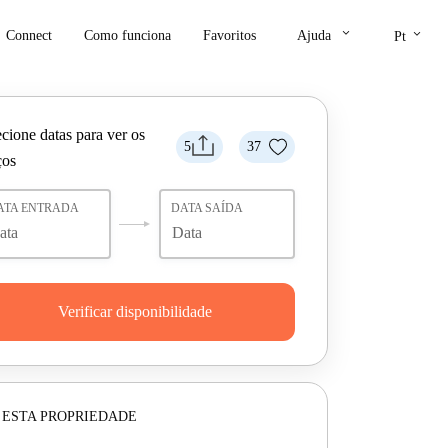
keyboard_arrow_down
keyboard_arrow_down
Connect
Como funciona
Favoritos
Ajuda
Pt
cione datas para ver os
5
37
ços
ATA ENTRADA
DATA SAÍDA
Verificar disponibilidade
 ESTA PROPRIEDADE