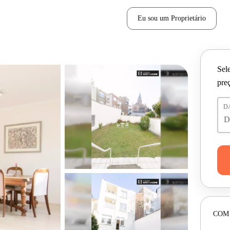
Eu sou um Proprietário
Sele
pre
D
COM