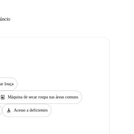
núncio
ar louça
local_laundry_service
Máquina de secar roupa nas áreas comuns
accessible
Acesso a deficientes