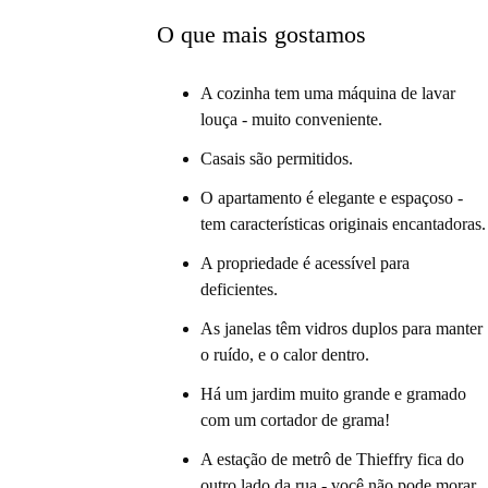
acesso fácil ao resto da cidade.
O que mais gostamos
A cozinha tem uma máquina de lavar
louça - muito conveniente.
Casais são permitidos.
O apartamento é elegante e espaçoso -
tem características originais encantadoras.
A propriedade é acessível para
deficientes.
As janelas têm vidros duplos para manter
o ruído, e o calor dentro.
Há um jardim muito grande e gramado
com um cortador de grama!
A estação de metrô de Thieffry fica do
outro lado da rua - você não pode morar