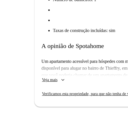
Taxas de construção incluídas: sim
A opinião de Spotahome
Um apartamento acessível para hóspedes com mo
disponível para alugar no bairro de Thieffry, e
que você poderia chamar de um apartamento de 
keyboard_arrow_down
Veja mais
natural, que dá acesso ao jardim muito grande 
cozinha está totalmente equipada e há uma pequ
Verificamos esta propriedade, para que não tenha de v
estar.
Este apartamento fica na parte Thieffry de Ett
é o lar de muitas lojas, cafés e restaurantes, e 
distância. Se você andar um pouco mais, você c
Thieffry fica a menos de um minuto de distância 