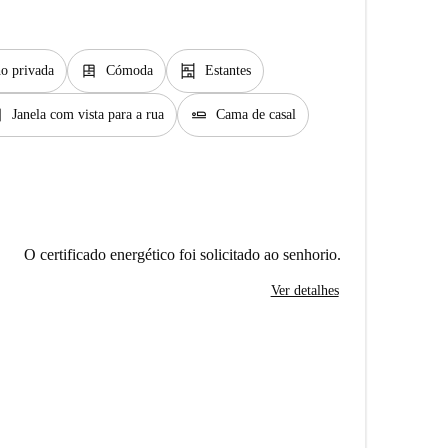
dresser
shelves
o privada
Cómoda
Estantes
sed
airline_seat_flat
Janela com vista para a rua
Cama de casal
O certificado energético foi solicitado ao senhorio.
Ver detalhes