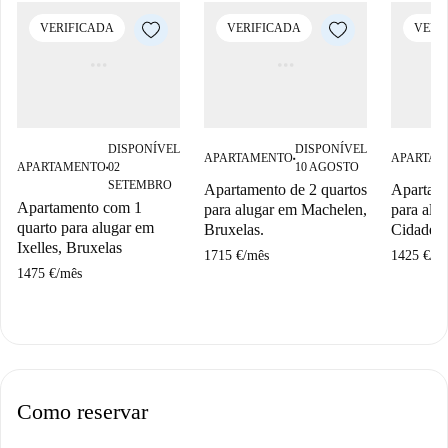
VERIFICADA
VERIFICADA
VERI
DISPONÍVEL
DISPONÍVEL
APARTAMENTO
APARTAM
■
APARTAMENTO
02
10 AGOSTO
■
SETEMBRO
Apartamento de 2 quartos
Apartame
Apartamento com 1
para alugar em Machelen,
para alu
quarto para alugar em
Bruxelas.
Cidade d
Ixelles, Bruxelas
1715 €
/
mês
1425 €
/
m
1475 €
/
mês
Como reservar