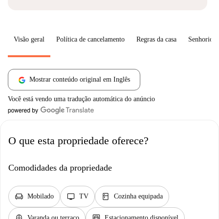
Visão geral
Política de cancelamento
Regras da casa
Senhorio
Mostrar conteúdo original em Inglês
Você está vendo uma tradução automática do anúncio
O que esta propriedade oferece?
Comodidades da propriedade
chair
tv
kitchen
Mobilado
TV
Cozinha equipada
balcony
garage
Varanda ou terraço
Estacionamento disponível