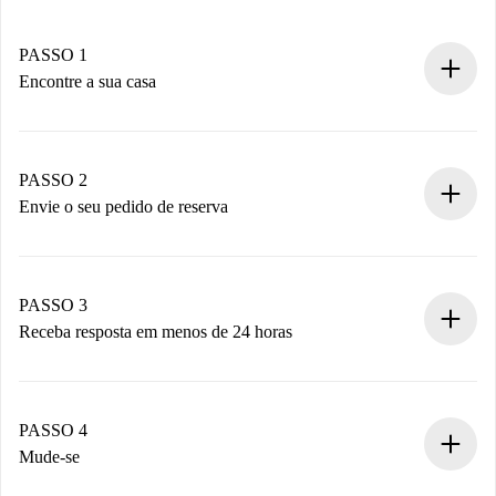
PASSO 1
Encontre a sua casa
Processo de reserva 100% online.
Casas e Proprietários verificados.
Você tem todas as informações necessárias
PASSO 2
antecipadamente.
Envie o seu pedido de reserva
Envie detalhes básicos do seu perfil e método de
pagamento.
Não cobramos nada até que o proprietário confirme.
PASSO 3
Receba resposta em menos de 24 horas
O proprietário tem até 24 horas para confirmar.
Se aceita, faremos a cobrança e conectaremos você ao
proprietário.
PASSO 4
Se recusada: não cobraremos nada e ofereceremos
Mude-se
alternativas.