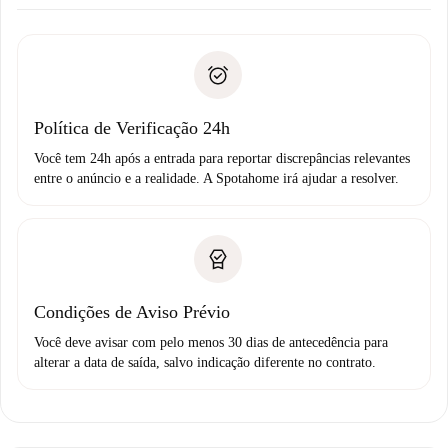
Combine os detalhes da chegada com o proprietário,
Documentos necessários para “
Spotahome plus
”.
entrega das chaves, etc.
Documento de identidade ou Passaporte
A Spotahome só transferirá o primeiro pagamento se você
Comprovante de solvência
não comunicar nenhum problema.
Débito direto bancário
Política de Verificação 24h
Você tem 24h após a entrada para reportar discrepâncias relevantes
entre o anúncio e a realidade. A Spotahome irá ajudar a resolver.
Condições de Aviso Prévio
Você deve avisar com pelo menos 30 dias de antecedência para
alterar a data de saída, salvo indicação diferente no contrato.