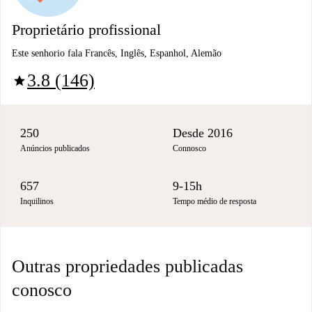
Proprietário profissional
Este senhorio fala Francês, Inglês, Espanhol, Alemão
3.8 (146)
star
250
Desde 2016
Anúncios publicados
Connosco
657
9-15h
Inquilinos
Tempo médio de resposta
Outras propriedades publicadas
conosco