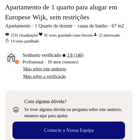
Apartamento de 1 quarto para alugar em
Europese Wijk, sem restrições
Apartamento
1
Quarto de dormir
casas de banho
67
m2
visibility
favorite
person
1531
visualizações
91
vezes guardado como favorito
22
interessado
ios_share
14
vezes partilhado
star
Senhorio verificado
3.8 (146)
Profissional
·
10 anos
connosco
Mais sobre este senhorio
Mais sobre a verificação
Com alguma dúvida?
sentiment_very_satisfied
Se tiver alguma dúvida ou pergunta sobre este anúncio,
estamos aqui para ajudar.
Contacte a Nossa Equipa