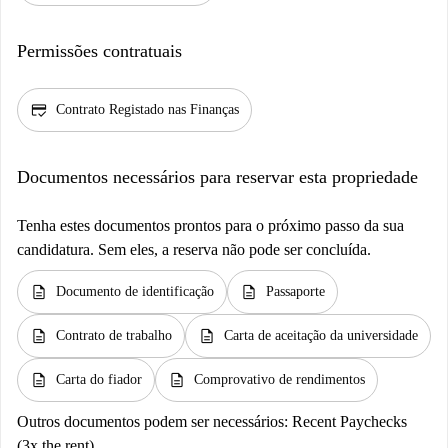
Permissões contratuais
credit_score
Contrato Registado nas Finanças
Documentos necessários para reservar esta propriedade
Tenha estes documentos prontos para o próximo passo da sua
candidatura. Sem eles, a reserva não pode ser concluída.
description
description
Documento de identificação
Passaporte
description
description
Contrato de trabalho
Carta de aceitação da universidade
description
description
Carta do fiador
Comprovativo de rendimentos
Outros documentos podem ser necessários:
Recent Paychecks
(3x the rent)