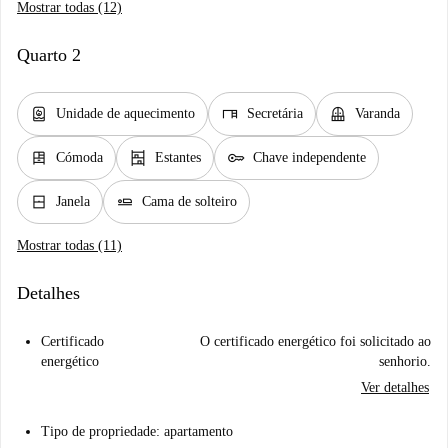
Mostrar todas (12)
Quarto 2
water_heater
desk
balcony
Unidade de aquecimento
Secretária
Varanda
dresser
shelves
key
Cómoda
Estantes
Chave independente
window_closed
airline_seat_flat
Janela
Cama de solteiro
Mostrar todas (11)
Detalhes
Certificado
O certificado energético foi solicitado ao
energético
senhorio.
Ver detalhes
Tipo de propriedade: apartamento