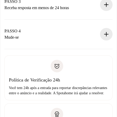
Não cobramos nada até que o proprietário confirme.
PASSO 3
Receba resposta em menos de 24 horas
O proprietário tem até 24 horas para confirmar.
Se aceita, faremos a cobrança e conectaremos você ao
proprietário.
PASSO 4
Se recusada: não cobraremos nada e ofereceremos
Mude-se
alternativas.
Combine os detalhes da chegada com o proprietário,
Documentos necessários para “
Spotahome plus
”.
entrega das chaves, etc.
Documento de identidade ou Passaporte
A Spotahome só transferirá o primeiro pagamento se você
Comprovante de solvência
não comunicar nenhum problema.
Débito direto bancário
Política de Verificação 24h
Você tem 24h após a entrada para reportar discrepâncias relevantes
entre o anúncio e a realidade. A Spotahome irá ajudar a resolver.