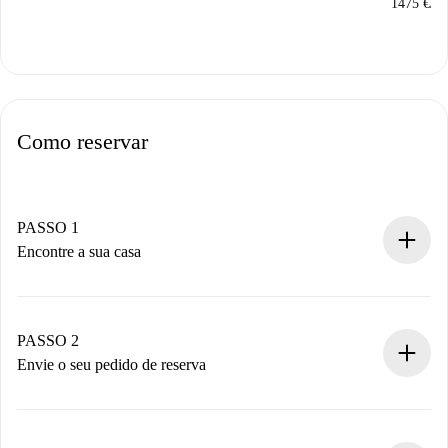
1475 €
/
m
Como reservar
PASSO 1
Encontre a sua casa
Processo de reserva 100% online.
Casas e Proprietários verificados.
Você tem todas as informações necessárias
PASSO 2
antecipadamente.
Envie o seu pedido de reserva
Envie detalhes básicos do seu perfil e método de
pagamento.