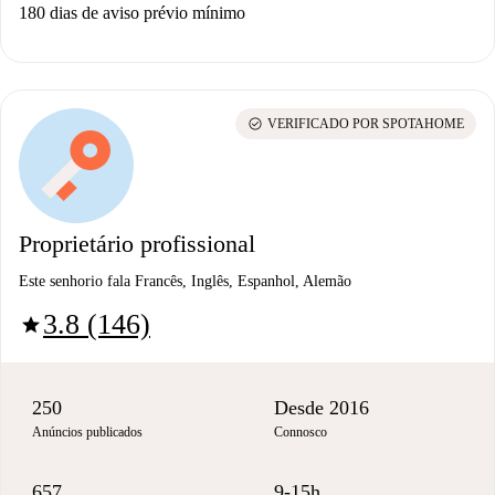
180 dias de aviso prévio mínimo
check_circle
VERIFICADO POR SPOTAHOME
Proprietário profissional
Este senhorio fala Francês, Inglês, Espanhol, Alemão
3.8 (146)
star
250
Desde 2016
Anúncios publicados
Connosco
657
9-15h