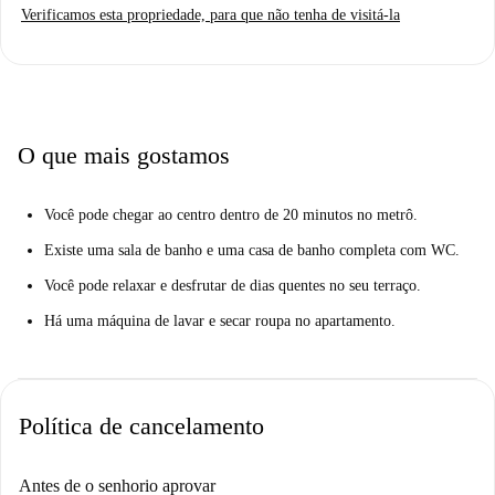
Verificamos esta propriedade, para que não tenha de visitá-la
aberto, sala de estar e sala de jantar é brilhante, ea decoração é
confortável, com alguns toques retro. A cozinha está totalmente equipada
com tudo que você precisa, e há uma máquina de lavar roupa na
propriedade.
Ixelles é um bairro de luxo com vários parques belos e tranquilos. É
O que mais gostamos
também uma área cheia de alunos que frequentam campi universitários
próximos. Há um Carrefour Express na mesma rua e outros
Você pode chegar ao centro dentro de 20 minutos no metrô.
supermercados estão a 5 minutos a pé. Se você gosta de se manter ativo,
há um ginásio nas proximidades. Há também uma academia de escalada
Existe uma sala de banho e uma casa de banho completa com WC.
a 15 minutos e uma pista de boliche nas proximidades. Você terá que ir
Você pode relaxar e desfrutar de dias quentes no seu terraço.
um pouco mais longe para uma variedade de restaurantes, mas há pelo
Há uma máquina de lavar e secar roupa no apartamento.
menos alguns lugares próximos à sua nova casa.
Política de cancelamento
Antes de o senhorio aprovar