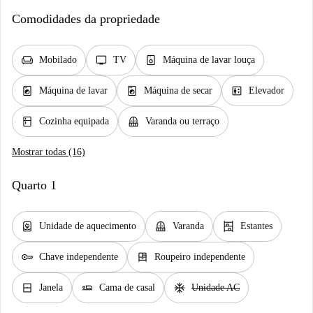
Comodidades da propriedade
chair
tv
dishwasher_gen
Mobilado
TV
Máquina de lavar louça
local_laundry_service
local_laundry_service
elevator
Máquina de lavar
Máquina de secar
Elevador
kitchen
balcony
Cozinha equipada
Varanda ou terraço
Mostrar todas (16)
Quarto 1
water_heater
balcony
shelves
Unidade de aquecimento
Varanda
Estantes
key
dresser
Chave independente
Roupeiro independente
window_closed
airline_seat_flat
ac_unit
Janela
Cama de casal
Unidade AC