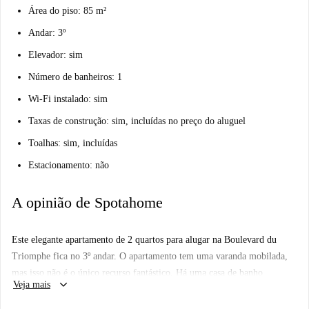
Área do piso: 85 m²
Andar: 3º
Elevador: sim
Número de banheiros: 1
Wi-Fi instalado: sim
Taxas de construção: sim, incluídas no preço do aluguel
Toalhas: sim, incluídas
Estacionamento: não
A opinião de Spotahome
Este elegante apartamento de 2 quartos para alugar na Boulevard du
Triomphe fica no 3º andar. O apartamento tem uma varanda mobilada,
mas isso não é o único recurso fantástico. Há uma casa de banho
keyboard_arrow_down
Veja mais
completa com um banheiro, além de uma sala de banho. O quarto duplo
é espaçoso e o quarto individual tem uma secretária. A cozinha de plano