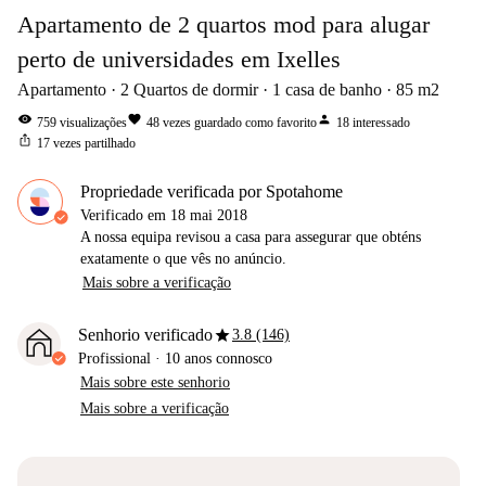
Apartamento de 2 quartos mod para alugar
perto de universidades em Ixelles
Apartamento
2
Quartos de dormir
1
casa de banho
85
m2
visibility
favorite
person
759
visualizações
48
vezes guardado como favorito
18
interessado
ios_share
17
vezes partilhado
Propriedade verificada por Spotahome
Verificado em
18 mai 2018
A nossa equipa revisou a casa para assegurar que obténs
exatamente o que vês no anúncio.
Mais sobre a verificação
star
Senhorio verificado
3.8 (146)
Profissional
·
10 anos
connosco
Mais sobre este senhorio
Mais sobre a verificação