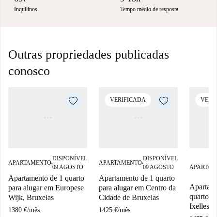
Inquilinos
Tempo médio de resposta
Outras propriedades publicadas
conosco
VERIFICADA
VERI
DISPONÍVEL
DISPONÍVEL
APARTAMENTO
APARTAMENTO
■
■
09 AGOSTO
09 AGOSTO
APARTAM
Apartamento de 1 quarto
Apartamento de 1 quarto
Apartam
para alugar em Europese
para alugar em Centro da
quarto p
Wijk, Bruxelas
Cidade de Bruxelas
Ixelles, 
1380 €
/
mês
1425 €
/
mês