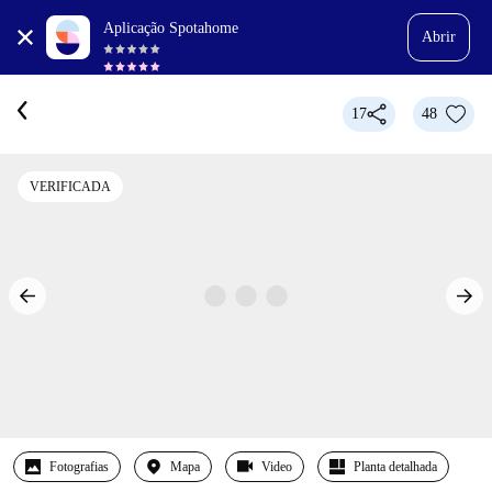
Aplicação Spotahome
Abrir
17
48
VERIFICADA
Fotografias
Mapa
Video
Planta detalhada