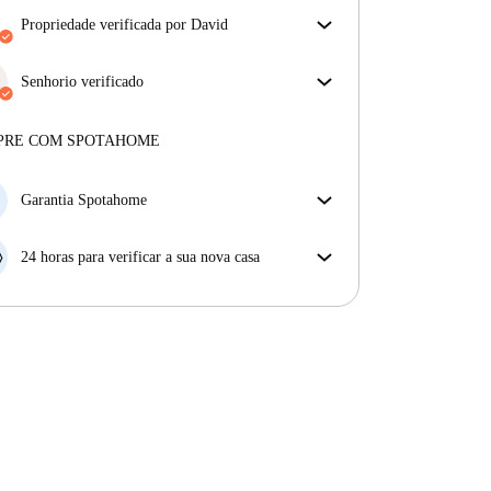
propriedade verificada por David
O nosso homechecker reviu a casa para garantir que
obtém exatamente o que vê no anúncio.
Senhorio verificado
Mais sobre a verificação
Profissional
·
7 anos
connosco
Mais sobre este senhorio
PRE COM SPOTAHOME
Mais sobre a verificação
Garantia Spotahome
Se o proprietário cancelar a sua reserva com pouca
antecedência, nós iremos A) pagar um hotel e ajudá-
24 horas para verificar a sua nova casa
lo a encontrar novo alojamento, ou B) reembolsar o
Se a propriedade não corresponder ao prometido no
seu dinheiro na totalidade.
nosso anúncio, tem 24 horas depois de se mudar para
pedir para ser realojado.