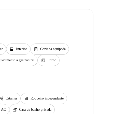
window_open
kitchen
ar
Interior
Cozinha equipada
oven_gen
uecimento a gás natural
Forno
helves
dresser
Estantes
Roupeiro independente
soap
e AC
Casa de banho privada