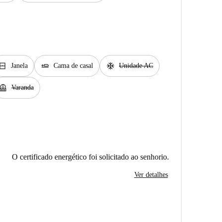
ndow_closed
airline_seat_flat
ac_unit
Janela
Cama de casal
Unidade AC
alcony
Varanda
O certificado energético foi solicitado ao senhorio.
Ver detalhes