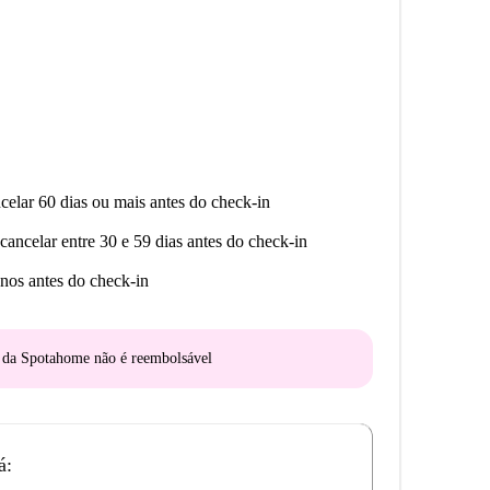
eio de outros expatriados, Ixelles é um grande grito.
m é ideal.
celar 60 dias ou mais antes do check-in
cancelar entre 30 e 59 dias antes do check-in
nos antes do check-in
o da Spotahome
não é reembolsável
á: