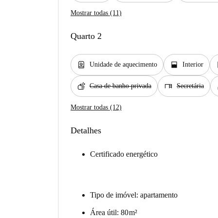
Mostrar todas (11)
Quarto 2
water_heater
window_open
wi
Unidade de aquecimento
Interior
soap
desk
b
Casa de banho privada
Secretária
Mostrar todas (12)
Detalhes
Certificado energético
Tipo de imóvel: apartamento
Área útil: 80 m²