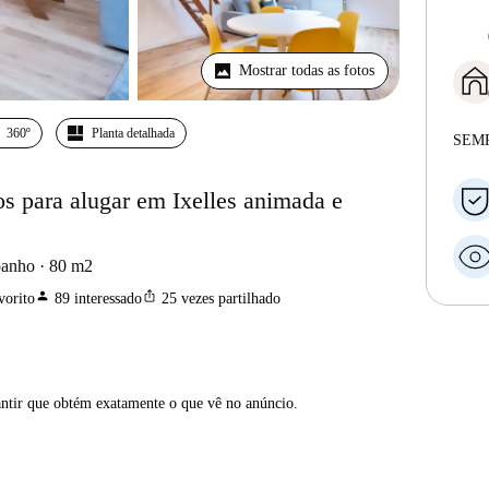
Mostrar todas as fotos
360º
Planta detalhada
SEM
s para alugar em Ixelles animada e
banho
80
m2
person
ios_share
vorito
89
interessado
25
vezes partilhado
antir que obtém exatamente o que vê no anúncio.