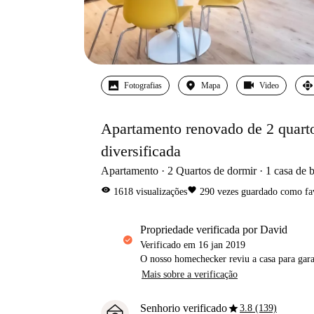
Fotografias
Mapa
Video
Apartamento renovado de 2 quarto
diversificada
Apartamento
2
Quartos de dormir
1
casa de 
visibility
favorite
1618
visualizações
290
vezes guardado como fa
propriedade verificada por David
Verificado em
16 jan 2019
O nosso homechecker reviu a casa para gar
Mais sobre a verificação
star
Senhorio verificado
3.8 (139)