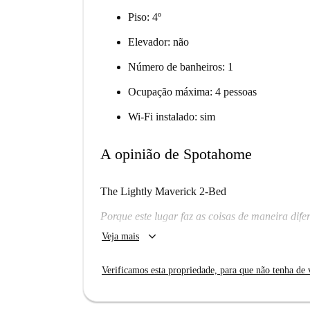
Piso: 4º
Elevador: não
Número de banheiros: 1
Ocupação máxima: 4 pessoas
Wi-Fi instalado: sim
A opinião de Spotahome
The Lightly Maverick 2-Bed
Porque este lugar faz as coisas de maneira difer
keyboard_arrow_down
Veja mais
Eu vou gostar daqui?
Estamos confiantes de que você vai. Porque com
Verificamos esta propriedade, para que não tenha de v
disso, a localização em Ixelles diversificada e 
lavar roupa tornam ainda mais atraente.