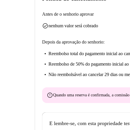
Para aqueles que procuram viver em um bairro ch
Antes de o senhorio aprovar
E se você é um fumante, esta propriedade també
check_circle
nenhum valor será cobrado
Depois da aprovação do senhorio:
Reembolso total do pagamento inicial
ao can
Reembolso de 50% do pagamento inicial
ao 
Não reembolsável
ao cancelar 29 dias ou me
error
Quando uma reserva é confirmada, a comissã
E lembre-se, com esta propriedade ter