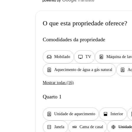
O que esta propriedade oferece?
Comodidades da propriedade
chair
tv
local_laundry_service
Mobilado
TV
Máquina de lav
water_heater
water_heater
Aquecimento de água a gás natural
Aq
Mostrar todas (16)
Quarto 1
water_heater
window_open
s
Unidade de aquecimento
Interior
window_closed
airline_seat_flat
ac_unit
Janela
Cama de casal
Unidad