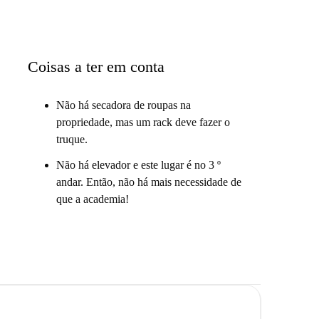
 na área de estar e jantar em plano aberto. Cozinhando
 sofá.
Coisas a ter em conta
sal jovem depois de um quarto vago, ou talvez um
multicultural cheio de cantos interessantes. Ah, e
Não há secadora de roupas na
propriedade, mas um rack deve fazer o
truque.
Não há elevador e este lugar é no 3 º
to. - Ixelles tem restaurantes que servem cozinha de
andar. Então, não há mais necessidade de
fumar dentro - os fumantes se alegram!
que a academia!
ar. Então, não há mais necessidade de que a academia!
 no 4º andar em Lesbroussartstraat, em Bruxelas. Tem
um quarto no mezanino, além do bônus de uma máquina