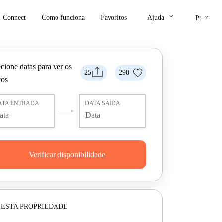
keyboard_arrow_down
keyboard_arrow_down
Connect
Como funciona
Favoritos
Ajuda
Pt
cione datas para ver os
25
290
ços
ATA ENTRADA
DATA SAÍDA
Verificar disponibilidade
 ESTA PROPRIEDADE