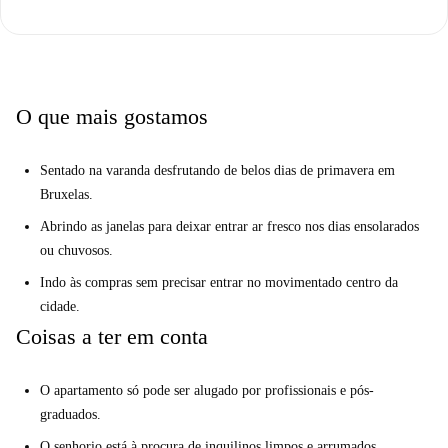
estadia mais conveniente para os inquilinos. Este imóvel foi verificado
pessoalmente pela Spotahome.
Roodebeek-Constellations oferece excelente conectividade e
conveniências. A estação de metrô Roodebeek fica nas proximidades,
O que mais gostamos
facilitando o transporte. Você pode desfrutar de uma variedade
gastronômica nos restaurantes Picadeli, Quick Woluwe Shopping Center
Sentado na varanda desfrutando de belos dias de primavera em
e Le Nénuphar, todos a uma curta distância a pé. Para compras, há
Bruxelas.
supermercados como Carrefour e Magasin Da Chris. Para educação, o
Centrum voor Volwassenenonderwijs Brussel fica próximo. Aproveite a
Abrindo as janelas para deixar entrar ar fresco nos dias ensolarados
vibrante cultura local e as comodidades deste apartamento com
ou chuvosos.
localização central.
Indo às compras sem precisar entrar no movimentado centro da
cidade.
Coisas a ter em conta
O apartamento só pode ser alugado por profissionais e pós-
graduados.
O senhorio está à procura de inquilinos limpos e arrumados.