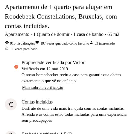
Apartamento de 1 quarto para alugar em
Roodebeek-Constellations, Bruxelas, com
contas incluídas.
Apartamento
1
Quarto de dormir
1
casa de banho
65
m2
visibility
favorite
person
913
visualizações
197
vezes guardado como favorito
53
interessado
ios_share
11
vezes partilhado
propriedade verificada por Victor
Verificado em
12 mar 2019
O nosso homechecker reviu a casa para garantir que obtém
exatamente o que vê no anúncio.
Mais sobre a verificação
Contas incluídas
euro
Desfrute de uma vida mais tranquila com as contas incluídas.
A renda e as contas estão todas incluídas para uma experiência
sem preocupações