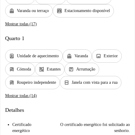
balcony
garage
Varanda ou terraço
Estacionamento disponível
Mostrar todas (17)
Quarto 1
water_heater
balcony
image
Unidade de aquecimento
Varanda
Exterior
dresser
shelves
package
Cómoda
Estantes
Arrumação
dresser
window_closed
Roupeiro independente
Janela com vista para a rua
Mostrar todas (14)
Detalhes
Certificado
O certificado energético foi solicitado ao
energético
senhorio.