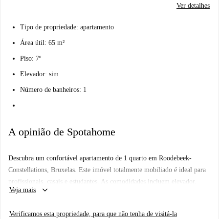
Ver detalhes
Tipo de propriedade: apartamento
Área útil: 65 m²
Piso: 7º
Elevador: sim
Número de banheiros: 1
A opinião de Spotahome
Descubra um confortável apartamento de 1 quarto em Roodebeek-
Constellations, Bruxelas. Este imóvel totalmente mobiliado é ideal para
profissionais, casais e estudantes. As comodidades incluem elevador,
keyboard_arrow_down
Veja mais
máquina de lavar roupa privativa, TV, sistema de aquecimento central e
cozinha equipada com forno. O apartamento também possui varanda ou
Verificamos esta propriedade, para que não tenha de visitá-la
terraço para seu relaxamento. Todas as contas estão incluídas, tornando a