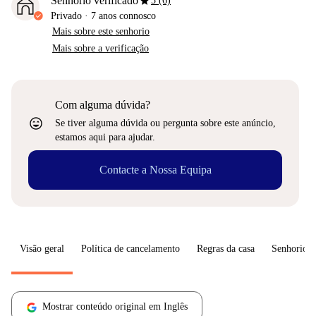
star
Senhorio verificado
5 (6)
Privado
·
7 anos
connosco
Mais sobre este senhorio
Mais sobre a verificação
Com alguma dúvida?
sentiment_very_satisfied
Se tiver alguma dúvida ou pergunta sobre este anúncio,
estamos aqui para ajudar.
Contacte a Nossa Equipa
Visão geral
Política de cancelamento
Regras da casa
Senhorio
Mostrar conteúdo original em Inglês