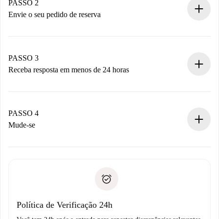
Você tem todas as informações necessárias
PASSO 2
antecipadamente.
Envie o seu pedido de reserva
Envie detalhes básicos do seu perfil e método de
pagamento.
Não cobramos nada até que o proprietário confirme.
PASSO 3
Receba resposta em menos de 24 horas
O proprietário tem até 24 horas para confirmar.
Se aceita, faremos a cobrança e conectaremos você ao
proprietário.
PASSO 4
Se recusada: não cobraremos nada e ofereceremos
Mude-se
alternativas.
Combine os detalhes da chegada com o proprietário,
Documentos necessários para “
Spotahome plus
”.
entrega das chaves, etc.
Documento de identidade ou Passaporte
A Spotahome só transferirá o primeiro pagamento se você
Comprovante de solvência
não comunicar nenhum problema.
Débito direto bancário
Política de Verificação 24h