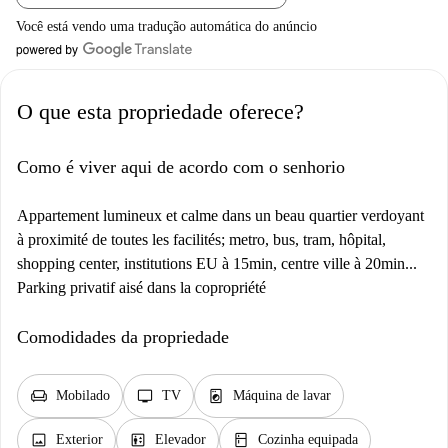
Você está vendo uma tradução automática do anúncio
O que esta propriedade oferece?
Como é viver aqui de acordo com o senhorio
Appartement lumineux et calme dans un beau quartier verdoyant
à proximité de toutes les facilités; metro, bus, tram, hôpital,
shopping center, institutions EU à 15min, centre ville à 20min...
Parking privatif aisé dans la copropriété
Comodidades da propriedade
chair
tv
local_laundry_service
Mobilado
TV
Máquina de lavar
image
elevator
kitchen
Exterior
Elevador
Cozinha equipada