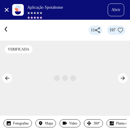
Aplicação Spotahome
Abrir
11
197
VERIFICADA
Fotografias
Mapa
Video
360º
Planta det