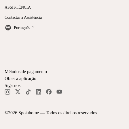
ASSISTÊNCIA
Contactar a Assistência
keyboard_arrow_down
Português
Métodos de pagamento
Obter a aplicação
Siga-nos
©
2026
Spotahome —
Todos os direitos reservados