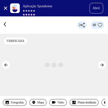
Aplicação Spotahome
Abrir
2
48
VERIFICADA
Fotografias
Mapa
Video
Planta detalhada