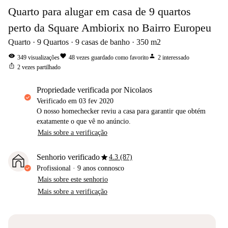
Quarto para alugar em casa de 9 quartos
perto da Square Ambiorix no Bairro Europeu
Quarto
9
Quartos
9
casas de banho
350
m2
visibility
favorite
person
349
visualizações
48
vezes guardado como favorito
2
interessado
ios_share
2
vezes partilhado
propriedade verificada por Nicolaos
Verificado em
03 fev 2020
O nosso homechecker reviu a casa para garantir que obtém
exatamente o que vê no anúncio.
Mais sobre a verificação
star
Senhorio verificado
4.3 (87)
Profissional
·
9 anos
connosco
Mais sobre este senhorio
Mais sobre a verificação