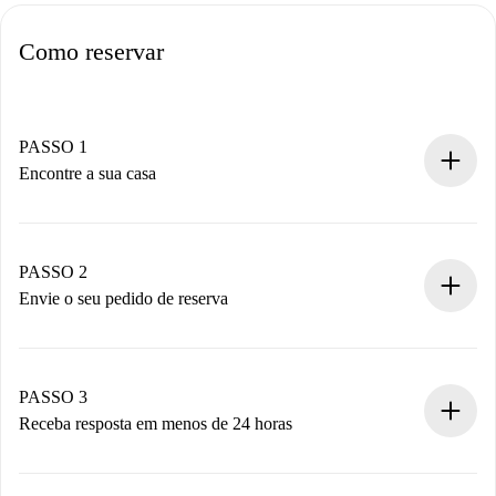
Como reservar
PASSO 1
Encontre a sua casa
Processo de reserva 100% online.
Casas e Proprietários verificados.
Você tem todas as informações necessárias
PASSO 2
antecipadamente.
Envie o seu pedido de reserva
Envie detalhes básicos do seu perfil e método de
pagamento.
Não cobramos nada até que o proprietário confirme.
PASSO 3
Receba resposta em menos de 24 horas
O proprietário tem até 24 horas para confirmar.
Se aceita, faremos a cobrança e conectaremos você ao