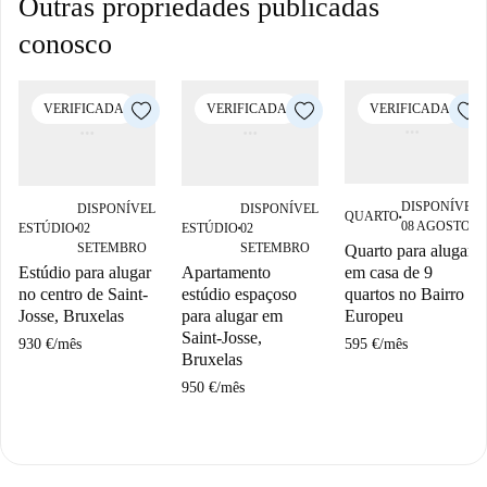
Outras propriedades publicadas
conosco
VERIFICADA
VERIFICADA
VERIFICADA
DISPONÍVEL
DISPONÍVEL
DISPONÍVEL
QUARTO
■
08 AGOSTO
ESTÚDIO
02
ESTÚDIO
02
■
■
SETEMBRO
SETEMBRO
Quarto para alugar
Estúdio para alugar
Apartamento
em casa de 9
no centro de Saint-
estúdio espaçoso
quartos no Bairro
Josse, Bruxelas
para alugar em
Europeu
Saint-Josse,
930 €
/
mês
595 €
/
mês
Bruxelas
950 €
/
mês