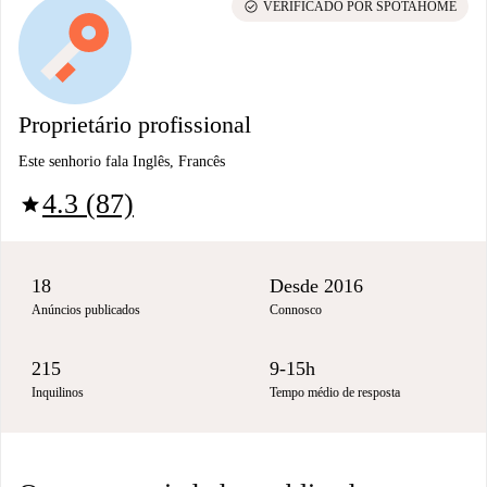
check_circle
VERIFICADO POR SPOTAHOME
Proprietário profissional
Este senhorio fala Inglês, Francês
4.3 (87)
star
18
Desde 2016
Anúncios publicados
Connosco
215
9-15h
Inquilinos
Tempo médio de resposta