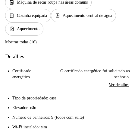
local_laundry_service
Máquina de secar roupa nas áreas comuns
kitchen
water_heater
Cozinha equipada
Aquecimento central de água
water_heater
Aquecimento
Mostrar todas (16)
Detalhes
Certificado
O certificado energético foi solicitado ao
energético
senhorio.
Ver detalhes
Tipo de propriedade: casa
Elevador: não
Número de banheiros: 9 (todos com suíte)
Wi-Fi instalado: sim