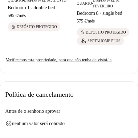
QUARTO
DISPONÍVEL 08 AGOSTO
DISPONÍVEL 02
■
incluem La Folle Chanson e o mural de arte urbana Bambina Magritta,
QUARTO
■
FEVEREIRO
Bedroom 1 - double bed
de Vanna Vinci, oferecendo atrações enriquecedoras a uma curta
Bedroom 8 - single bed
595 €
/
mês
distância a pé. Descubra Bruxelas a partir do seu local ideal.
575 €
/
mês
lock
DEPÓSITO PROTEGIDO
lock
DEPÓSITO PROTEGIDO
SPOTAHOME PLUS
Verificamos esta propriedade, para que não tenha de visitá-la
Política de cancelamento
Antes de o senhorio aprovar
check_circle
nenhum valor será cobrado