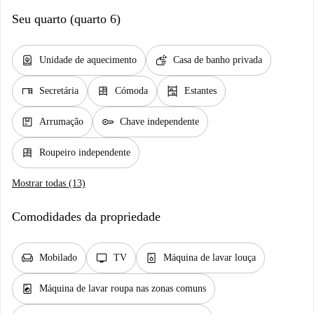
Seu quarto (quarto 6)
water_heater
soap
Unidade de aquecimento
Casa de banho privada
desk
dresser
shelves
Secretária
Cómoda
Estantes
package
key
Arrumação
Chave independente
dresser
Roupeiro independente
Mostrar todas (13)
Comodidades da propriedade
chair
tv
dishwasher_gen
Mobilado
TV
Máquina de lavar louça
local_laundry_service
Máquina de lavar roupa nas zonas comuns