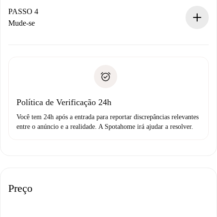
proprietário.
PASSO 4
Se recusada: não cobraremos nada e ofereceremos
Mude-se
alternativas.
Combine os detalhes da chegada com o proprietário,
Documentos necessários para “
Spotahome plus
”.
entrega das chaves, etc.
Documento de identidade ou Passaporte
A Spotahome só transferirá o primeiro pagamento se você
Comprovante de solvência
não comunicar nenhum problema.
Débito direto bancário
Política de Verificação 24h
Você tem 24h após a entrada para reportar discrepâncias relevantes
entre o anúncio e a realidade. A Spotahome irá ajudar a resolver.
Preço