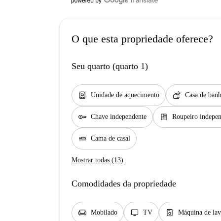
O que esta propriedade oferece?
Seu quarto (quarto 1)
water_heater
soap
Unidade de aquecimento
Casa de banh
key
dresser
Chave independente
Roupeiro indepe
airline_seat_flat
Cama de casal
Mostrar todas (13)
Comodidades da propriedade
chair
tv
dishwasher_gen
Mobilado
TV
Máquina de lav