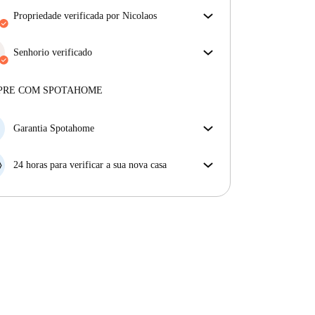
propriedade verificada por Nicolaos
O nosso homechecker reviu a casa para garantir que
obtém exatamente o que vê no anúncio.
Senhorio verificado
Mais sobre a verificação
Profissional
·
10 anos
connosco
Mais sobre este senhorio
PRE COM SPOTAHOME
Mais sobre a verificação
Garantia Spotahome
Se o proprietário cancelar a sua reserva com pouca
antecedência, nós iremos A) pagar um hotel e ajudá-
24 horas para verificar a sua nova casa
lo a encontrar novo alojamento, ou B) reembolsar o
Se a propriedade não corresponder ao prometido no
seu dinheiro na totalidade.
nosso anúncio, tem 24 horas depois de se mudar para
pedir para ser realojado.