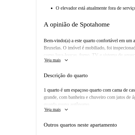
O elevador está atualmente fora de serviç
A opinião de Spotahome
Bem-vindo(a) a este quarto confortável em um a
Bruxelas. O imóvel é mobiliado, foi inspecion
como lava-louças, forno, TV e sistema de aquec
keyboard_arrow_down
Veja mais
com restrições, mas não é permitido fumar. Ideal
casais.
Descrição do quarto
O apartamento está situado no animado bairro d
Entre os pontos de interesse próximos, destaca
1 quarto é um espaçoso quarto com cama de cas
Você também encontrará uma variedade de opçõ
grande, com banheira e chuveiro com jatos de 
Mundo Latino e Napoli, todas a uma curta cami
guarda-roupa autônomo.
keyboard_arrow_down
pontos culturais e experiências gastronômicas.
Veja mais
Outros quartos neste apartamento