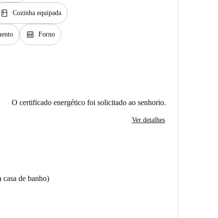
kitchen
Cozinha equipada
oven_gen
ento
Forno
O certificado energético foi solicitado ao senhorio.
Ver detalhes
a casa de banho)