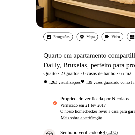
Fotografias
Mapa
Video
Quarto em apartamento compartilh
Dailly, Bruxelas, perfeito para pro
Quarto
2
Quartos
0
casas de banho
65
m2
visibility
favorite
1263
visualizações
139
vezes guardado como fa
propriedade verificada por Nicolaos
Verificado em
21 fev 2017
O nosso homechecker reviu a casa para gar
Mais sobre a verificação
star
Senhorio verificado
4 (1373)