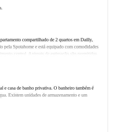
o.
partamento compartilhado de 2 quartos em Dailly,
ado pela Spotahome e está equipado com comodidades
imento central. Animais de estimação são permitidos
 para profissionais e estudantes, não disponível para
e Dailly, conhecido por sua conveniência e charme.
-se o mural de NEAN, a poucos passos de distância.
al e casa de banho privativa. O banheiro também é
es gastronômicas, como Snack Chazal, L'Orchidée,
água. Existem unidades de armazenamento e um
nhada. A localização oferece uma combinação de