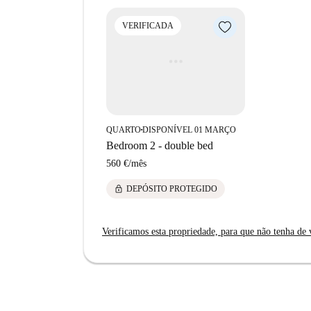
VERIFICADA
QUARTO
DISPONÍVEL 01 MARÇO
■
Bedroom 2 - double bed
560 €
/
mês
lock
DEPÓSITO PROTEGIDO
Verificamos esta propriedade, para que não tenha de v