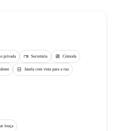
desk
dresser
o privada
Secretária
Cómoda
window_closed
ndente
Janela com vista para a rua
ar louça