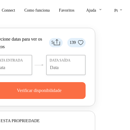
keyboard_arrow_down
keyboard_arrow_down
Connect
Como funciona
Favoritos
Ajuda
Pt
cione datas para ver os
5
139
ços
ATA ENTRADA
DATA SAÍDA
Verificar disponibilidade
 ESTA PROPRIEDADE