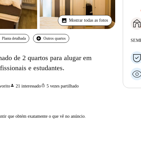
Mostrar todas as fotos
Planta detalhada
Outros quartos
SEM
ado de 2 quartos para alugar em
fissionais e estudantes.
person
ios_share
vorito
21
interessado
5
vezes partilhado
antir que obtém exatamente o que vê no anúncio.