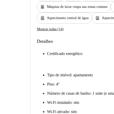
local_laundry_service
Máquina de lavar roupa nas zonas comuns
water_heater
water_heater
Aquecimento central de água
Aquecim
Mostrar todas (14)
Detalhes
Certificado energético
Tipo de imóvel: apartamento
Piso: 4º
Número de casas de banho: 1 suite (e um
Wi-Fi instalado: sim
Wi-Fi ativado: sim