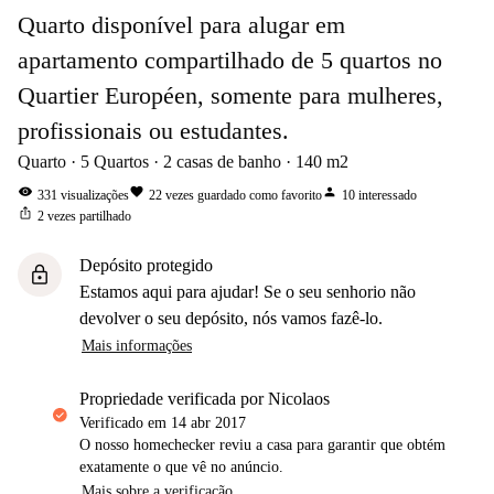
Quarto disponível para alugar em
apartamento compartilhado de 5 quartos no
Quartier Européen, somente para mulheres,
profissionais ou estudantes.
Quarto
5
Quartos
2
casas de banho
140
m2
visibility
favorite
person
331
visualizações
22
vezes guardado como favorito
10
interessado
ios_share
2
vezes partilhado
Depósito protegido
lock
Estamos aqui para ajudar! Se o seu senhorio não
devolver o seu depósito, nós vamos fazê-lo.
Mais informações
propriedade verificada por Nicolaos
Verificado em
14 abr 2017
O nosso homechecker reviu a casa para garantir que obtém
exatamente o que vê no anúncio.
Mais sobre a verificação