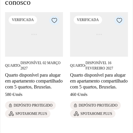
conosco
VERIFICADA
VERIFICADA
DISPONÍVEL 02 MARÇO
DISPONÍVEL 16
QUARTO
QUARTO
■
■
2027
FEVEREIRO 2027
Quarto disponível para alugar
Quarto disponível para alugar
em apartamento compartilhado
em apartamento compartilhado
com 5 quartos, Bruxelas.
com 5 quartos, Bruxelas.
580 €
/
mês
460 €
/
mês
lock
lock
DEPÓSITO PROTEGIDO
DEPÓSITO PROTEGIDO
SPOTAHOME PLUS
SPOTAHOME PLUS