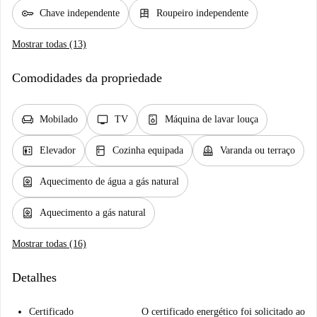
key
dresser
Chave independente
Roupeiro independente
Mostrar todas (13)
Comodidades da propriedade
chair
tv
dishwasher_gen
Mobilado
TV
Máquina de lavar louça
elevator
kitchen
balcony
Elevador
Cozinha equipada
Varanda ou terraço
water_heater
Aquecimento de água a gás natural
water_heater
Aquecimento a gás natural
Mostrar todas (16)
Detalhes
Certificado
O certificado energético foi solicitado ao