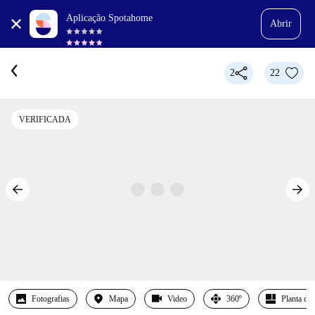
Aplicação Spotahome
Abrir
2
22
VERIFICADA
Fotografias
Mapa
Video
360º
Planta det