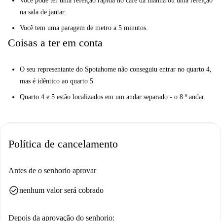
Você pode ter uma refeição rápida no café da manhã ou uma refeição
na sala de jantar.
Você tem uma paragem de metro a 5 minutos.
Coisas a ter em conta
O seu representante do Spotahome não conseguiu entrar no quarto 4,
mas é idêntico ao quarto 5.
Quarto 4 e 5 estão localizados em um andar separado - o 8 º andar.
Política de cancelamento
Antes de o senhorio aprovar
check_circle
nenhum valor será cobrado
Depois da aprovação do senhorio: