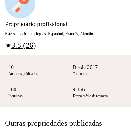
Proprietário profissional
Este senhorio fala Inglês, Espanhol, Francês, Alemão
3.8 (26)
star
10
Desde 2017
Anúncios publicados
Connosco
100
9-15h
Inquilinos
Tempo médio de resposta
Outras propriedades publicadas