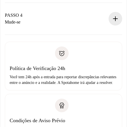
O proprietário tem até 24 horas para confirmar.
Se aceita, faremos a cobrança e conectaremos você ao
proprietário.
PASSO 4
Se recusada: não cobraremos nada e ofereceremos
Mude-se
alternativas.
Combine os detalhes da chegada com o proprietário,
Documentos necessários para “
Spotahome plus
”.
entrega das chaves, etc.
Documento de identidade ou Passaporte
A Spotahome só transferirá o primeiro pagamento se você
Comprovante de solvência
não comunicar nenhum problema.
Débito direto bancário
Política de Verificação 24h
Você tem 24h após a entrada para reportar discrepâncias relevantes
entre o anúncio e a realidade. A Spotahome irá ajudar a resolver.
Condições de Aviso Prévio