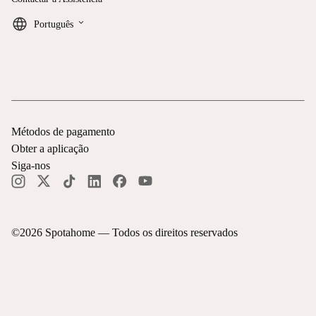
keyboard_arrow_down
Português
Métodos de pagamento
Obter a aplicação
Siga-nos
©
2026
Spotahome —
Todos os direitos reservados