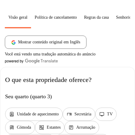
Visão geral
Política de cancelamento
Regras da casa
Senhorio
Mostrar conteúdo original em Inglês
Você está vendo uma tradução automática do anúncio
O que esta propriedade oferece?
Seu quarto (quarto 3)
water_heater
desk
tv
Unidade de aquecimento
Secretária
TV
dresser
shelves
package
Cómoda
Estantes
Arrumação