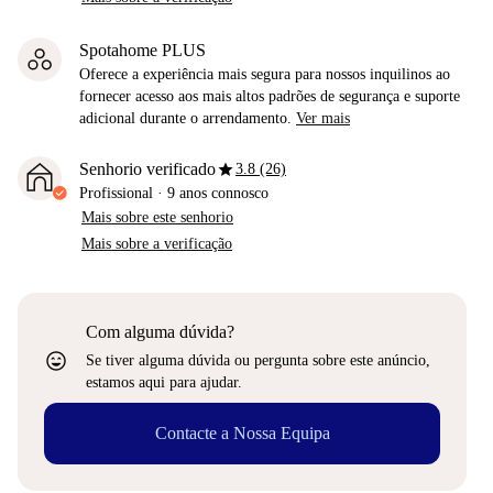
Spotahome PLUS
Oferece a experiência mais segura para nossos inquilinos ao
fornecer acesso aos mais altos padrões de segurança e suporte
adicional durante o arrendamento.
Ver mais
star
Senhorio verificado
3.8 (26)
Profissional
·
9 anos
connosco
Mais sobre este senhorio
Mais sobre a verificação
Com alguma dúvida?
sentiment_very_satisfied
Se tiver alguma dúvida ou pergunta sobre este anúncio,
estamos aqui para ajudar.
Contacte a Nossa Equipa