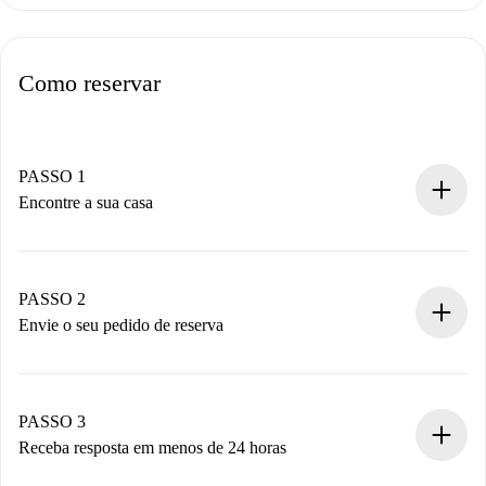
Como reservar
PASSO 1
Encontre a sua casa
Processo de reserva 100% online.
Casas e Proprietários verificados.
Você tem todas as informações necessárias
PASSO 2
antecipadamente.
Envie o seu pedido de reserva
Envie detalhes básicos do seu perfil e método de
pagamento.
Não cobramos nada até que o proprietário confirme.
PASSO 3
Receba resposta em menos de 24 horas