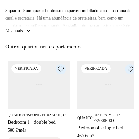
vantagem de ter sido inspecionado pela Spotahome para garantir a
3 quartos é um quarto luminoso e espaçoso mobilado com uma cama de
qualidade.
casal e secretária. Há uma abundância de prateleiras, bem como um
A localização deste imóvel é imbatível — situado no Quartier Européen,
guarda-roupa autônomo grande. A estadia mínima para este quarto é de
um dos bairros mais vibrantes de Bruxelas. A uma curta distância a pé,
keyboard_arrow_down
Veja mais
12 meses.
você encontrará importantes atrações como o Office Espagnol du
Tourisme, a Estátua do Conde Barthélemy de Theux de Meylandt e a
Outros quartos neste apartamento
Praça de Luxemburgo, tudo a menos de 500 metros de distância. O
ambiente animado garante uma experiência de hospedagem
enriquecedora.
VERIFICADA
VERIFICADA
QUARTO
DISPONÍVEL 02 MARÇO
DISPONÍVEL 16
■
QUARTO
■
FEVEREIRO
Bedroom 1 - double bed
Bedroom 4 - single bed
580 €
/
mês
460 €
/
mês