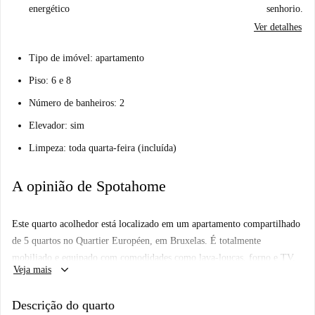
energético
senhorio.
Ver detalhes
Tipo de imóvel: apartamento
Piso: 6 e 8
Número de banheiros: 2
Elevador: sim
Limpeza: toda quarta-feira (incluída)
A opinião de Spotahome
Este quarto acolhedor está localizado em um apartamento compartilhado
de 5 quartos no Quartier Européen, em Bruxelas. É totalmente
mobiliado e equipado com comodidades como lava-louças, forno e TV.
keyboard_arrow_down
Veja mais
O apartamento também fica em um prédio com elevador e possui uma
varanda encantadora, perfeita para desfrutar do ar fresco enquanto se está
Descrição do quarto
na cidade. É ideal para mulheres profissionais ou estudantes, com a