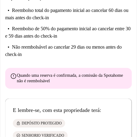
Reembolso total do pagamento inicial
ao cancelar 60 dias ou
mais antes do check-in
Reembolso de 50% do pagamento inicial
ao cancelar entre 30
e 59 dias antes do check-in
Não reembolsável
ao cancelar 29 dias ou menos antes do
check-in
error
Quando uma reserva é confirmada, a comissão da Spotahome
não é reembolsável
E lembre-se, com esta propriedade terá:
lock
DEPÓSITO PROTEGIDO
check_circle
SENHORIO VERIFICADO