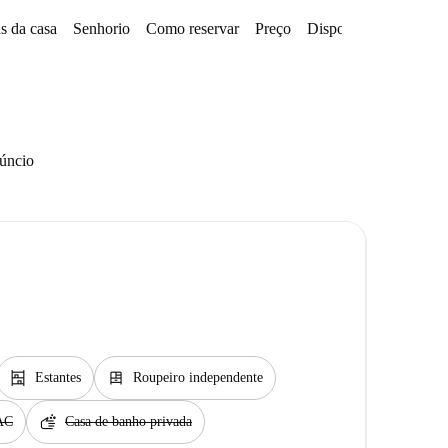
s da casa
Senhorio
Como reservar
Preço
Disponibilidades
Zo
núncio
shelves
dresser
Estantes
Roupeiro independente
soap
AC
Casa de banho privada