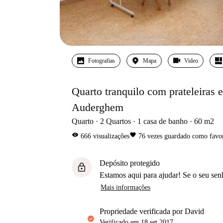
Fotografias
Mapa
Video
Quarto tranquilo com prateleiras 
Auderghem
Quarto
2
Quartos
1
casa de banho
60
m2
visibility
favorite
666
visualizações
76
vezes guardado como favor
Depósito protegido
lock
Estamos aqui para ajudar! Se o seu sen
Mais informações
propriedade verificada por David
Verificado em
18 set 2017