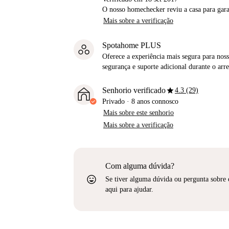
O nosso homechecker reviu a casa para gar
Mais sobre a verificação
Spotahome PLUS
Oferece a experiência mais segura para noss
segurança e suporte adicional durante o ar
star
Senhorio verificado
4.3 (29)
Privado
·
8 anos
connosco
Mais sobre este senhorio
Mais sobre a verificação
Com alguma dúvida?
sentiment_very_satisfied
Se tiver alguma dúvida ou pergunta sobre 
aqui para ajudar.