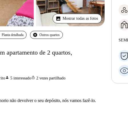
Mostrar todas as fotos
Planta detalhada
Outros quartos
SEM
em apartamento de 2 quartos,
person
ios_share
ito
5
interessado
2
vezes partilhado
horio não devolver o seu depósito, nós vamos fazê-lo.