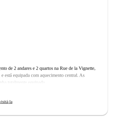
nto de 2 andares e 2 quartos na Rue de la Vignette,
e está equipada com aquecimento central. As
nha totalmente equipada.
encial tranquila, a apenas 5 minutos de uma estação
o nas proximidades e você encontrará lojas, bancos,
isitá-la
caminhada.