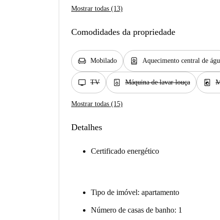
Mostrar todas (13)
Comodidades da propriedade
chair
water_heater
Mobilado
Aquecimento central de águ
tv
dishwasher_gen
local_laundry_service
TV
Máquina de lavar louça
M
Mostrar todas (15)
Detalhes
Certificado energético
Tipo de imóvel: apartamento
Número de casas de banho: 1