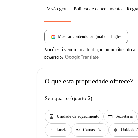
Visão geral
Política de cancelamento
Regra
Mostrar conteúdo original em Inglês
Você está vendo uma tradução automática do a
O que esta propriedade oferece?
Seu quarto (quarto 2)
water_heater
desk
Unidade de aquecimento
Secretária
window_closed
airline_seat_flat
ac_unit
Janela
Camas Twin
Unidade 