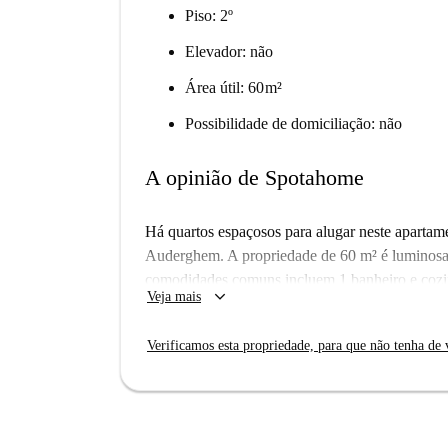
Piso: 2º
Elevador: não
Área útil: 60 m²
Possibilidade de domiciliação: não
A opinião de Spotahome
Há quartos espaçosos para alugar neste apartame
Auderghem. A propriedade de 60 m² é luminosa 
comodidades comuns incluem 1 banheiro e cozi
keyboard_arrow_down
Veja mais
O apartamento está localizado em uma área resid
de bonde. O belo Parc de Woluwe está localizad
Verificamos esta propriedade, para que não tenha de v
restaurantes e outras comodidades a uma curta 