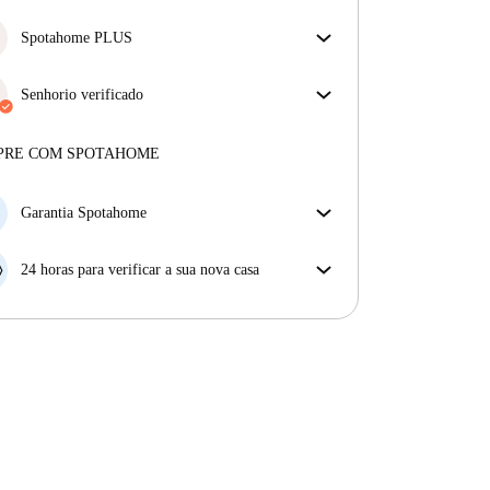
Mais informações
O nosso homechecker reviu a casa para garantir que
obtém exatamente o que vê no anúncio.
Spotahome PLUS
Mais sobre a verificação
Oferece a experiência mais segura para nossos
inquilinos ao fornecer acesso aos mais altos padrões
Senhorio verificado
de segurança e suporte adicional durante o
Privado
·
8 anos
connosco
arrendamento.
Ver mais
Mais sobre este senhorio
PRE COM SPOTAHOME
Mais sobre a verificação
Garantia Spotahome
Se o proprietário cancelar a sua reserva com pouca
antecedência, nós iremos A) pagar um hotel e ajudá-
24 horas para verificar a sua nova casa
lo a encontrar novo alojamento, ou B) reembolsar o
Se a propriedade não corresponder ao prometido no
seu dinheiro na totalidade.
nosso anúncio, tem 24 horas depois de se mudar para
pedir para ser realojado.