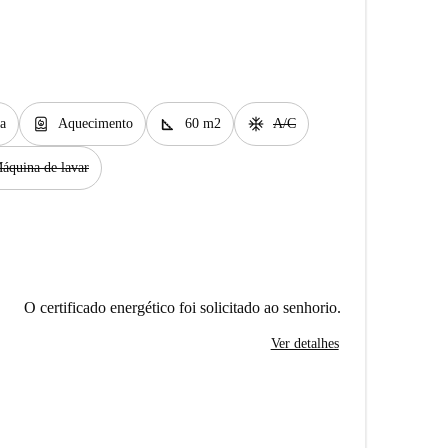
water_heater
square_foot
ac_unit
a
Aquecimento
60 m2
A/C
áquina de lavar
O certificado energético foi solicitado ao senhorio.
Ver detalhes