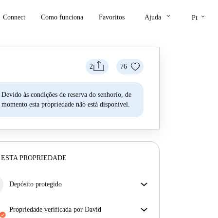
keyboard_arrow_down
keyboard_arrow_down
Connect
Como funciona
Favoritos
Ajuda
Pt
2
76
Devido às condições de reserva do senhorio, de
momento esta propriedade não está disponível.
 ESTA PROPRIEDADE
Depósito protegido
Estamos aqui para ajudar! Se o seu senhorio não
devolver o seu depósito, nós vamos fazê-lo.
propriedade verificada por David