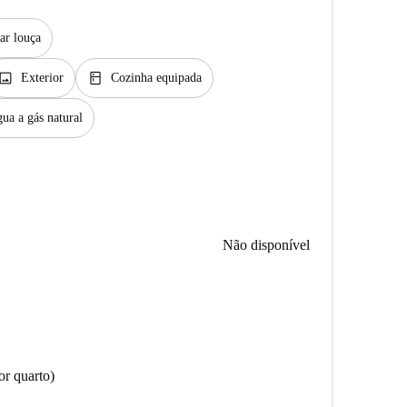
ar louça
image
kitchen
Exterior
Cozinha equipada
ua a gás natural
Não disponível
r quarto)