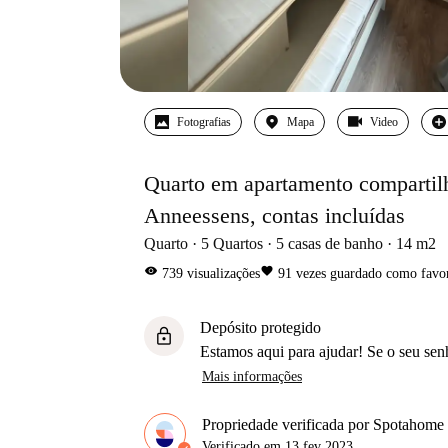
Fotografias
Mapa
Video
Quarto em apartamento compartilh
Anneessens, contas incluídas
Quarto
5
Quartos
5
casas de banho
14
m2
visibility
favorite
739
visualizações
91
vezes guardado como favor
Depósito protegido
lock
Estamos aqui para ajudar! Se o seu sen
Mais informações
Propriedade verificada por Spotahome
Verificado em
13 fev 2023