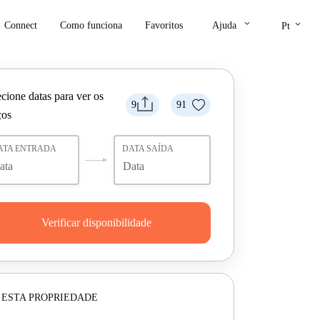
keyboard_arrow_down
keyboard_arrow_down
Connect
Como funciona
Favoritos
Ajuda
Pt
cione datas para ver os
9
91
ços
ATA ENTRADA
DATA SAÍDA
Verificar disponibilidade
 ESTA PROPRIEDADE