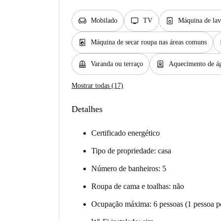
chair
tv
dishwasher_gen
Mobilado
TV
Máquina de lav
local_laundry_service
Máquina de secar roupa nas áreas comuns
balcony
water_heater
Varanda ou terraço
Aquecimento de ág
Mostrar todas (17)
Detalhes
Certificado energético
Tipo de propriedade: casa
Número de banheiros: 5
Roupa de cama e toalhas: não
Ocupação máxima: 6 pessoas (1 pessoa po