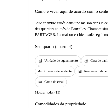
Como é viver aqui de acordo com o senh
Jolie chambre située dans une maison dans le ce
des quartiers animés de Bruxelles. Chambre sit
PARTAGER. La maison est bien isolée égaleme
Seu quarto (quarto 4)
water_heater
soap
Unidade de aquecimento
Casa de banh
key
dresser
Chave independente
Roupeiro indepe
airline_seat_flat
Cama de casal
Mostrar todas (13)
Comodidades da propriedade