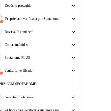
Depósito protegido
Estamos aqui para ajudar! Se o seu senhorio não
devolver o seu depósito, nós vamos fazê-lo.
Propriedade verificada por Spotahome
Mais informações
A nossa equipa revisou a casa para assegurar que
obténs exatamente o que vês no anúncio.
Reserva Instantânea!
Mais sobre a verificação
Ótimas notícias, o seu pedido de reserva será aceite
imediatamente se cumprir as
Contas incluídas
condições de Reserva
Instantânea.
Desfrute de uma vida mais tranquila com as contas
incluídas. A renda e as contas estão todas incluídas
Spotahome PLUS
para uma experiência sem preocupações
Oferece a experiência mais segura para nossos
inquilinos ao fornecer acesso aos mais altos padrões
Senhorio verificado
de segurança e suporte adicional durante o
Privado
·
arrendamento.
Ver mais
Mais sobre este senhorio
PRE COM SPOTAHOME
Mais sobre a verificação
Garantia Spotahome
Se o proprietário cancelar a sua reserva com pouca
antecedência, nós iremos A) pagar um hotel e ajudá-
24 horas para verificar a sua nova casa