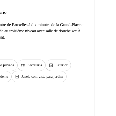
orio
ntre de Bruxelles à dix minutes de la Grand-Place et
uée au troisième niveau avec salle de douche wc À
nt.
desk
image
o privada
Secretária
Exterior
window_closed
ndente
Janela com vista para jardim