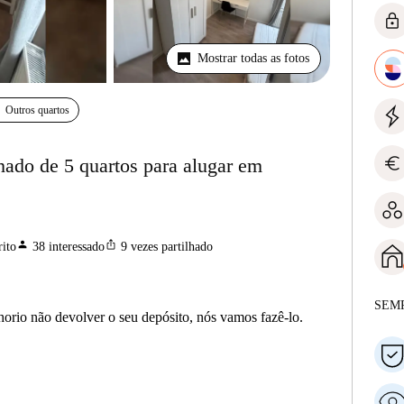
lock
Mostrar todas as fotos
Outros quartos
euro
ado de 5 quartos para alugar em
person
ios_share
ito
38
interessado
9
vezes partilhado
SEM
horio não devolver o seu depósito, nós vamos fazê-lo.