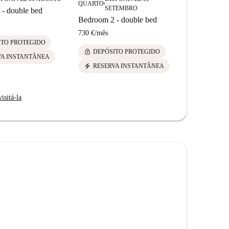
QUARTO
QUARTO
■
■
SETEMBRO
SE
- double bed
Bedroom 2 - double bed
Bedroom 1 
730 €
/
mês
745 €
/
mês
ITO PROTEGIDO
lock
lock
DEPÓSITO PROTEGIDO
DEPÓS
VA INSTANTÂNEA
electric_bolt
electric_bolt
RESERVA INSTANTÂNEA
RESER
isitá-la