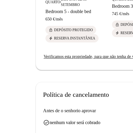
QUARTO
■
SETEMBRO
Bedroom 3 
Bedroom 5 - double bed
745 €
/
mês
650 €
/
mês
lock
DEPÓS
lock
DEPÓSITO PROTEGIDO
electric_bolt
RESER
electric_bolt
RESERVA INSTANTÂNEA
Verificamos esta propriedade, para que não tenha de v
Política de cancelamento
Antes de o senhorio aprovar
check_circle
nenhum valor será cobrado