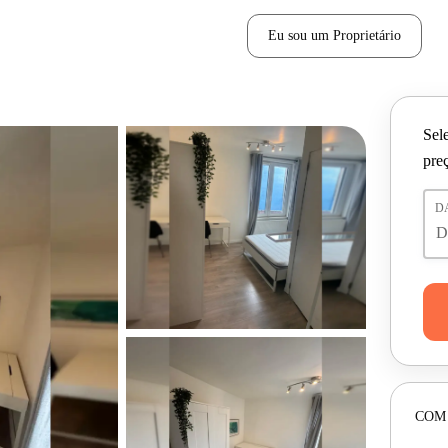
Eu sou um Proprietário
Sele
pre
D
COM