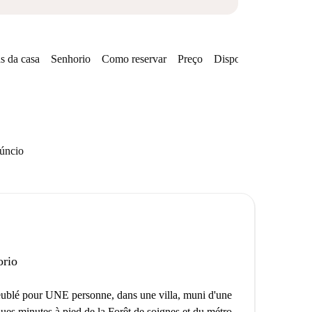
s da casa
Senhorio
Como reservar
Preço
Disponibilidades
Zo
núncio
orio
eublé pour UNE personne, dans une villa, muni d'une
ques minutes à pied de la Forêt de soignes et du métro