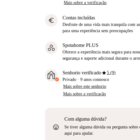
Mais sobre a verificação
Contas incluídas
euro
Desfrute de uma vida mais tranquila com as 
para uma experiência sem preocupações
Spotahome PLUS
Oferece a experiência mais segura para noss
segurança e suporte adicional durante o ar
star
Senhorio verificado
5 (9)
Privado
·
9 anos
connosco
Mais sobre este senhorio
Mais sobre a verificação
Com alguma dúvida?
sentiment_very_satisfied
Se tiver alguma dúvida ou pergunta sobre 
aqui para ajudar.