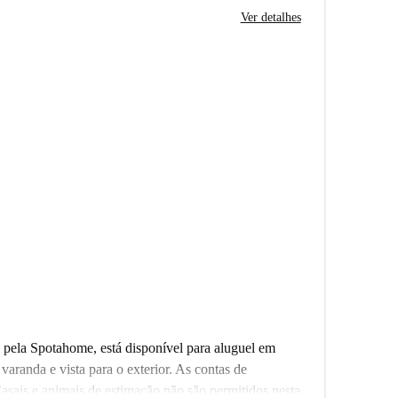
Ver detalhes
o pela Spotahome, está disponível para aluguel em
varanda e vista para o exterior. As contas de
 Casais e animais de estimação não são permitidos nesta