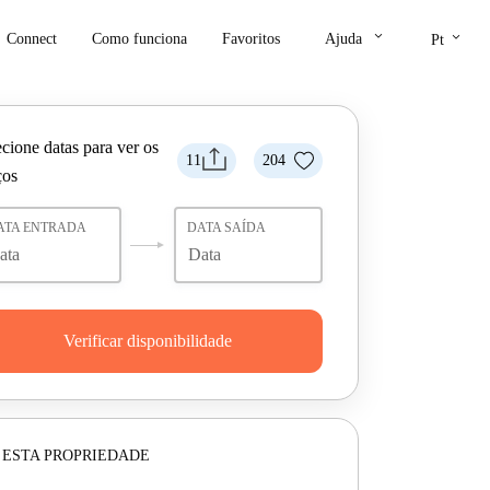
keyboard_arrow_down
keyboard_arrow_down
Connect
Como funciona
Favoritos
Ajuda
Pt
cione datas para ver os
11
204
ços
ATA ENTRADA
DATA SAÍDA
Verificar disponibilidade
 ESTA PROPRIEDADE