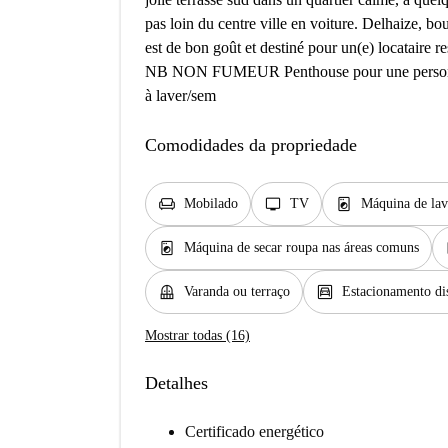
pas loin du centre ville en voiture. Delhaize, bo
est de bon goût et destiné pour un(e) locataire re
NB NON FUMEUR Penthouse pour une personne e
à laver/sem
Comodidades da propriedade
chair
tv
local_laundry_service
Mobilado
TV
Máquina de lav
local_laundry_service
Máquina de secar roupa nas áreas comuns
balcony
garage
Varanda ou terraço
Estacionamento di
Mostrar todas (16)
Detalhes
Certificado energético