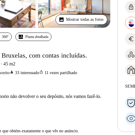
lock
Mostrar todas as fotos
360º
Planta detalhada
euro
 Bruxelas, com contas incluídas.
45
m2
person
ios_share
vorito
33
interessado
11
vezes partilhado
SEM
horio não devolver o seu depósito, nós vamos fazê-lo.
ar que obténs exatamente o que vês no anúncio.