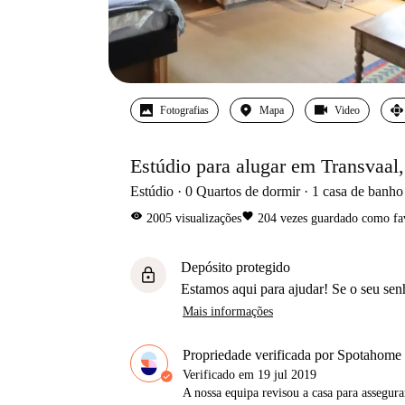
Fotografias
Mapa
Video
Estúdio para alugar em Transvaal,
Estúdio
0
Quartos de dormir
1
casa de banho
visibility
favorite
2005
visualizações
204
vezes guardado como fa
Depósito protegido
lock
Estamos aqui para ajudar! Se o seu sen
Mais informações
Propriedade verificada por Spotahome
Verificado em
19 jul 2019
A nossa equipa revisou a casa para assegur