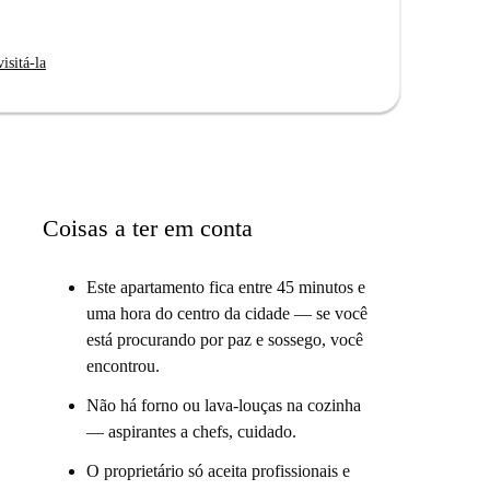
onais quanto para estudantes. Há estacionamento
isitá-la
edade fica próxima aos colégios He-Spaak-Isek-
opções de fast food como Chemin Vaso e Chez Roger
 garante conveniência e uma estadia agradável para
Coisas a ter em conta
Este apartamento fica entre 45 minutos e
uma hora do centro da cidade — se você
está procurando por paz e sossego, você
encontrou.
Não há forno ou lava-louças na cozinha
— aspirantes a chefs, cuidado.
O proprietário só aceita profissionais e