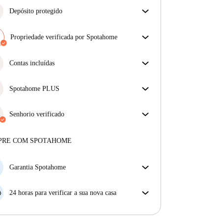
Depósito protegido
Estamos aqui para ajudar! Se o seu senhorio não
devolver o seu depósito, nós vamos fazê-lo.
Propriedade verificada por Spotahome
Mais informações
A nossa equipa revisou a casa para assegurar que
obténs exatamente o que vês no anúncio.
Contas incluídas
Mais sobre a verificação
Desfrute de uma vida mais tranquila com as contas
incluídas. A renda e as contas estão todas incluídas
Spotahome PLUS
para uma experiência sem preocupações
Oferece a experiência mais segura para nossos
inquilinos ao fornecer acesso aos mais altos padrões
Senhorio verificado
de segurança e suporte adicional durante o
Privado
·
9 anos
connosco
arrendamento.
Ver mais
Mais sobre este senhorio
PRE COM SPOTAHOME
Mais sobre a verificação
Garantia Spotahome
Se o proprietário cancelar a sua reserva com pouca
antecedência, nós iremos A) pagar um hotel e ajudá-
24 horas para verificar a sua nova casa
lo a encontrar novo alojamento, ou B) reembolsar o
Se a propriedade não corresponder ao prometido no
seu dinheiro na totalidade.
nosso anúncio, tem 24 horas depois de se mudar para