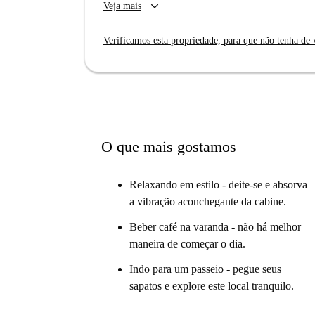
keyboard_arrow_down
Veja mais
propriedade, que é adequada tanto para profissi
disponível.
Verificamos esta propriedade, para que não tenha de v
Localizada em Transvaal, Bruxelas, esta propri
Paramedical e He2B. Você também encontrará 
nas proximidades. Esta localização privilegiada
seus inquilinos.
O que mais gostamos
Relaxando em estilo - deite-se e absorva
a vibração aconchegante da cabine.
Beber café na varanda - não há melhor
maneira de começar o dia.
Indo para um passeio - pegue seus
sapatos e explore este local tranquilo.