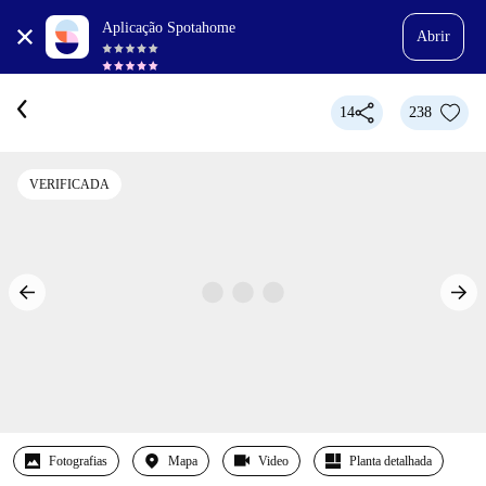
Aplicação Spotahome
Abrir
14
238
VERIFICADA
Fotografias
Mapa
Video
Planta detalhada