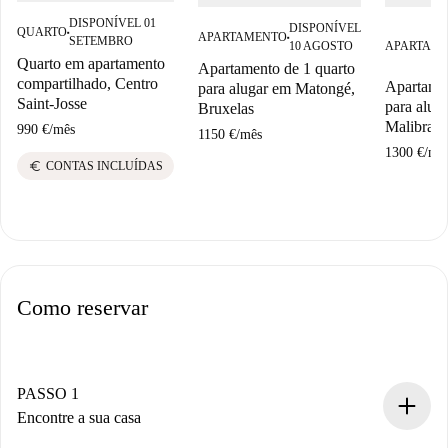
DISPONÍVEL 01
DISPONÍVEL
QUARTO
■
APARTAMENTO
SETEMBRO
■
10 AGOSTO
APARTAM
Quarto em apartamento
Apartamento de 1 quarto
compartilhado, Centro
Apartamen
para alugar em Matongé,
Saint-Josse
para alug
Bruxelas
Malibran,
990 €
/
mês
1150 €
/
mês
1300 €
/
mê
euro
CONTAS INCLUÍDAS
Como reservar
PASSO 1
Encontre a sua casa