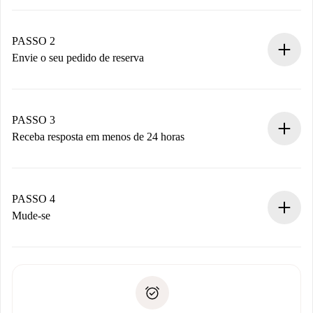
Processo de reserva 100% online.
Casas e Proprietários verificados.
Você tem todas as informações necessárias
PASSO 2
antecipadamente.
Envie o seu pedido de reserva
Envie detalhes básicos do seu perfil e método de
pagamento.
Não cobramos nada até que o proprietário confirme.
PASSO 3
Receba resposta em menos de 24 horas
O proprietário tem até 24 horas para confirmar.
Se aceita, faremos a cobrança e conectaremos você ao
proprietário.
PASSO 4
Se recusada: não cobraremos nada e ofereceremos
Mude-se
alternativas.
Combine os detalhes da chegada com o proprietário,
Documentos necessários para “
Spotahome plus
”.
entrega das chaves, etc.
Documento de identidade ou Passaporte
A Spotahome só transferirá o primeiro pagamento se você
Comprovante de solvência
não comunicar nenhum problema.
Débito direto bancário