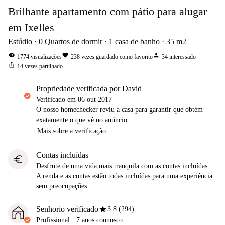
Brilhante apartamento com pátio para alugar
em Ixelles
Estúdio
0
Quartos de dormir
1
casa de banho
35
m2
visibility
favorite
person
1774
visualizações
238
vezes guardado como favorito
34
interessado
ios_share
14
vezes partilhado
propriedade verificada por David
Verificado em
06 out 2017
O nosso homechecker reviu a casa para garantir que obtém
exatamente o que vê no anúncio.
Mais sobre a verificação
Contas incluídas
euro
Desfrute de uma vida mais tranquila com as contas incluídas.
A renda e as contas estão todas incluídas para uma experiência
sem preocupações
star
Senhorio verificado
3.8 (294)
Profissional
·
7 anos
connosco