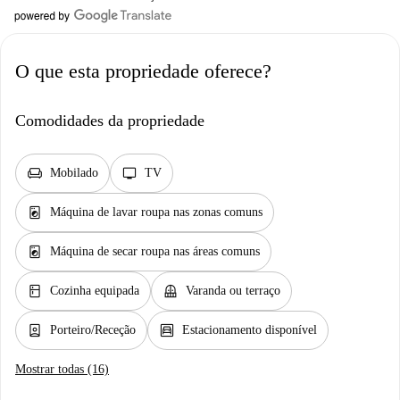
O que esta propriedade oferece?
Comodidades da propriedade
chair
tv
Mobilado
TV
local_laundry_service
Máquina de lavar roupa nas zonas comuns
local_laundry_service
Máquina de secar roupa nas áreas comuns
kitchen
balcony
Cozinha equipada
Varanda ou terraço
person_book
garage
Porteiro/Receção
Estacionamento disponível
Mostrar todas (16)