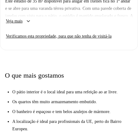
Este estúdio de 35 m² disponível para alugar em Ixelles fica no 1º andar
e se abre para uma varanda térrea privativa. Com uma parede coberta de
janelas com vista para o pátio, o estúdio é mantido ensolarado e fresco. A
keyboard_arrow_down
Veja mais
área do quarto está escondida e vem com uma cama de casal e casa de
banho. Existe uma cozinha totalmente equipada, uma mesa de jantar, um
Verificamos esta propriedade, para que não tenha de visitá-la
sofá, bem como uma televisão de ecrã plano na parede.
Ixelles é conhecida por ser um dos bairros mais diversos da cidade, o que
se reflete em suas opções gastronômicas. Ao virar da esquina você pode
encontrar restaurantes japoneses, franceses e turcos. Nas proximidades
existem também pequenas lojas, bancos e mercearias. Localizado perto
O que mais gostamos
do Bairro Europeu, é uma ótima opção para profissionais. Um pouco
mais adiante na Chaussé d'Ixelles, você também encontra um centro de
O pátio interior é o local ideal para uma refeição ao ar livre.
compras com grandes marcas como Footlocker, Bershka e H & M.
Os quartos têm muito armazenamento embutido.
O banheiro é espaçoso e tem belos azulejos de mármore.
A localização é ideal para profissionais da UE, perto do Bairro
Europeu.