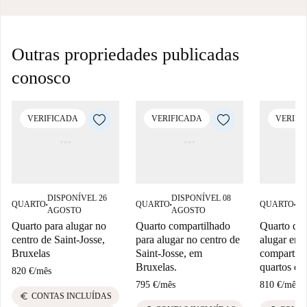
Outras propriedades publicadas
conosco
VERIFICADA
VERIFICADA
VERIFI
DISPONÍVEL 26
DISPONÍVEL 08
DI
QUARTO
QUARTO
QUARTO
■
■
■
AGOSTO
AGOSTO
AG
Quarto para alugar no
Quarto compartilhado
Quarto dis
centro de Saint-Josse,
para alugar no centro de
alugar em 
Bruxelas
Saint-Josse, em
compartil
Bruxelas.
quartos em
820 €
/
mês
795 €
/
mês
810 €
/
mês
euro
CONTAS INCLUÍDAS