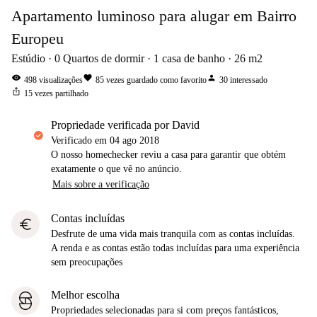
Apartamento luminoso para alugar em Bairro
Europeu
Estúdio
0
Quartos de dormir
1
casa de banho
26
m2
visibility
favorite
person
498
visualizações
85
vezes guardado como favorito
30
interessado
ios_share
15
vezes partilhado
propriedade verificada por David
Verificado em
04 ago 2018
O nosso homechecker reviu a casa para garantir que obtém
exatamente o que vê no anúncio.
Mais sobre a verificação
Contas incluídas
euro
Desfrute de uma vida mais tranquila com as contas incluídas.
A renda e as contas estão todas incluídas para uma experiência
sem preocupações
Melhor escolha
Propriedades selecionadas para si com preços fantásticos,