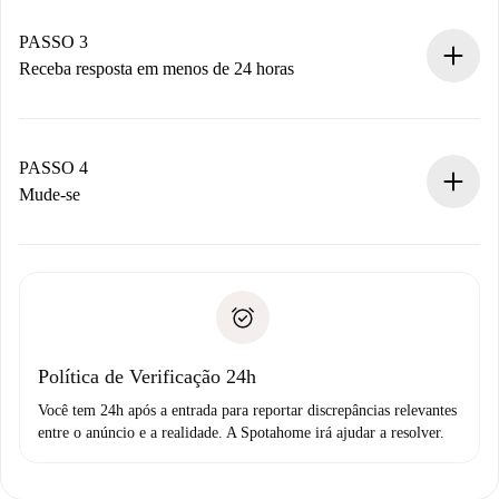
pagamento.
Não cobramos nada até que o proprietário confirme.
PASSO 3
Receba resposta em menos de 24 horas
O proprietário tem até 24 horas para confirmar.
Se aceita, faremos a cobrança e conectaremos você ao
proprietário.
PASSO 4
Se recusada: não cobraremos nada e ofereceremos
Mude-se
alternativas.
Combine os detalhes da chegada com o proprietário,
Documentos necessários para “
Spotahome plus
”.
entrega das chaves, etc.
Documento de identidade ou Passaporte
A Spotahome só transferirá o primeiro pagamento se você
Comprovante de solvência
não comunicar nenhum problema.
Débito direto bancário
Política de Verificação 24h
Você tem 24h após a entrada para reportar discrepâncias relevantes
entre o anúncio e a realidade. A Spotahome irá ajudar a resolver.