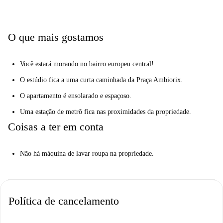
Você estará vivendo no Bairro Europeu, o epicentro das instituições da
UE em Bruxelas. Você terá tudo por aqui - restaurantes, cafés, bares,
monumentos, parques e lojas em cada esquina do Bairro Europeu. E,
O que mais gostamos
com uma estação de metrô próxima, você nunca estará longe de qualquer
coisa em Bruxelas!
Você estará morando no bairro europeu central!
O estúdio fica a uma curta caminhada da Praça Ambiorix.
O apartamento é ensolarado e espaçoso.
Uma estação de metrô fica nas proximidades da propriedade.
Coisas a ter em conta
Não há máquina de lavar roupa na propriedade.
Política de cancelamento