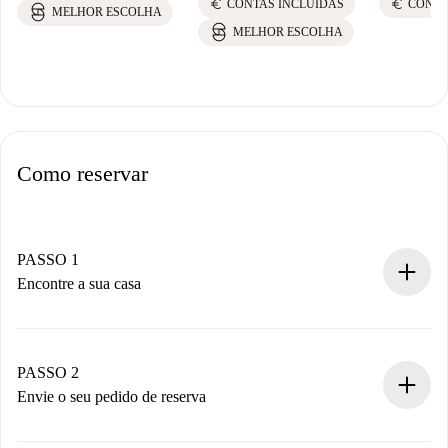
euro
euro
CONTAS INCLUÍDAS
CONTA
MELHOR ESCOLHA
MELHOR ESCOLHA
Como reservar
PASSO 1
Encontre a sua casa
Processo de reserva 100% online.
Casas e Proprietários verificados.
Você tem todas as informações necessárias
PASSO 2
antecipadamente.
Envie o seu pedido de reserva
Envie detalhes básicos do seu perfil e método de