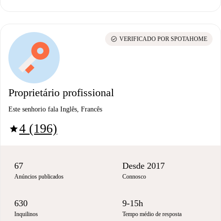
check_circle
VERIFICADO POR SPOTAHOME
Proprietário profissional
Este senhorio fala Inglês, Francês
4 (196)
star
67
Desde 2017
Anúncios publicados
Connosco
630
9-15h
Inquilinos
Tempo médio de resposta