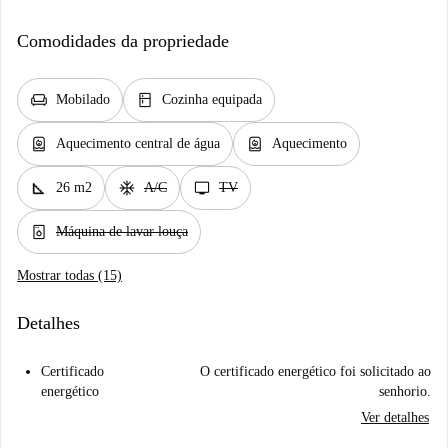
Comodidades da propriedade
chair
kitchen
Mobilado
Cozinha equipada
water_heater
water_heater
Aquecimento central de água
Aquecimento
square_foot
ac_unit
tv
26 m2
A/C
TV
dishwasher_gen
Máquina de lavar louça
Mostrar todas (15)
Detalhes
Certificado
O certificado energético foi solicitado ao
energético
senhorio.
Ver detalhes