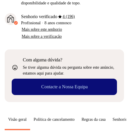
disponibilidade e qualidade de topo.
star
Senhorio verificado
4 (196)
Profissional
·
8 anos
connosco
Mais sobre este senhorio
Mais sobre a verificação
Com alguma dúvida?
sentiment_very_satisfied
Se tiver alguma dúvida ou pergunta sobre este anúncio,
estamos aqui para ajudar.
Contacte a Nossa Equipa
Visão geral
Política de cancelamento
Regras da casa
Senhorio