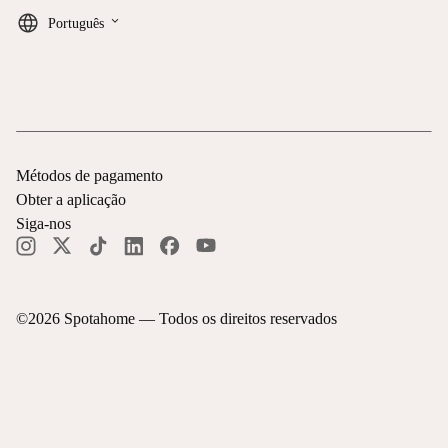
keyboard_arrow_down
Português
Métodos de pagamento
Obter a aplicação
Siga-nos
©
2026
Spotahome —
Todos os direitos reservados