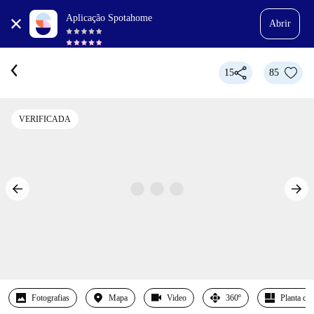
Aplicação Spotahome
Abrir
15
85
VERIFICADA
Fotografias
Mapa
Video
360º
Planta det