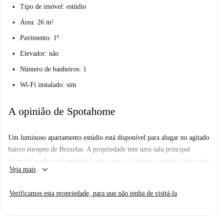
Tipo de imóvel: estúdio
Área: 26 m²
Pavimento: 1º
Elevador: não
Número de banheiros: 1
Wi-Fi instalado: sim
A opinião de Spotahome
Um luminoso apartamento estúdio está disponível para alugar no agitado
bairro europeu de Bruxelas. A propriedade tem uma sala principal
espaçosa, onde você encontrará uma cama de solteiro aconchegante, uma
keyboard_arrow_down
Veja mais
mesa e uma bela mesa com 2 cadeiras. A kitchenette tem todos os
elementos básicos, incluindo um fogão de 2 bicos, um micro-ondas e um
Verificamos esta propriedade, para que não tenha de visitá-la
mini-frigorífico. No banheiro, você encontrará um enorme chuveiro e
algumas prateleiras para suas toalhas e produtos de higiene pessoal.