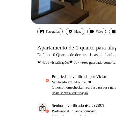
Fotografias
Mapa
Video
Apartamento de 1 quarto para alu
Estúdio
0
Quartos de dormir
1
casa de banho
visibility
favorite
4738
visualizações
807
vezes guardado como fa
propriedade verificada por Victor
Verificado em
14 out 2020
O nosso homechecker reviu a casa para gar
Mais sobre a verificação
star
Senhorio verificado
3.8 (2997)
Profissional
·
9 anos
connosco