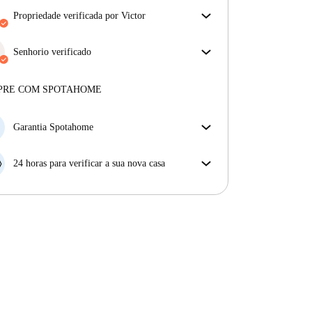
propriedade verificada por Victor
O nosso homechecker reviu a casa para garantir que
obtém exatamente o que vê no anúncio.
Senhorio verificado
Mais sobre a verificação
Profissional
·
9 anos
connosco
Mais sobre este senhorio
PRE COM SPOTAHOME
Mais sobre a verificação
Garantia Spotahome
Se o proprietário cancelar a sua reserva com pouca
antecedência, nós iremos A) pagar um hotel e ajudá-
24 horas para verificar a sua nova casa
lo a encontrar novo alojamento, ou B) reembolsar o
Se a propriedade não corresponder ao prometido no
seu dinheiro na totalidade.
nosso anúncio, tem 24 horas depois de se mudar para
pedir para ser realojado.