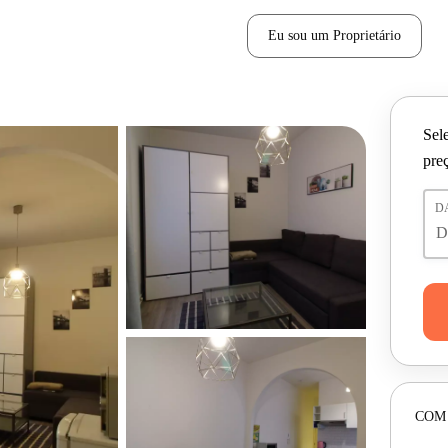
Eu sou um Proprietário
Sele
pre
D
COM