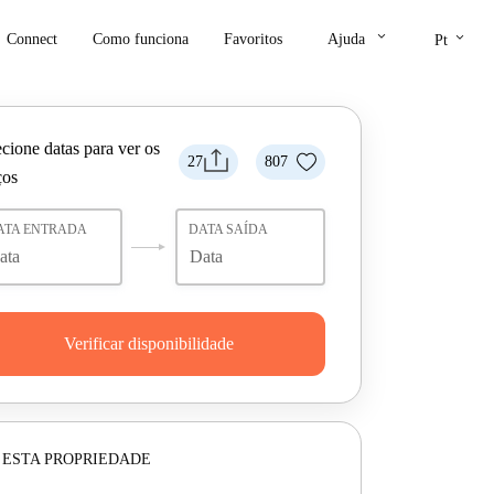
keyboard_arrow_down
keyboard_arrow_down
Connect
Como funciona
Favoritos
Ajuda
Pt
cione datas para ver os
27
807
ços
ATA ENTRADA
DATA SAÍDA
Verificar disponibilidade
 ESTA PROPRIEDADE