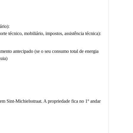
ário)
:
orte técnico, mobiliário, impostos, assistência técnica):
amento antecipado (se o seu consumo total de energia
quia)
m Sint-Michielsstraat. A propriedade fica no 1º andar
iedade não possui máquina de lavar.