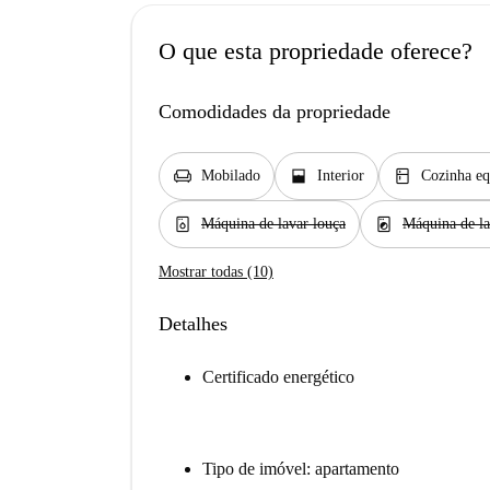
O que esta propriedade oferece?
Comodidades da propriedade
chair
window_open
kitchen
Mobilado
Interior
Cozinha eq
dishwasher_gen
local_laundry_service
Máquina de lavar louça
Máquina de la
Mostrar todas (10)
Detalhes
Certificado energético
Tipo de imóvel: apartamento