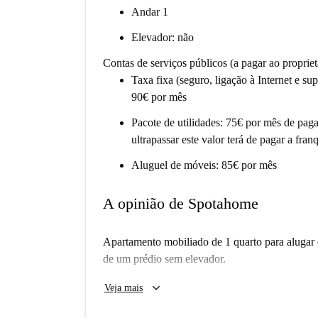
Andar 1
Elevador: não
Contas de serviços públicos (a pagar ao propriet
Taxa fixa (seguro, ligação à Internet e sup
90€ por mês
Pacote de utilidades: 75€ por mês de pag
ultrapassar este valor terá de pagar a fran
Aluguel de móveis: 85€ por mês
A opinião de Spotahome
Apartamento mobiliado de 1 quarto para alugar e
de um prédio sem elevador.
Importante: - Por favor, observe que esta propr
keyboard_arrow_down
Veja mais