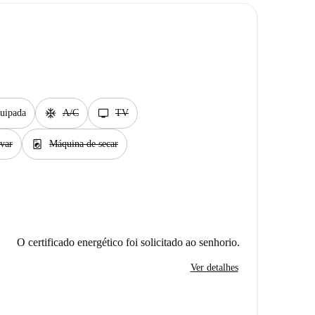
ac_unit
tv
uipada
A/C
TV
local_laundry_service
var
Máquina de secar
O certificado energético foi solicitado ao senhorio.
Ver detalhes