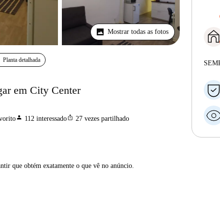
Mostrar todas as fotos
Planta detalhada
SEM
gar em City Center
person
ios_share
vorito
112
interessado
27
vezes partilhado
antir que obtém exatamente o que vê no anúncio.