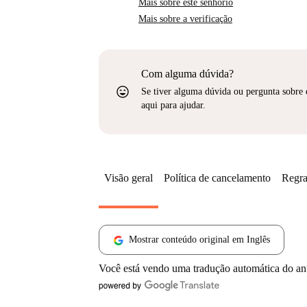
Mais sobre este senhorio
Mais sobre a verificação
Com alguma dúvida?
sentiment_very_satisfied
Se tiver alguma dúvida ou pergunta sobre 
aqui para ajudar.
Visão geral
Política de cancelamento
Regra
Mostrar conteúdo original em Inglês
Você está vendo uma tradução automática do a