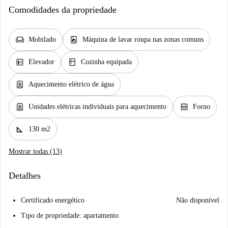
Comodidades da propriedade
chair
local_laundry_service
Mobilado
Máquina de lavar roupa nas zonas comuns
elevator
kitchen
Elevador
Cozinha equipada
water_heater
Aquecimento elétrico de água
water_heater
oven_gen
Unidades elétricas individuais para aquecimento
Forno
square_foot
130 m2
Mostrar todas (13)
Detalhes
Certificado energético
Não disponível
Tipo de propriedade: apartamento