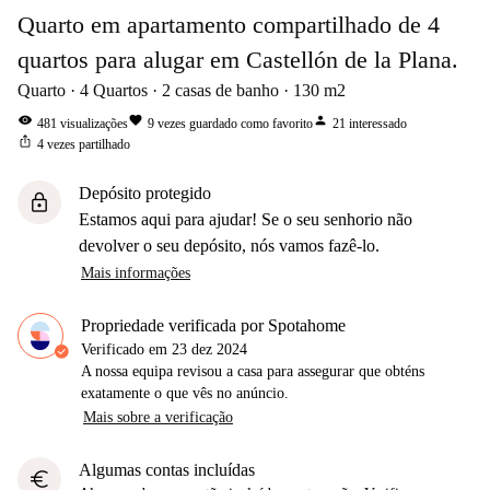
Quarto em apartamento compartilhado de 4
quartos para alugar em Castellón de la Plana.
Quarto
4
Quartos
2
casas de banho
130
m2
visibility
favorite
person
481
visualizações
9
vezes guardado como favorito
21
interessado
ios_share
4
vezes partilhado
Depósito protegido
lock
Estamos aqui para ajudar! Se o seu senhorio não
devolver o seu depósito, nós vamos fazê-lo.
Mais informações
Propriedade verificada por Spotahome
Verificado em
23 dez 2024
A nossa equipa revisou a casa para assegurar que obténs
exatamente o que vês no anúncio.
Mais sobre a verificação
Algumas contas incluídas
euro