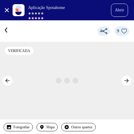
Aplicação Spotahome
Abrir
4
9
VERIFICADA
Fotografias
Mapa
Outros quartos