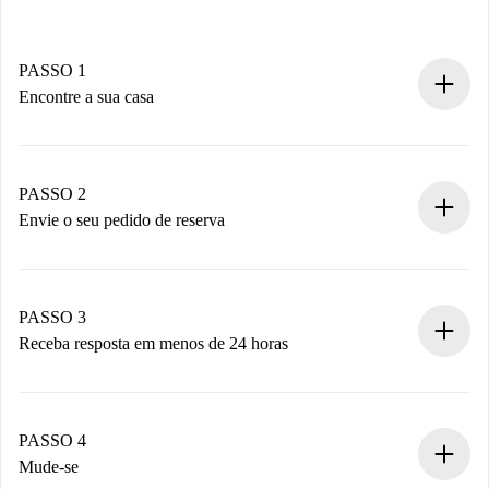
PASSO 1
Encontre a sua casa
Processo de reserva 100% online.
Casas e Proprietários verificados.
Você tem todas as informações necessárias
PASSO 2
antecipadamente.
Envie o seu pedido de reserva
Envie detalhes básicos do seu perfil e método de
pagamento.
Não cobramos nada até que o proprietário confirme.
PASSO 3
Receba resposta em menos de 24 horas
O proprietário tem até 24 horas para confirmar.
Se aceita, faremos a cobrança e conectaremos você ao
proprietário.
PASSO 4
Se recusada: não cobraremos nada e ofereceremos
Mude-se