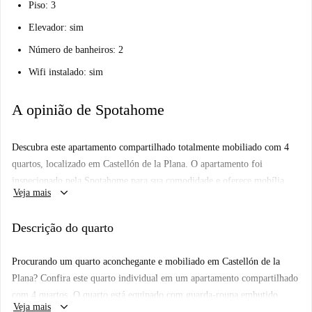
Piso: 3
Elevador: sim
Número de banheiros: 2
Wifi instalado: sim
A opinião de Spotahome
Descubra este apartamento compartilhado totalmente mobiliado com 4
quartos, localizado em Castellón de la Plana. O apartamento foi
inspecionado pela Spotahome para sua comodidade e oferece mobília
keyboard_arrow_down
Veja mais
moderna e uma cozinha bem equipada. As despesas com água, gás e Wi-
Fi estão incluídas no aluguel.
Descrição do quarto
Situado na bela cidade de Castellón de la Plana, você encontrará diversos
pontos turísticos icônicos. Próximo ao apartamento estão a Olivera
Procurando um quarto aconchegante e mobiliado em Castellón de la
Mil·lenària e a Escultura 'Mariposas' de Manolo Valdés, proporcionando
Plana? Confira este quarto individual em um apartamento compartilhado
uma rica experiência cultural. Aproveite para explorar a vibrante cidade
com 4 quartos. O quarto está equipado com guarda-roupa embutido,
e seus arredores.
keyboard_arrow_down
Veja mais
escrivaninha, prateleiras e cômoda, perfeito para organizar seus pertences