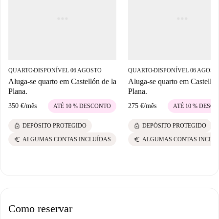
QUARTO
DISPONÍVEL 06 AGOSTO
QUARTO
DISPONÍVEL 06 AGOST
■
■
Aluga-se quarto em Castellón de la
Aluga-se quarto em Castellón
Plana.
Plana.
350 €
/
mês
275 €
/
mês
ATÉ 10 % DESCONTO
ATÉ 10 % DESC
lock
lock
DEPÓSITO PROTEGIDO
DEPÓSITO PROTEGIDO
euro
euro
ALGUMAS CONTAS INCLUÍDAS
ALGUMAS CONTAS INCLU
Como reservar