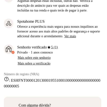
Algumas despesas estão incluídas, outras não. Verifica a
descrição do anúncio para ver quais as despesas estão
incluídas na tua renda e quais terás de pagar à parte.
Spotahome PLUS
Oferece a experiência mais segura para nossos inquilinos ao
fornecer acesso aos mais altos padrões de segurança e suporte
adicional durante o arrendamento.
Ver mais
star
Senhorio verificado
5 (1)
Privado
·
1 anos
connosco
Mais sobre este senhorio
Mais sobre a verificação
Número de registo (NRA)
help
:
ESHFNT000012013000195510001000000000000000000
00000005
Com alguma dúvida?