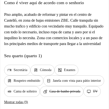
Como é viver aqui de acordo com o senhorio
Piso amplio, acabado de reformar y pintar en el centro de
Castelló, en zona de bajas emisiones ZBE. Calle tranquila sin
mucho trafico y edificio con vecindario muy tranquilo. Equipado
con todo lo necesario, incluso ropa de cama y aseo por si el
inquilino lo necesita. Zona con comercios locales y a un paso de
los principales medios de transporte para llegar a la universidad
Seu quarto (quarto 1)
desk
dresser
shelves
Secretária
Cómoda
Estantes
dresser
window_closed
Roupeiro embutido
Janela com vista para pátio interior
airline_seat_flat
soap
tv
Cama de solteiro
Casa de banho privada
TV
Mostrar todas (9)