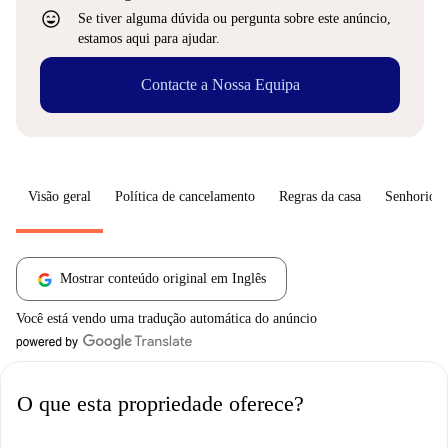
sentiment_very_satisfied
Se tiver alguma dúvida ou pergunta sobre este anúncio,
estamos aqui para ajudar.
Contacte a Nossa Equipa
Visão geral
Política de cancelamento
Regras da casa
Senhorio
Mostrar conteúdo original em Inglês
Você está vendo uma tradução automática do anúncio
O que esta propriedade oferece?