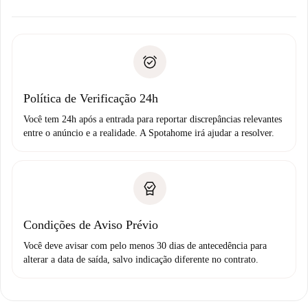
alternativas.
Combine os detalhes da chegada com o proprietário,
Documentos necessários para “
Spotahome plus
”.
entrega das chaves, etc.
Documento de identidade ou Passaporte
A Spotahome só transferirá o primeiro pagamento se você
Comprovante de solvência
não comunicar nenhum problema.
Débito direto bancário
Política de Verificação 24h
Você tem 24h após a entrada para reportar discrepâncias relevantes
entre o anúncio e a realidade. A Spotahome irá ajudar a resolver.
Condições de Aviso Prévio
Você deve avisar com pelo menos 30 dias de antecedência para
alterar a data de saída, salvo indicação diferente no contrato.